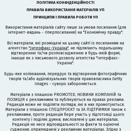
ПОЛІТИКА КОНФІДЕНЦІЙНОСТІ
ПРАВИЛА ВИКОРИСТАННЯ МАТЕРІАЛІВ УП
ПРИНЦИПИ І ПРАВИЛА РОБОТИ УП
Використання матеріалів сайту лише за умови посилання (для
інтернет-видань - гіперпосилання) на "Економічну правду".
Всі матеріали, які розміщені на цьому сайті із посиланням на
агентство
"Інтерфакс-Україна"
, не підлягають подальшому
відтворенню та/чи розповсюдженню в будь-якій формі,
інакше як з письмового дозволу агентства "Інтерфакс-
Україна".
Будь-яке копіювання, передрук та відтворення фотографічних
творів та/або аудіовізуальних творів правовласника Getty
Images - суворо забороняється.
Матеріали з плашкою PROMOTED, НОВИНИ КОМПАНІЙ та
ПОЗИЦІЯ є рекламними та публікуються на правах реклами.
Редакція може не поділяти погляди, які в них промотуються.
Матеріали з плашкою СПЕЦПРОЄКТ та ЗА ПІДТРИМКИ також є
рекламними, проте редакція бере участь у підготовці цього
контенту і поділяє думки, висловлені у цих матеріалах.
Редакція не несе відповідальності за факти та оціночні
судження, оприлюднені у рекламних матеріалах. Згідно з