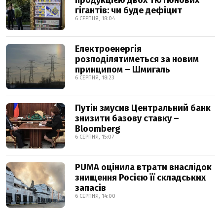
гігантів: чи буде дефіцит
6 СЕРПНЯ, 18:04
Електроенергія
розподілятиметься за новим
принципом – Шмигаль
6 СЕРПНЯ, 18:23
Путін змусив Центральний банк
знизити базову ставку –
Bloomberg
6 СЕРПНЯ, 15:07
PUMA оцінила втрати внаслідок
знищення Росією її складських
запасів
6 СЕРПНЯ, 14:00