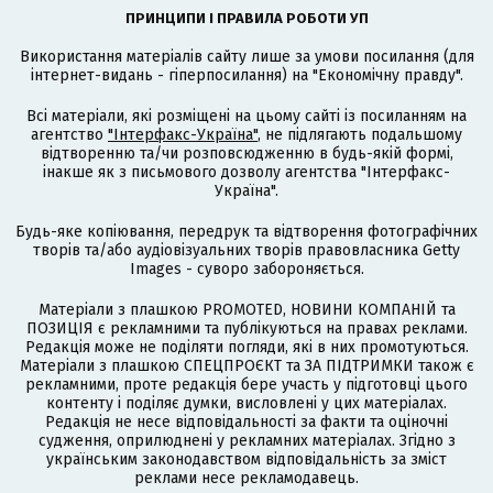
ПРИНЦИПИ І ПРАВИЛА РОБОТИ УП
Використання матеріалів сайту лише за умови посилання (для
інтернет-видань - гіперпосилання) на "Економічну правду".
Всі матеріали, які розміщені на цьому сайті із посиланням на
агентство
"Інтерфакс-Україна"
, не підлягають подальшому
відтворенню та/чи розповсюдженню в будь-якій формі,
інакше як з письмового дозволу агентства "Інтерфакс-
Україна".
Будь-яке копіювання, передрук та відтворення фотографічних
творів та/або аудіовізуальних творів правовласника Getty
Images - суворо забороняється.
Матеріали з плашкою PROMOTED, НОВИНИ КОМПАНІЙ та
ПОЗИЦІЯ є рекламними та публікуються на правах реклами.
Редакція може не поділяти погляди, які в них промотуються.
Матеріали з плашкою СПЕЦПРОЄКТ та ЗА ПІДТРИМКИ також є
рекламними, проте редакція бере участь у підготовці цього
контенту і поділяє думки, висловлені у цих матеріалах.
Редакція не несе відповідальності за факти та оціночні
судження, оприлюднені у рекламних матеріалах. Згідно з
українським законодавством відповідальність за зміст
реклами несе рекламодавець.