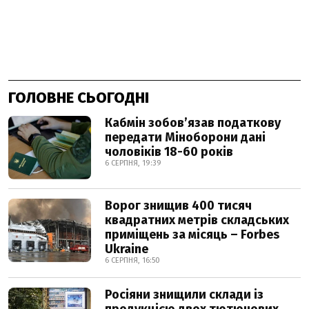
ГОЛОВНЕ СЬОГОДНІ
Кабмін зобовʼязав податкову
передати Міноборони дані
чоловіків 18-60 років
6 СЕРПНЯ, 19:39
Ворог знищив 400 тисяч
квадратних метрів складських
приміщень за місяць – Forbes
Ukraine
6 СЕРПНЯ, 16:50
Росіяни знищили склади із
продукцією двох тютюнових