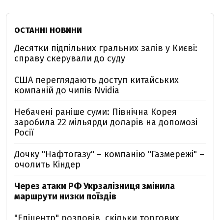
ОСТАННІ НОВИНИ
Десятки підпільних гральних залів у Києві:
справу скерували до суду
США переглядають доступ китайських
компаній до чипів Nvidia
Небачені раніше суми: Північна Корея
заробила 22 мільярди доларів на допомозі
Росії
Дочку "Нафтогазу" – компанію "Газмережі" –
очолить Кіндер
Через атаки РФ Укрзалізниця змінила
маршрути низки поїздів
"Епіцентр" розповів, скільки торгових