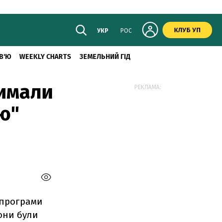
КЛУБ УП
УКР
РОС
В'Ю
WEEKLY CHARTS
ЗЕМЕЛЬНИЙ ГІД
римали
РЕКЛАМА:
ю"
 програми
вони були