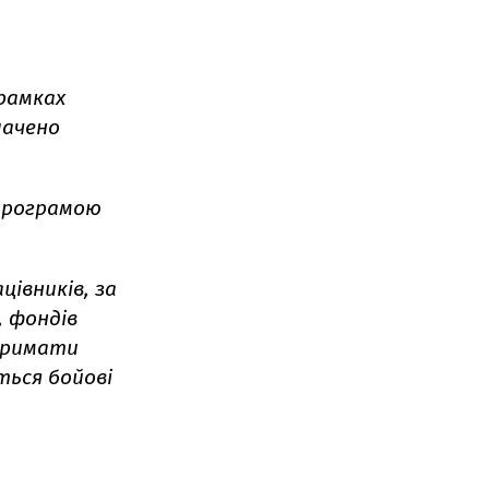
 рамках
лачено
 програмою
івників, за
, фондів
тримати
ться бойові