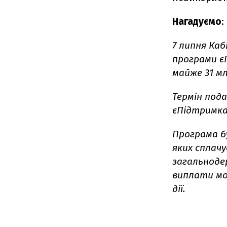
Нагадуємо
:
7 липня Каб
програми єП
майже 31 мл
Термін под
єПідтримка 
Програма бу
яких сплачу
загальноде
виплати мо
дії.