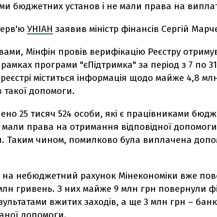
ми бюджетних установ і не мали права на випла
терв'ю
УНІАН
заявив міністр фінансів Сергій Марч
вами, Мінфін провів верифікацію Реєстру отриму
рамках програми "єПідтримка" за період з 7 по 3
У реєстрі міститься інформація щодо майже 4,8 мл
в такої допомоги.
ено 25 тисяч 524 особи, які є працівниками бюд
е мали права на отримання відповідної допомоги"
н. Таким чином, помилково була виплачена допом
я на небюджетний рахунок Мінекономіки вже пов
млн гривень. З них майже 9 млн грн повернули ф
зультатами вжитих заходів, а ще 3 млн грн – банк
аної допомоги.