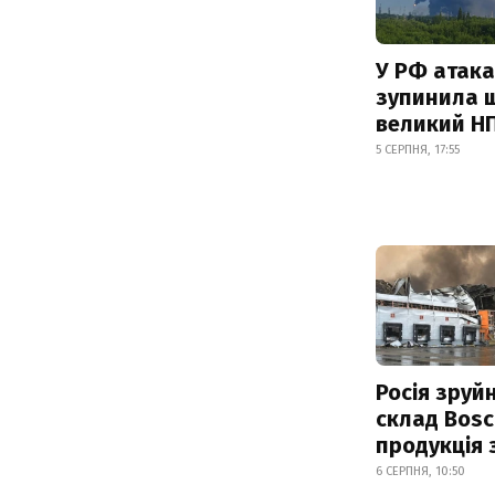
У РФ атака
зупинила 
великий Н
5 СЕРПНЯ, 17:55
Росія зруй
склад Bosc
продукція
6 СЕРПНЯ, 10:50