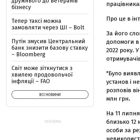
дружнього до ветеранів
працівника
бізнесу
Про це в ін
Тепер таксі можна
замовляти через ШІ – Bolt
За його сло
Путін змусив Центральний
допомоги в 
банк знизити базову ставку
2022 року. 
– Bloomberg
отримувачі
Світ може зіткнутися з
"Було виявл
хвилею продовольчої
інфляції – FAO
установ і н
розповів ві
ВСІ НОВИНИ
млн грн.
На 11 липн
близько 12 
РЕКЛАМА:
особи за ре
невикорист