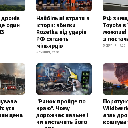
 дронів
Найбільші втрати в
РФ знищ
ще один
історії: збитки
Toyota в 
ПЗ
Rozetka від ударів
можливі
РФ сягають
з поста
мільярдів
5 СЕРПНЯ, 17:20
6 СЕРПНЯ, 12:10
нувала
"Ринок пройде по
Порятун
h: уся
краю". Чому
Wildberri
 знищена
дорожчає пальне і
атак дро
чи вистачить його
коштува