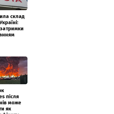
ила склад
Україні:
 затримки
чанням
ок
es після
нів може
ти як