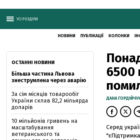
УСІ РОЗДІЛИ
НОВИНИ
ПУБЛІКАЦІЇ
КОЛОНКИ
ІН
Понад
ОСТАННІ НОВИНИ
6500 
Більша частина Львова
знеструмлена через аварію
поми
За сім місяців товарообіг
ДАНА ГОРДІЙЧУ
України склав 82,2 мільярда
доларів
10 мільйонів гривень на
Серед украї
масштабування
ветеранського та
"єПідтримка