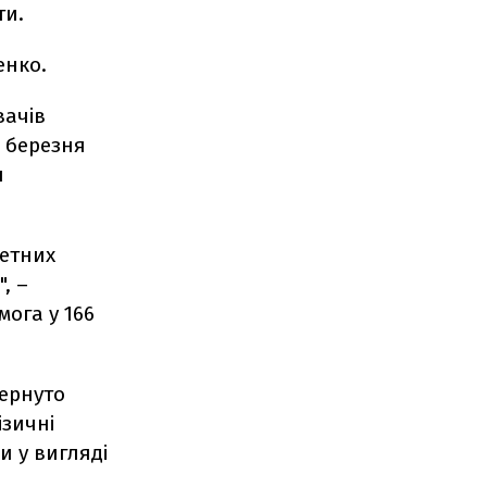
ти.
енко.
вачів
1 березня
н
жетних
, –
ога у 166
ернуто
ізичні
и у вигляді