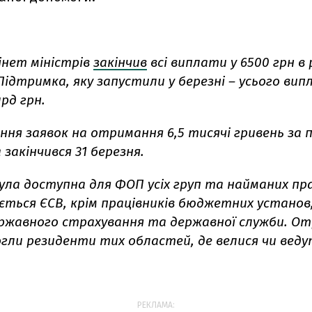
інет міністрів
закінчив
всі виплати у 6500 грн в
ідтримка, яку запустили у березні – усього вип
рд грн.
ання заявок на отримання 6,5 тисячі гривень за
закінчився 31 березня.
ла доступна для ФОП усіх груп та найманих прац
ється ЄСВ, крім працівників бюджетних установ
ржавного страхування та державної служби. О
гли резиденти тих областей, де велися чи веду
РЕКЛАМА: