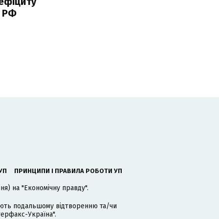
ефіциту
 РФ
УП
ПРИНЦИПИ І ПРАВИЛА РОБОТИ УП
я) на "Економічну правду".
гають подальшому відтворенню та/чи
терфакс-Україна".