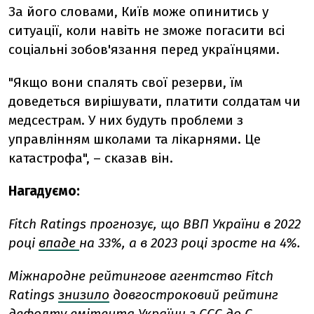
За його словами, Київ може опинитись у
ситуації, коли навіть не зможе погасити всі
соціальні зобов'язання перед українцями.
"Якщо вони спалять свої резерви, їм
доведеться вирішувати, платити солдатам чи
медсестрам. У них будуть проблеми з
управлінням школами та лікарнями. Це
катастрофа", – сказав він.
Нагадуємо:
Fitch Ratings прогнозує, що ВВП України в 2022
році
впаде
на 33%, а в 2023 році зросте на 4%.
Міжнародне рейтингове агентство Fitch
Ratings
знизило
довгостроковий рейтинг
дефолту емітента України з CCC до C