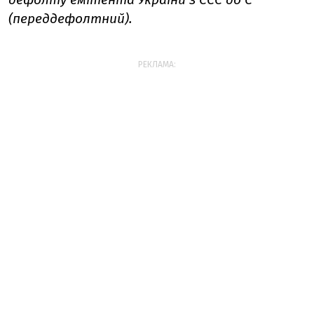
(переддефолтний).
РЕКЛАМА: