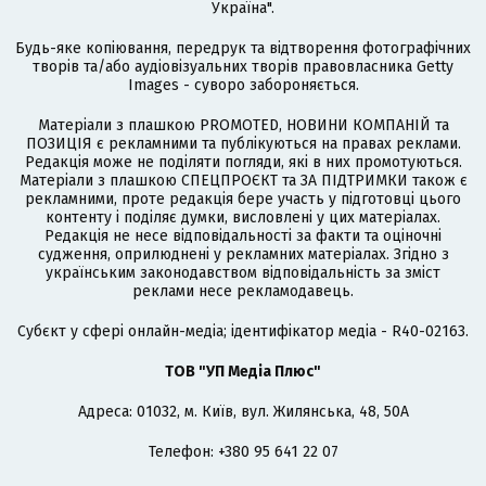
Україна".
Будь-яке копіювання, передрук та відтворення фотографічних
творів та/або аудіовізуальних творів правовласника Getty
Images - суворо забороняється.
Матеріали з плашкою PROMOTED, НОВИНИ КОМПАНІЙ та
ПОЗИЦІЯ є рекламними та публікуються на правах реклами.
Редакція може не поділяти погляди, які в них промотуються.
Матеріали з плашкою СПЕЦПРОЄКТ та ЗА ПІДТРИМКИ також є
рекламними, проте редакція бере участь у підготовці цього
контенту і поділяє думки, висловлені у цих матеріалах.
Редакція не несе відповідальності за факти та оціночні
судження, оприлюднені у рекламних матеріалах. Згідно з
українським законодавством відповідальність за зміст
реклами несе рекламодавець.
Cубєкт у сфері онлайн-медіа; ідентифікатор медіа - R40-02163.
ТОВ "УП Медіа Плюс"
Адреса: 01032, м. Київ, вул. Жилянська, 48, 50А
Телефон: +380 95 641 22 07