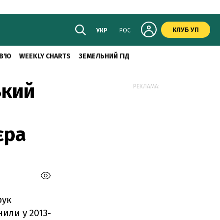
КЛУБ УП
УКР
РОС
В'Ю
WEEKLY CHARTS
ЗЕМЕЛЬНИЙ ГІД
ький
РЕКЛАМА:
єра
ук
или у 2013-