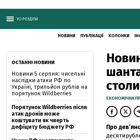
УСІ РОЗДІЛИ
НОВИНИ
ПУБЛІКАЦІЇ
КОЛОНКИ
ІН
Новин
ОСТАННІ НОВИНИ
шанта
Новини 5 серпня: чисельні
наслідки атаки РФ по
столи
Україні, трильйон рублів на
порятунок Wildberries
ЕКОНОМІЧНА П
Порятунок Wildberries після
атак дронів може
коштувати як чверть
дефіциту бюджету РФ
Про девʼяно
десятирубле