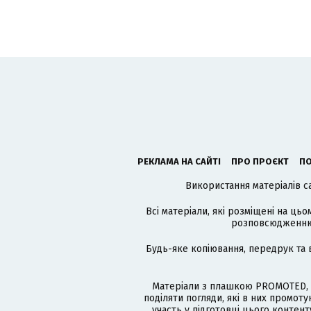
РЕКЛАМА НА САЙТІ
ПРО ПРОЄКТ
ПО
Використання матеріалів с
Всі матеріали, які розміщені на цьо
розповсюдженню в
Будь-яке копіювання, передрук та 
Матеріали з плашкою PROMOTED, 
поділяти погляди, які в них промо
участь у підготовці цього контенту