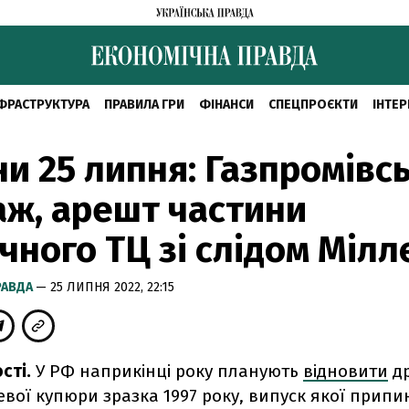
ФРАСТРУКТУРА
ПРАВИЛА ГРИ
ФІНАНСИ
СПЕЦПРОЄКТИ
ІНТЕР
и 25 липня: Газпромівс
ж, арешт частини
чного ТЦ зі слідом Мілл
РАВДА
— 25 ЛИПНЯ 2022, 22:15
сті.
У РФ наприкінці року планують
відновити
др
вої купюри зразка 1997 року, випуск якої припин