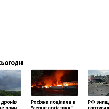
СЬОГОДНІ
 дронів
Росіяни поцілили в
РФ знищ
ще один
"серце логістики"
сортува