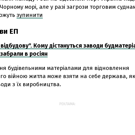
 Чорному морі, але у разі загрози торговим суднам
можуть
зупинити
ви ЕП
 відбудову". Кому дістануться заводи будматеріа
і забрали в росіян
ня будівельними матеріалами для відновлення
го війною житла може взяти на себе держава, як
води з їх виробництва.
РЕКЛАМА: