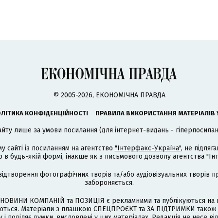
© 2005-2026, ЕКОНОМІЧНА ПРАВДА
ЛІТИКА КОНФІДЕНЦІЙНОСТІ
ПРАВИЛА ВИКОРИСТАННЯ МАТЕРІАЛІВ 
айту лише за умови посилання (для інтернет-видань - гіперпосиланн
му сайті із посиланням на агентство
"Інтерфакс-Україна"
, не підля
 будь-якій формі, інакше як з письмового дозволу агентства "Ін
відтворення фотографічних творів та/або аудіовізуальних творів п
забороняється.
НОВИНИ КОМПАНІЙ та ПОЗИЦІЯ є рекламними та публікуються на п
туються. Матеріали з плашкою СПЕЦПРОЄКТ та ЗА ПІДТРИМКИ також
 і поділяє думки, висловлені у цих матеріалах. Редакція не несе ві