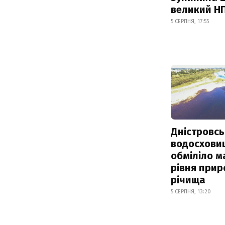
великий Н
5 СЕРПНЯ, 17:55
Дністровсь
водосхови
обміліло м
рівня при
річища
5 СЕРПНЯ, 13:20