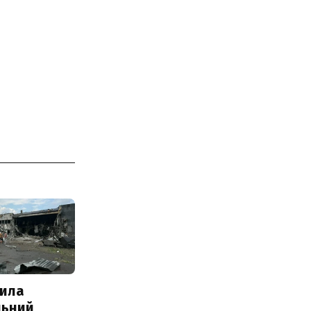
ила
льний