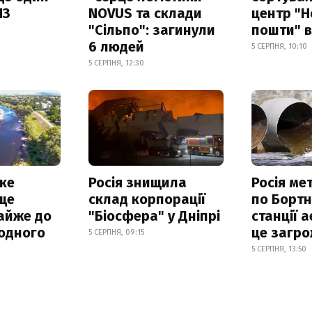
ПЗ
NOVUS та склади
центр "Н
"Сільпо": загинули
пошти" в
6 людей
5 СЕРПНЯ, 10:10
5 СЕРПНЯ, 12:30
ке
Росія знищила
Росія ме
ще
склад корпорації
по Бортн
айже до
"Біосфера" у Дніпрі
станції а
родного
це загро
5 СЕРПНЯ, 09:15
5 СЕРПНЯ, 13:50