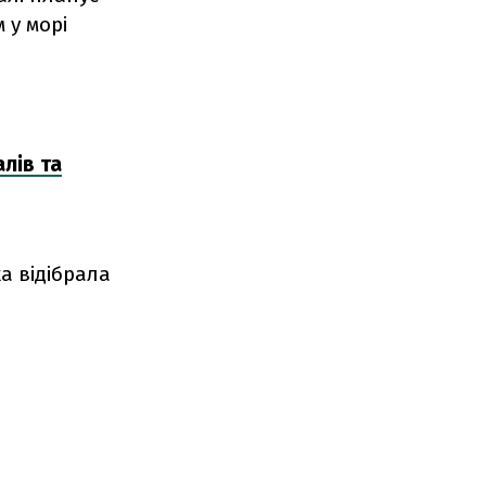
 у морі
лів та
а відібрала