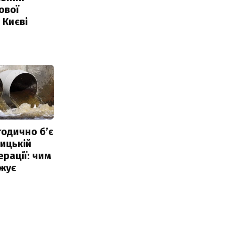
ової
 Києві
тодично б’є
ицькій
ерації: чим
жує