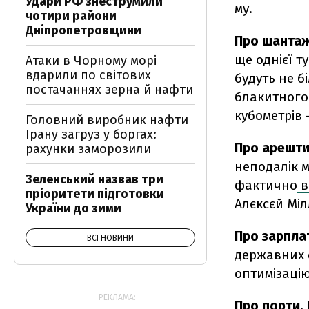
Удари РФ знеструмили
му.
чотири райони
Дніпропетровщини
Про шантаж
ще однієї т
Атаки в Чорному морі
вдарили по світових
будуть не б
постачаннях зерна й нафти
блакитног
кубометрів 
Головний виробник нафти
Ірану загруз у боргах:
Про арешт
рахунки заморозили
неподалік м
Зеленський назвав три
фактично
в
пріоритети підготовки
Алєксєй Міл
України до зими
Про зарпла
ВСІ НОВИНИ
державних 
оптимізацію
РЕКЛАМА:
Про порти.