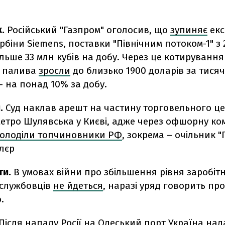
.
Російський "Газпром" оголосив, що
зупиняє
екс
урбіни Siemens, поставки "Північним потоком-1" з
ільше 33 млн кубів на добу. Через це котирування
о палива
зросли
до близько 1900 доларів за тисяч
– на понад 10% за добу.
и.
Суд наклав арешт на частину торговельного ц
етро Шулявська у Києві, адже через офшорну ко
олоділи топчиновники РФ
, зокрема – очільник "
лєр
ти.
В умовах війни про збільшення рівня заробіт
службовців
не йдеться
, наразі уряд говорить про
.
Після нападу Росії на Одеський порт Україна над