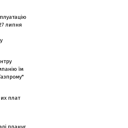
плуатацію
 27 липня
у
ентру
мпанію їм
Газпрому"
них плат
алі планує