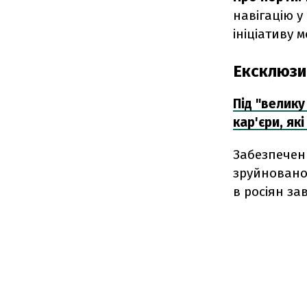
навігацію у
ініціативу 
Ексклюзи
Під "велику
кар'єри, як
Забезпечен
зруйновано
в росіян за