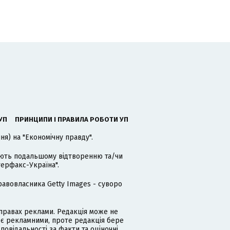
УП
ПРИНЦИПИ І ПРАВИЛА РОБОТИ УП
я) на "Економічну правду".
гають подальшому відтворенню та/чи
терфакс-Україна".
равовласника Getty Images - суворо
равах реклами. Редакція може не
 є рекламними, проте редакція бере
дповідальності за факти та оціночні