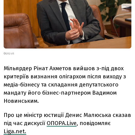
ФОТО УП
Мільярдер Рінат Ахметов вийшов з-під двох
критеріїв визнання олігархом після виходу з
медіа-бізнесу та складання депутатського
мандату його бізнес-партнером Вадимом
Новинським.
Про це міністр юстиції Денис Малюська сказав
під час дискусії
ОПОРА.Live
, повідомляє
Liga.net.