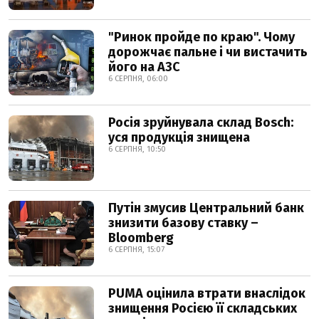
"Ринок пройде по краю". Чому
дорожчає пальне і чи вистачить
його на АЗС
6 СЕРПНЯ, 06:00
Росія зруйнувала склад Bosch:
уся продукція знищена
6 СЕРПНЯ, 10:50
Путін змусив Центральний банк
знизити базову ставку –
Bloomberg
6 СЕРПНЯ, 15:07
PUMA оцінила втрати внаслідок
знищення Росією її складських