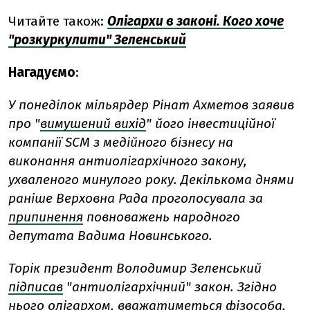
Читайте також:
Олігархи в законі. Кого хоче
"розкуркулити" Зеленський
Нагадуємо
:
У понеділок мільярдер Рінат Ахметов заявив
про "
вимушений вихід
" його інвестиційної
компанії SCM з медійного бізнесу на
виконання антиолігархічного закону,
ухваленого минулого року. Декількома днями
раніше Верховна Рада проголосувала за
припинення
повноважень народного
депутата Вадима Новинського.
Торік президент Володимир Зеленський
підписав
"антиолігархічний" закон. Згідно
нього олігархом, вважатиметься фізособа,