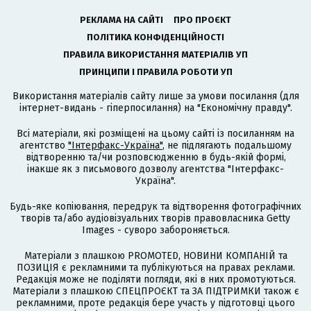
РЕКЛАМА НА САЙТІ
ПРО ПРОЄКТ
ПОЛІТИКА КОНФІДЕНЦІЙНОСТІ
ПРАВИЛА ВИКОРИСТАННЯ МАТЕРІАЛІВ УП
ПРИНЦИПИ І ПРАВИЛА РОБОТИ УП
Використання матеріалів сайту лише за умови посилання (для
інтернет-видань - гіперпосилання) на "Економічну правду".
Всі матеріали, які розміщені на цьому сайті із посиланням на
агентство
"Інтерфакс-Україна"
, не підлягають подальшому
відтворенню та/чи розповсюдженню в будь-якій формі,
інакше як з письмового дозволу агентства "Інтерфакс-
Україна".
Будь-яке копіювання, передрук та відтворення фотографічних
творів та/або аудіовізуальних творів правовласника Getty
Images - суворо забороняється.
Матеріали з плашкою PROMOTED, НОВИНИ КОМПАНІЙ та
ПОЗИЦІЯ є рекламними та публікуються на правах реклами.
Редакція може не поділяти погляди, які в них промотуються.
Матеріали з плашкою СПЕЦПРОЄКТ та ЗА ПІДТРИМКИ також є
рекламними, проте редакція бере участь у підготовці цього