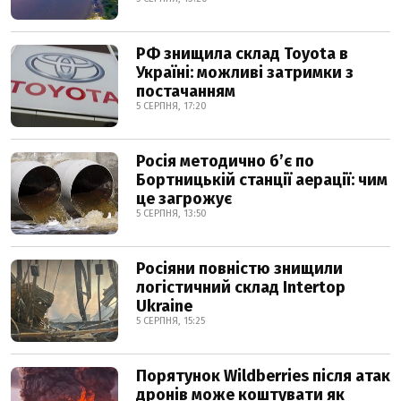
РФ знищила склад Toyota в
Україні: можливі затримки з
постачанням
5 СЕРПНЯ, 17:20
Росія методично б’є по
Бортницькій станції аерації: чим
це загрожує
5 СЕРПНЯ, 13:50
Росіяни повністю знищили
логістичний склад Intertop
Ukraine
5 СЕРПНЯ, 15:25
Порятунок Wildberries після атак
дронів може коштувати як