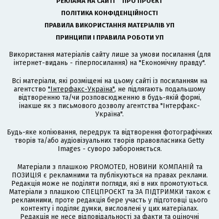
РЕКЛАМА НА САЙТІ
ПРО ПРОЄКТ
ПОЛІТИКА КОНФІДЕНЦІЙНОСТІ
ПРАВИЛА ВИКОРИСТАННЯ МАТЕРІАЛІВ УП
ПРИНЦИПИ І ПРАВИЛА РОБОТИ УП
Використання матеріалів сайту лише за умови посилання (для
інтернет-видань - гіперпосилання) на "Економічну правду".
Всі матеріали, які розміщені на цьому сайті із посиланням на
агентство
"Інтерфакс-Україна"
, не підлягають подальшому
відтворенню та/чи розповсюдженню в будь-якій формі,
інакше як з письмового дозволу агентства "Інтерфакс-
Україна".
Будь-яке копіювання, передрук та відтворення фотографічних
творів та/або аудіовізуальних творів правовласника Getty
Images - суворо забороняється.
Матеріали з плашкою PROMOTED, НОВИНИ КОМПАНІЙ та
ПОЗИЦІЯ є рекламними та публікуються на правах реклами.
Редакція може не поділяти погляди, які в них промотуються.
Матеріали з плашкою СПЕЦПРОЄКТ та ЗА ПІДТРИМКИ також є
рекламними, проте редакція бере участь у підготовці цього
контенту і поділяє думки, висловлені у цих матеріалах.
Редакція не несе відповідальності за факти та оціночні