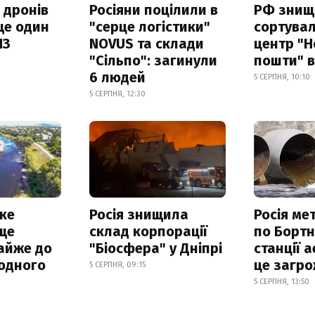
 дронів
Росіяни поцілили в
РФ знищ
ще один
"серце логістики"
сортува
ПЗ
NOVUS та склади
центр "Н
"Сільпо": загинули
пошти" в
6 людей
5 СЕРПНЯ, 10:10
5 СЕРПНЯ, 12:30
ке
Росія знищила
Росія ме
ще
склад корпорації
по Бортн
айже до
"Біосфера" у Дніпрі
станції а
родного
це загро
5 СЕРПНЯ, 09:15
5 СЕРПНЯ, 13:50