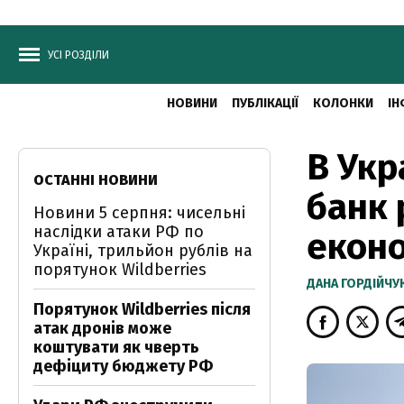
УСІ РОЗДІЛИ
НОВИНИ
ПУБЛІКАЦІЇ
КОЛОНКИ
ІН
В Укр
ОСТАННІ НОВИНИ
банк 
Новини 5 серпня: чисельні
наслідки атаки РФ по
екон
Україні, трильйон рублів на
порятунок Wildberries
ДАНА ГОРДІЙЧУ
Порятунок Wildberries після
атак дронів може
коштувати як чверть
дефіциту бюджету РФ