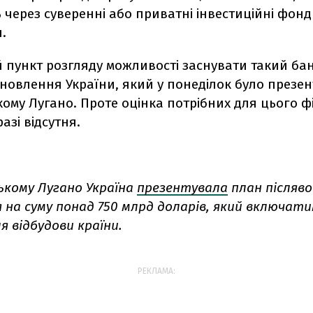
 через суверенні або приватні інвестиційні фонд
н.
 пункт розгляду можливості заснувати такий бан
ідновлення України, який у понеділок було презе
ому Лугано. Проте оцінка потрібних для цього ф
азі відсутня.
ькому Лугано Україна
презентувала
план післяво
 на суму понад 750 млрд доларів, який включати
я відбудови країни.
РЕКЛАМА: