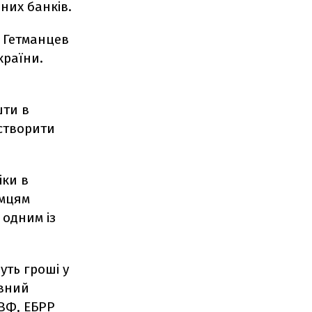
них банків.
 Гетманцев
країни.
шти в
 створити
іки в
ємцям
 одним із
уть гроші у
авний
ВФ, ЕБРР