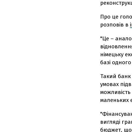
реконструкц
Про це гол
розповів в
"Це – анало
відновлення
німецьку ек
базі одного
Такий банк 
умовах під
можливість 
маленьких 
"Фінансуван
вигляді гра
бюджет, що