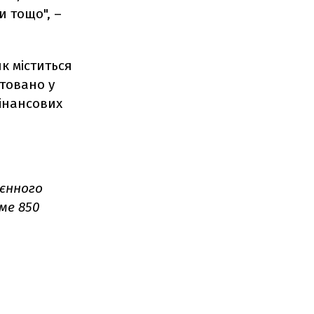
и тощо", –
к міститься
нтовано у
інансових
єнного
ме 850