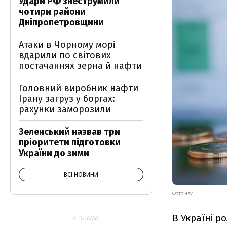
Удари РФ знеструмили
чотири райони
Дніпропетровщини
Атаки в Чорному морі
вдарили по світових
постачаннях зерна й нафти
Головний виробник нафти
Ірану загруз у боргах:
рахунки заморозили
Зеленський назвав три
пріоритети підготовки
України до зими
ВСІ НОВИНИ
ФОТО НБУ
В Україні р
РЕКЛАМА: