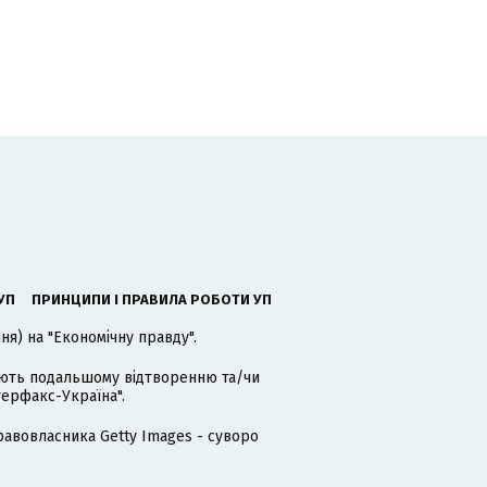
УП
ПРИНЦИПИ І ПРАВИЛА РОБОТИ УП
я) на "Економічну правду".
гають подальшому відтворенню та/чи
терфакс-Україна".
равовласника Getty Images - суворо