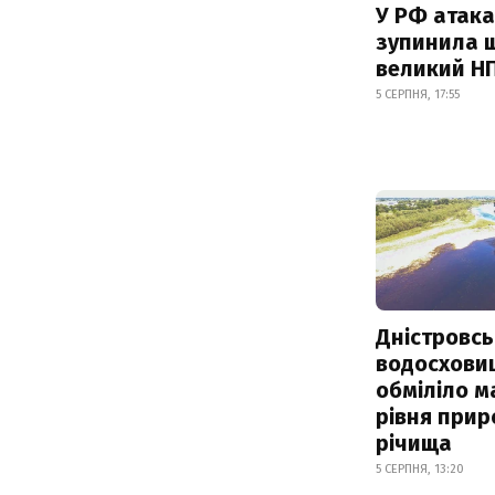
У РФ атака
зупинила 
великий Н
5 СЕРПНЯ, 17:55
Дністровсь
водосхови
обміліло м
рівня при
річища
5 СЕРПНЯ, 13:20