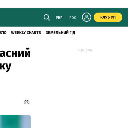
КЛУБ УП
УКР
РОС
В'Ю
WEEKLY CHARTS
ЗЕМЕЛЬНИЙ ГІД
ласний
РЕКЛАМА:
тку