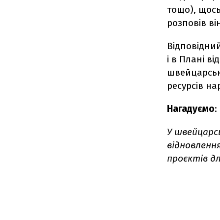
тощо), щось
розповів ві
Відповідний
і в Плані в
швейцарськ
ресурсів нар
Нагадуємо
:
У швейцарс
відновлення
проєктів дл