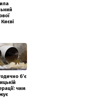
ила
льний
ової
 Києві
тодично б’є
ицькій
ерації: чим
жує