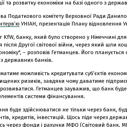
ії та розвитку економіки на базі одного з держав
ова Податкового комітету Верховної Ради Данило
інтервʼю
УНІАН, презентація Плану відновлення У
г KfW, банку, який було створено у Німеччині для
 після Другої світової війни, через який шли ко
ономіку", – розповів Гетманцев. Його планується
 з державних банків.
матиме можливість кредитувати субʼєктів економ
вищених ризиків, завдяки чому даватиме підпри
розвиватися. Гетманцев зауважив, що банк буде
елементів системи фінансування.
ня буде здійснюватися не тільки через банк, буд
нтів, кредитів, інвестицій. Щось піде через держ
сь через фонди і рахунки МФО (Світовий банк, М