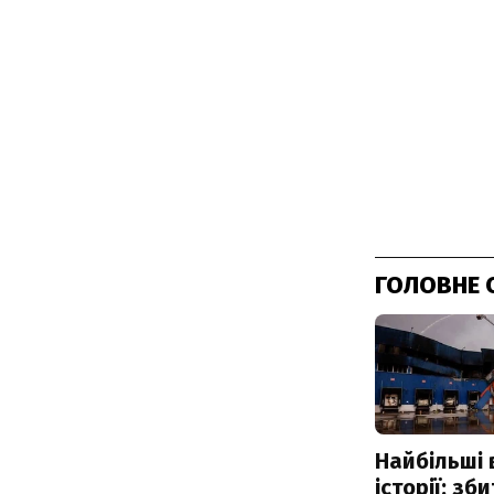
ГОЛОВНЕ 
Найбільші 
історії: зб