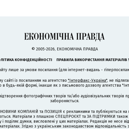
© 2005-2026, ЕКОНОМІЧНА ПРАВДА
ЛІТИКА КОНФІДЕНЦІЙНОСТІ
ПРАВИЛА ВИКОРИСТАННЯ МАТЕРІАЛІВ 
айту лише за умови посилання (для інтернет-видань - гіперпосиланн
му сайті із посиланням на агентство
"Інтерфакс-Україна"
, не підля
 будь-якій формі, інакше як з письмового дозволу агентства "Ін
відтворення фотографічних творів та/або аудіовізуальних творів п
забороняється.
НОВИНИ КОМПАНІЙ та ПОЗИЦІЯ є рекламними та публікуються на п
туються. Матеріали з плашкою СПЕЦПРОЄКТ та ЗА ПІДТРИМКИ також
 і поділяє думки, висловлені у цих матеріалах. Редакція не несе ві
атеріалах. Згідно з українським законодавством відповідальність 