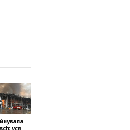
уйнувала
sch: уся