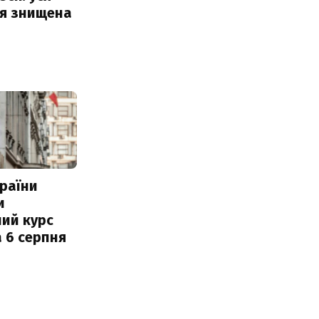
ія знищена
раїни
и
ий курс
 6 серпня