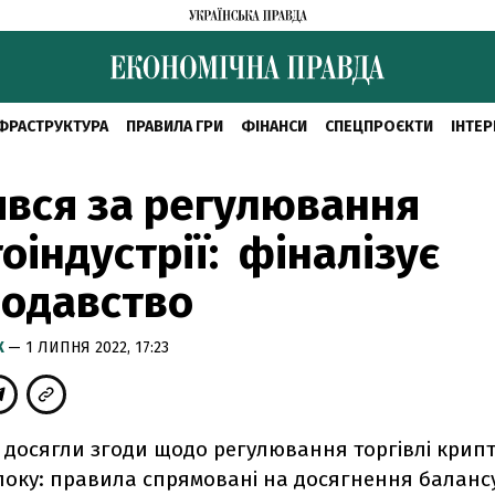
ФРАСТРУКТУРА
ПРАВИЛА ГРИ
ФІНАНСИ
СПЕЦПРОЄКТИ
ІНТЕР
явся за регулювання
оіндустрії: фіналізує
нодавство
К
— 1 ЛИПНЯ 2022, 17:23
і досягли згоди щодо регулювання торгівлі кри
локу: правила спрямовані на досягнення баланс