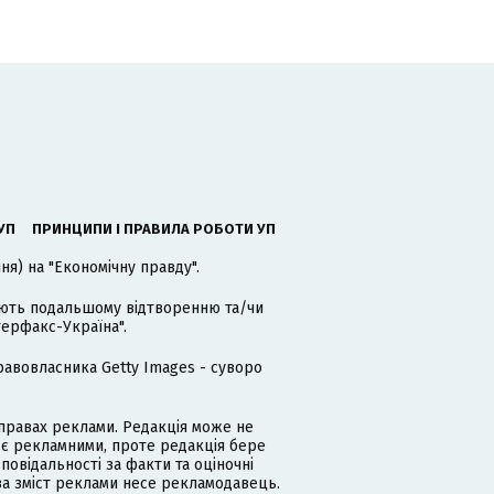
УП
ПРИНЦИПИ І ПРАВИЛА РОБОТИ УП
я) на "Економічну правду".
гають подальшому відтворенню та/чи
терфакс-Україна".
равовласника Getty Images - суворо
равах реклами. Редакція може не
 є рекламними, проте редакція бере
дповідальності за факти та оціночні
за зміст реклами несе рекламодавець.