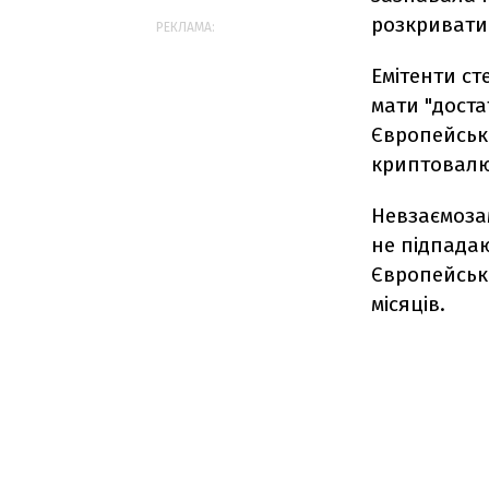
розкривати 
РЕКЛАМА:
Емітенти ст
мати "доста
Європейськ
криптовалют
Невзаємозам
не підпадаю
Європейська
місяців.