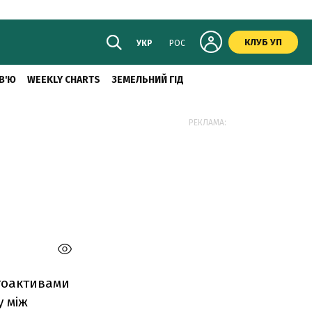
КЛУБ УП
УКР
РОС
В'Ю
WEEKLY CHARTS
ЗЕМЕЛЬНИЙ ГІД
РЕКЛАМА:
птоактивами
у між