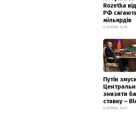
Rozetka від
РФ сягают
мільярдів
6 СЕРПНЯ, 12:10
Путін змус
Центральн
знизити б
ставку – B
6 СЕРПНЯ, 15:07