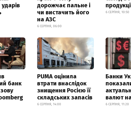
 ударів
дорожчає пальне і
продукц
ь
чи вистачить його
6 СЕРПНЯ, 10:50
на АЗС
6 СЕРПНЯ, 06:00
ив
PUMA оцінила
Банки Ук
ий банк
втрати внаслідок
показал
азову
знищення Росією її
актуальн
loomberg
складських запасів
валют на
6 СЕРПНЯ, 14:00
6 СЕРПНЯ, 11:20