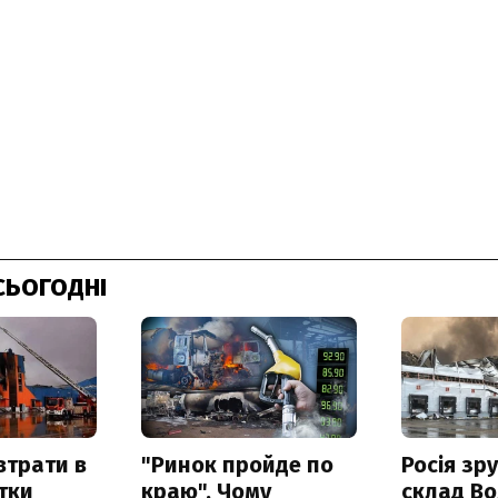
СЬОГОДНІ
втрати в
"Ринок пройде по
Росія зр
итки
краю". Чому
склад Bo