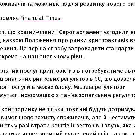
оживачів та можливістю для розвитку нового ри
ідомляє
Financial Times.
я, що країни-члени і Європарламент узгодили ві
д назвою Положення про ринки криптоактивів вв
червня. Це перша спробу запровадити стандарти 
 окремо на національному рівні.
альник послуг криптоактивів потребуватиме авт
аціональних ринкових регуляторів ЄС, що дозвол
ої послуги в межах блоку. Місцеві регулятори
муться інформацією з пан’європейським регулят
 крипторинку не тільки повинні будуть дотриму
вимог щодо захисту споживачів, але й нестимут
ість у разі втрати коштів інвесторів. Галузь, яка
критики через значний вуглецевий слід, також п