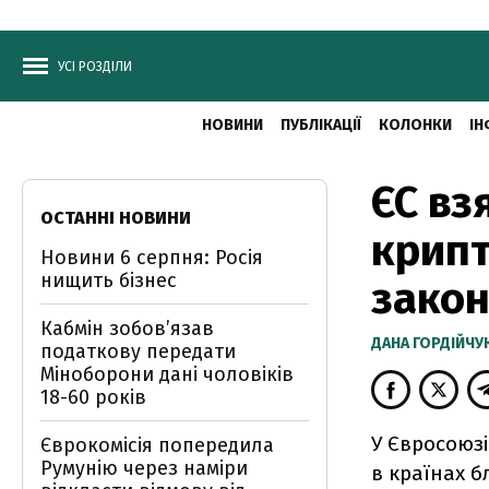
УСІ РОЗДІЛИ
НОВИНИ
ПУБЛІКАЦІЇ
КОЛОНКИ
ІН
ЄС вз
ОСТАННІ НОВИНИ
крипт
Новини 6 серпня: Росія
нищить бізнес
зако
Кабмін зобовʼязав
ДАНА ГОРДІЙЧУ
податкову передати
Міноборони дані чоловіків
18-60 років
У Євросоюз
Єврокомісія попередила
Румунію через наміри
в країнах б