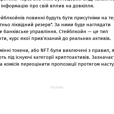
інформацію про свій вплив на довкілля.
ейблкойнів повинні будуть бути присутніми на тер
тньо ліквідний резерв". За ними буде наглядати
е банківське управління. Стейблкойн — це тип
и, курс якої прив’язаний до реальних активів.
інні токени, або NFT були виключені з правил,
ть під існуючі категорії криптоактивів. Зазначає
 комісія переоцінити пропозиції протягом насту
РЕКЛАМА: