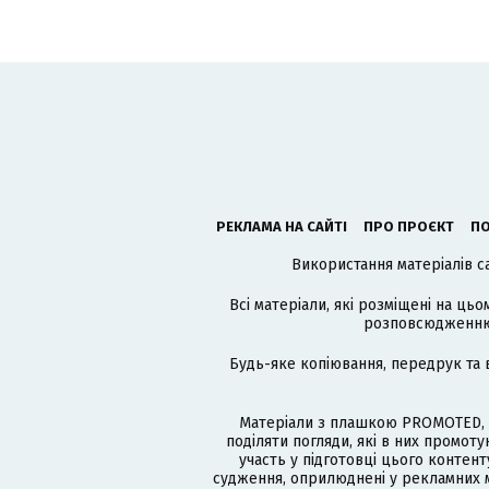
РЕКЛАМА НА САЙТІ
ПРО ПРОЄКТ
ПО
Використання матеріалів с
Всі матеріали, які розміщені на цьо
розповсюдженню в
Будь-яке копіювання, передрук та 
Матеріали з плашкою PROMOTED, 
поділяти погляди, які в них промо
участь у підготовці цього контенту
судження, оприлюднені у рекламних м