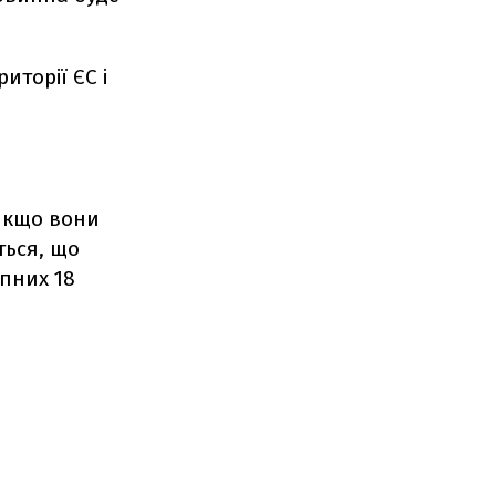
иторії ЄС і
 якщо вони
ться, що
пних 18