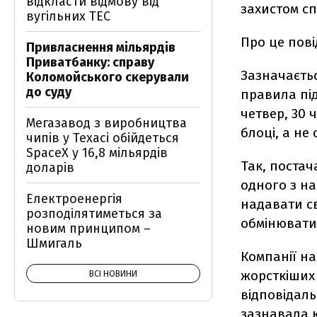
відкласти відмову від
захистом сп
вугільних ТЕС
Про це пов
Привласнення мільярдів
Приватбанку: справу
Зазначаєтьс
Коломойського скерували
до суду
правила пі
четвер, 30 
Мегазавод з виробництва
блоці, а не
чипів у Техасі обійдеться
SpaceX у 16,8 мільярдів
Так, постач
доларів
одного з н
Електроенергія
надавати св
розподілятиметься за
обмінювати
новим принципом –
Шмигаль
Компанії на
жорсткіших 
ВСІ НОВИНИ
відповідальн
зазнавала 