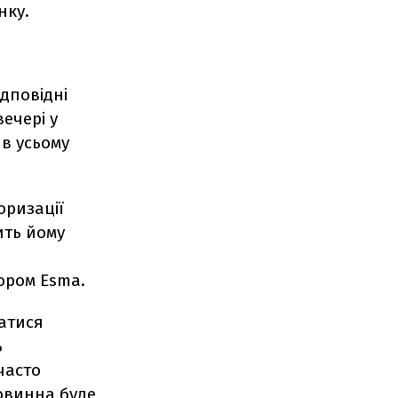
нку.
дповідні
ечері у
в усьому
оризації
ить йому
ором Esma.
ватися
ь
 часто
овинна буде