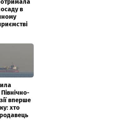
 отримала
посаду в
чному
приємстві
пила
 Північно-
Азії вперше
ку: хто
продавець