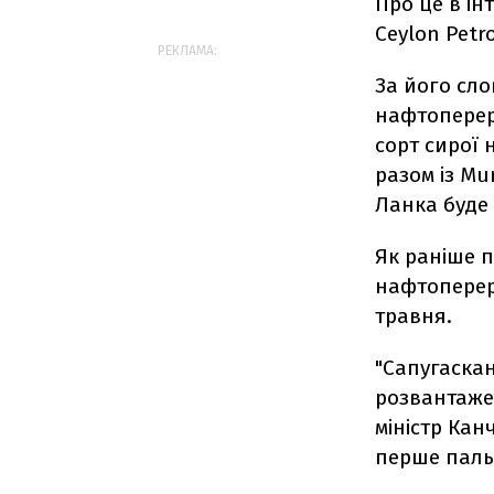
Про це в ін
Ceylon Petr
РЕКЛАМА:
За його сло
нафтопереро
сорт сирої 
разом із Mu
Ланка буде 
Як раніше п
нафтоперер
травня.
"Сапугаска
розвантажен
міністр Ка
перше пальн