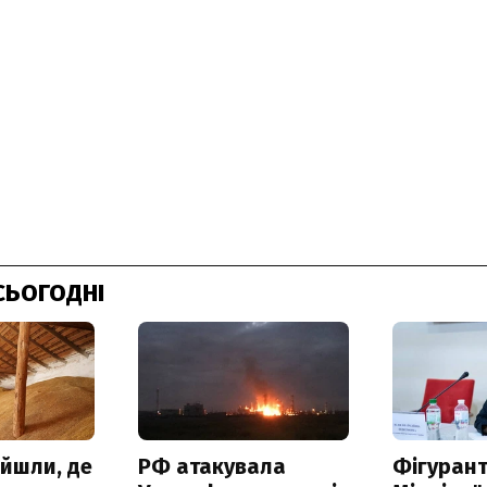
СЬОГОДНІ
айшли, де
РФ атакувала
Фігурант