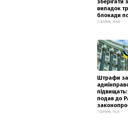
зберігати 
випадок т
блокади по
7 СЕРПНЯ, 14:00
Штрафи з
адмінправ
підвищать:
подав до Р
законопро
7 СЕРПНЯ, 11:23