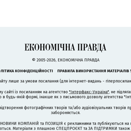
© 2005-2026, ЕКОНОМІЧНА ПРАВДА
ЛІТИКА КОНФІДЕНЦІЙНОСТІ
ПРАВИЛА ВИКОРИСТАННЯ МАТЕРІАЛІВ 
айту лише за умови посилання (для інтернет-видань - гіперпосиланн
му сайті із посиланням на агентство
"Інтерфакс-Україна"
, не підля
 будь-якій формі, інакше як з письмового дозволу агентства "Ін
відтворення фотографічних творів та/або аудіовізуальних творів п
забороняється.
НОВИНИ КОМПАНІЙ та ПОЗИЦІЯ є рекламними та публікуються на п
туються. Матеріали з плашкою СПЕЦПРОЄКТ та ЗА ПІДТРИМКИ також