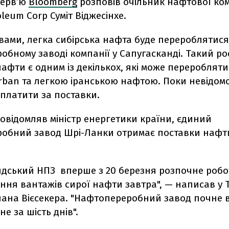
терв’ю
Bloomberg
розповів очільник нафтової ком
oleum Corp Суміт Віджесінхе.
вами, легка сибірська нафта буде перероблятися
бному заводі компанії у Сапугасканді. Такий ро
нафти є одним із декількох, які може перероблят
rban та легкою іранською нафтою. Поки невідомо
платити за поставки.
овідомляв міністр енергетики країни, єдиний
обний завод Шрі-Ланки отримає поставки нафт
ндський НПЗ вперше з 20 березня розпочне робо
ня вантажів сирої нафти завтра", — написав у T
нчана Вієсекера. "Нафтопереробний завод почне
е за шість днів".