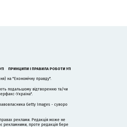
УП
ПРИНЦИПИ І ПРАВИЛА РОБОТИ УП
я) на "Економічну правду".
гають подальшому відтворенню та/чи
терфакс-Україна".
равовласника Getty Images - суворо
равах реклами. Редакція може не
 є рекламними, проте редакція бере