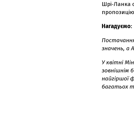
Шрі-Ланка с
пропозицію 
Нагадуємо
:
Постачання
значень, а 
У квітні М
зовнішнім б
найгіршої ф
багатьох то