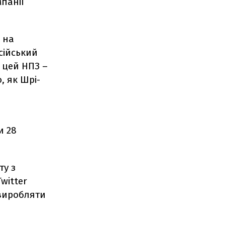
панії
 на
сійський
и цей НПЗ –
, як Шрі-
и 28
ту з
witter
 виробляти