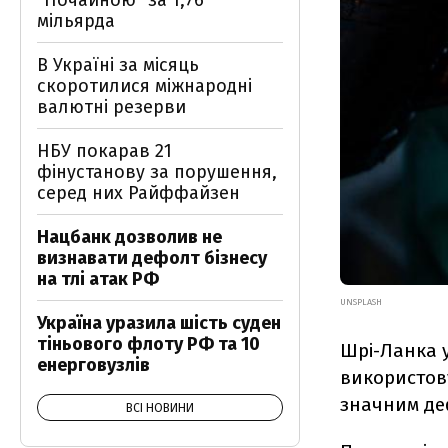
"Почайною" за 1,76
мільярда
В Україні за місяць
скоротилися міжнародні
валютні резерви
НБУ покарав 21
фінустанову за порушення,
серед них Райффайзен
Нацбанк дозволив не
визнавати дефолт бізнесу
на тлі атак РФ
UNSPLASH
Україна уразила шість суден
тіньового флоту РФ та 10
Шрі-Ланка у
енерговузлів
використов
значним де
ВСІ НОВИНИ