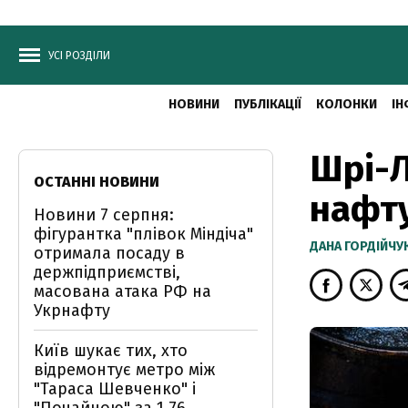
УСІ РОЗДІЛИ
НОВИНИ
ПУБЛІКАЦІЇ
КОЛОНКИ
ІН
Шрі-Л
ОСТАННІ НОВИНИ
нафту
Новини 7 серпня:
фігурантка "плівок Міндіча"
ДАНА ГОРДІЙЧУ
отримала посаду в
держпідприємстві,
масована атака РФ на
Укрнафту
Київ шукає тих, хто
відремонтує метро між
"Тараса Шевченко" і