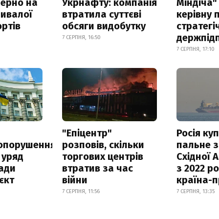
зерно на
Укрнафту: компанія
Міндіча"
ривалої
втратила суттєві
керівну 
ртів
обсяги видобутку
стратегі
держпід
7 СЕРПНЯ, 16:50
7 СЕРПНЯ, 17:10
а
"Епіцентр"
Росія ку
опорушення
розповів, скільки
пальне з
 уряд
торгових центрів
Східної 
ади
втратив за час
з 2022 ро
єкт
війни
країна-
7 СЕРПНЯ, 11:56
7 СЕРПНЯ, 13:35