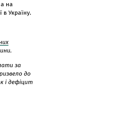
ла на
 в Україну.
них
ини.
лати за
призвело до
ак і дефіцит