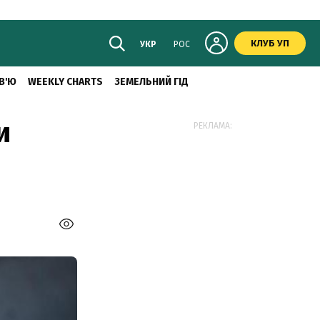
КЛУБ УП
УКР
РОС
В'Ю
WEEKLY CHARTS
ЗЕМЕЛЬНИЙ ГІД
и
РЕКЛАМА: