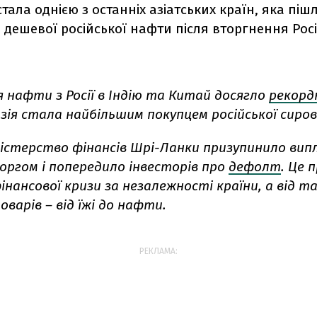
тала однією з останніх азіатських країн, яка піш
дешевої російської нафти після вторгнення Росії
 нафти з Росії в Індію та Китай досягло
рекорд
Азія стала найбільшим покупцем російської сиров
іністерство фінансів Шрі-Ланки призупинило вип
оргом і попередило інвесторів про
дефолт
. Це 
інансової кризи за незалежності країни, а від т
варів – від їжі до нафти.
РЕКЛАМА: