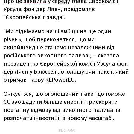
Про це
заявила
у середу глава Єврокомісії
Урсула фон дер Ляєн, повідомляє
"Європейська правда".
"Ми піднімаємо наші амбіції на ще один
рівень, щоб переконатися, що ми
якнайшвидше станемо незалежними від
російського викопного палива", – сказала
президентка Європейської комісії Урсула фон
дер Ляєн у Брюсселі, оголошуючи пакет, який
отримав назву REPowerEU.
Очікується, що оголошений пакет допоможе
ЄС заощадити більше енергії, прискорити
поетапну відмову від викопного палива та
розпочати інвестиції в новому масштабі.
РЕКЛАМА: