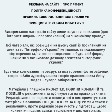
РЕКЛАМА НА САЙТІ
ПРО ПРОЄКТ
ПОЛІТИКА КОНФІДЕНЦІЙНОСТІ
ПРАВИЛА ВИКОРИСТАННЯ МАТЕРІАЛІВ УП
ПРИНЦИПИ І ПРАВИЛА РОБОТИ УП
Використання матеріалів сайту лише за умови посилання (для
інтернет-видань - гіперпосилання) на "Економічну правду".
Всі матеріали, які розміщені на цьому сайті із посиланням на
агентство
"Інтерфакс-Україна"
, не підлягають подальшому
відтворенню та/чи розповсюдженню в будь-якій формі,
інакше як з письмового дозволу агентства "Інтерфакс-
Україна".
Будь-яке копіювання, передрук та відтворення фотографічних
творів та/або аудіовізуальних творів правовласника Getty
Images - суворо забороняється.
Матеріали з плашкою PROMOTED, НОВИНИ КОМПАНІЙ та
ПОЗИЦІЯ є рекламними та публікуються на правах реклами.
Редакція може не поділяти погляди, які в них промотуються.
Матеріали з плашкою СПЕЦПРОЄКТ та ЗА ПІДТРИМКИ також є
рекламними, проте редакція бере участь у підготовці цього
контенту і поділяє думки, висловлені у цих матеріалах.