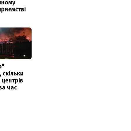
чному
приємстві
р"
, скільки
 центрів
за час