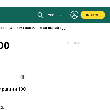
КЛУБ УП
УКР
РОС
В'Ю
WEEKLY CHARTS
ЗЕМЕЛЬНИЙ ГІД
00
РЕКЛАМА:
мирщини 100
о.