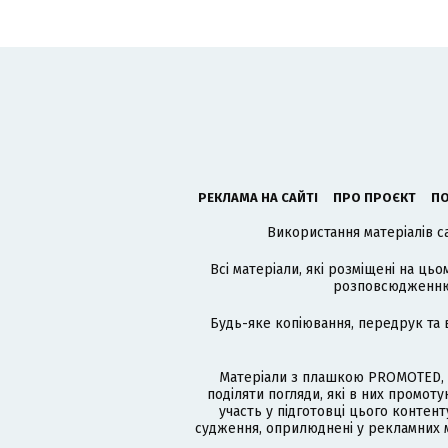
РЕКЛАМА НА САЙТІ
ПРО ПРОЄКТ
ПО
Використання матеріалів с
Всі матеріали, які розміщені на цьо
розповсюдженню в
Будь-яке копіювання, передрук та 
Матеріали з плашкою PROMOTED, 
поділяти погляди, які в них промо
участь у підготовці цього контенту
судження, оприлюднені у рекламних м