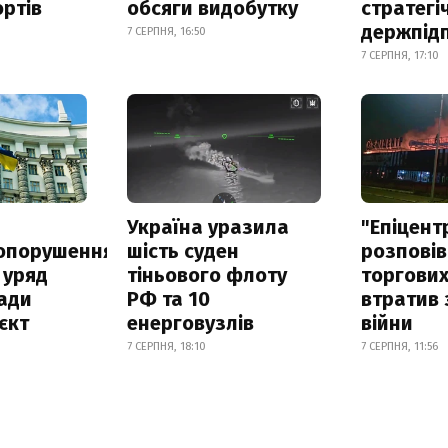
ртів
обсяги видобутку
стратегі
держпід
7 СЕРПНЯ, 16:50
7 СЕРПНЯ, 17:10
а
Україна уразила
"Епіцент
опорушення
шість суден
розповів
 уряд
тіньового флоту
торгових
ади
РФ та 10
втратив 
єкт
енерговузлів
війни
7 СЕРПНЯ, 18:10
7 СЕРПНЯ, 11:56