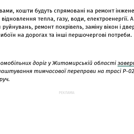
овами, кошти будуть спрямовані на ремонт інжен
я відновлення тепла, газу, води, електроенергії. 
руйнувань, ремонт покрівель, заміну вікон і две
вибоїн на дорогах та інші першочергові потреби.
омобільних доріг у Житомирській області
заве
лаштування тимчасової переправи на трасі Р-02 
руч.
РЕКЛАМА: