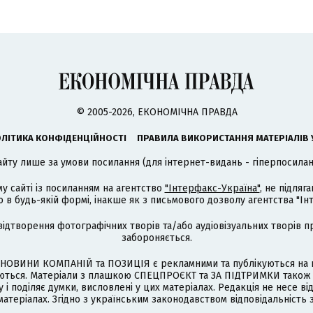
© 2005-2026, ЕКОНОМІЧНА ПРАВДА
ЛІТИКА КОНФІДЕНЦІЙНОСТІ
ПРАВИЛА ВИКОРИСТАННЯ МАТЕРІАЛІВ 
айту лише за умови посилання (для інтернет-видань - гіперпосиланн
му сайті із посиланням на агентство
"Інтерфакс-Україна"
, не підля
 будь-якій формі, інакше як з письмового дозволу агентства "Ін
відтворення фотографічних творів та/або аудіовізуальних творів п
забороняється.
НОВИНИ КОМПАНІЙ та ПОЗИЦІЯ є рекламними та публікуються на п
туються. Матеріали з плашкою СПЕЦПРОЄКТ та ЗА ПІДТРИМКИ також
 і поділяє думки, висловлені у цих матеріалах. Редакція не несе ві
атеріалах. Згідно з українським законодавством відповідальність 