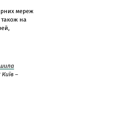
ерних мереж
А також на
рей,
ршила
Київ –