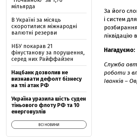
"Почайною" за 1,76
мільярда
За його сл
і систем дл
В Україні за місяць
скоротилися міжнародні
розбирання 
валютні резерви
ліквідацію 
НБУ покарав 21
Нагадуємо:
фінустанову за порушення,
серед них Райффайзен
Служба авт
Нацбанк дозволив не
роботи з в
визнавати дефолт бізнесу
Іванків – Ов
на тлі атак РФ
Україна уразила шість суден
тіньового флоту РФ та 10
енерговузлів
ВСІ НОВИНИ