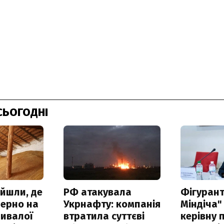
СЬОГОДНІ
айшли, де
РФ атакувала
Фігурант
зерно на
Укрнафту: компанія
Міндіча"
ривалої
втратила суттєві
керівну 