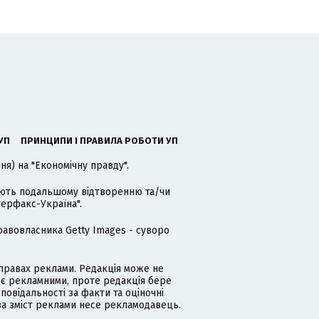
УП
ПРИНЦИПИ І ПРАВИЛА РОБОТИ УП
я) на "Економічну правду".
гають подальшому відтворенню та/чи
терфакс-Україна".
равовласника Getty Images - суворо
равах реклами. Редакція може не
 є рекламними, проте редакція бере
дповідальності за факти та оціночні
за зміст реклами несе рекламодавець.