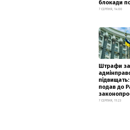
блокади по
7 СЕРПНЯ, 14:00
Штрафи з
адмінправ
підвищать:
подав до Р
законопро
7 СЕРПНЯ, 11:23