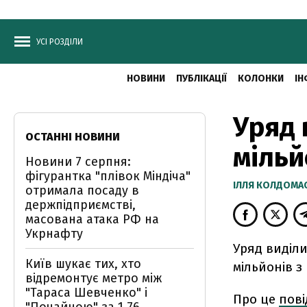
УСІ РОЗДІЛИ
НОВИНИ
ПУБЛІКАЦІЇ
КОЛОНКИ
ІН
Уряд 
ОСТАННІ НОВИНИ
мільй
Новини 7 серпня:
фігурантка "плівок Міндіча"
ІЛЛЯ КОЛДОМА
отримала посаду в
держпідприємстві,
масована атака РФ на
Укрнафту
Уряд виділ
Київ шукає тих, хто
мільйонів з
відремонтує метро між
"Тараса Шевченко" і
Про це
пов