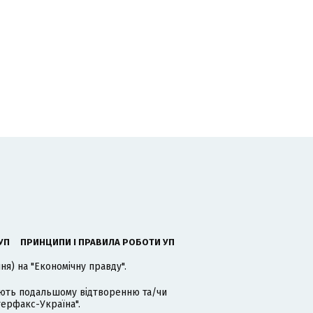
УП
ПРИНЦИПИ І ПРАВИЛА РОБОТИ УП
я) на "Економічну правду".
гають подальшому відтворенню та/чи
терфакс-Україна".