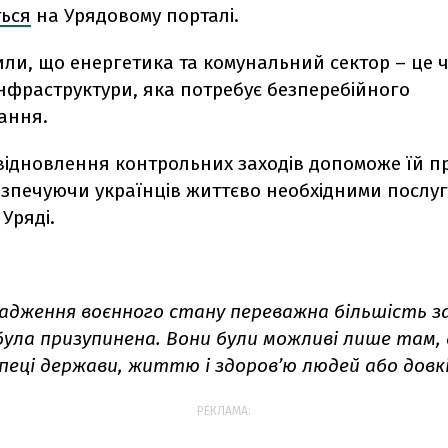
ться
на Урядовому порталі.
или, що енергетика та комунальний сектор – це 
нфраструктури, яка потребує безперебійного
ання.
 відновлення контрольних заходів допоможе їй 
зпечуючи українців життєво необхідними послуга
Уряді.
вадження воєнного стану переважна більшість з
ула призупинена. Вони були можливі лише там, 
зпеці держави, життю і здоров’ю людей або довк
РЕКЛАМА: