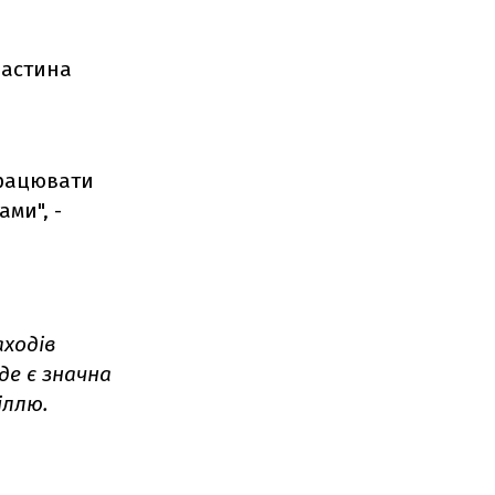
частина
працювати
ми", -
аходів
де є значна
іллю.