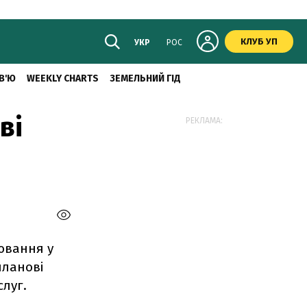
КЛУБ УП
УКР
РОС
В'Ю
WEEKLY CHARTS
ЗЕМЕЛЬНИЙ ГІД
ві
РЕКЛАМА:
ювання у
планові
слуг.