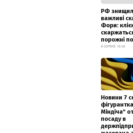
РФ знищи
важливі с
Фори: кліє
скаржатьс
порожні по
8 СЕРПНЯ, 10:40
Новини 7 с
фігурантка
Міндіча" 
посаду в
держпідпри
масована 