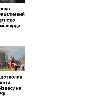
рнув
 Жовтневий
ртістю
 мільярда
 дозволив
авати
ізнесу на
 РФ