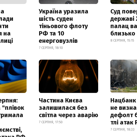
ла
Україна уразила
Суд пове
клади
шість суден
державі
нти
тіньового флоту
палац ва
я на
РФ та 10
близько
лиці
енерговузлів
8 СЕРПНЯ, 15:15
7 СЕРПНЯ, 18:10
ерпня:
Частина Києва
Нацбанк
 "плівок
залишилася без
не визн
отримала
світла через аварію
дефолт б
тлі атак
7 СЕРПНЯ, 17:50
ємстві,
7 СЕРПНЯ, 18:33
атака РФ