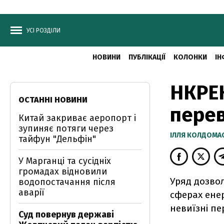
УСІ РОЗДІЛИ
НОВИНИ
ПУБЛІКАЦІЇ
КОЛОНКИ
ІН
НКРЕК
ОСТАННІ НОВИНИ
перев
Китай закриває аеропорт і
зупиняє потяги через
ІЛЛЯ КОЛДОМА
тайфун "Дельфін"
У Марганці та сусідніх
громадах відновили
Уряд дозвол
водопостачання після
аварії
сферах ене
невиїзні пе
Суд повернув державі