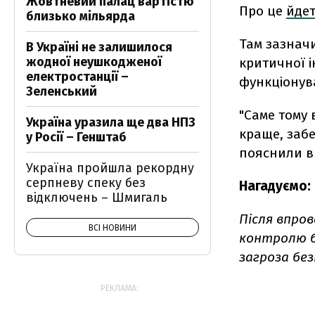
Жовтневий палац вартістю
Про це
йде
близько мільярда
Там зазнач
В Україні не залишилося
жодної неушкодженої
критичної і
електростанції –
функціонув
Зеленський
"Саме тому
Україна уразила ще два НПЗ
краще, забе
у Росії – Генштаб
пояснили в 
Україна пройшла рекордну
серпневу спеку без
Нагадуємо:
відключень – Шмигаль
Після впро
ВСІ НОВИНИ
контролю б
загроза бе
РЕКЛАМА: