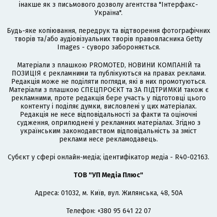
інакше як з письмового дозволу агентства "Інтерфакс-
Україна".
Будь-яке копіювання, передрук та відтворення фотографічних
творів та/або аудіовізуальних творів правовласника Getty
Images - суворо забороняється.
Матеріали з плашкою PROMOTED, НОВИНИ КОМПАНІЙ та
ПОЗИЦІЯ є рекламними та публікуються на правах реклами.
Редакція може не поділяти погляди, які в них промотуються.
Матеріали з плашкою СПЕЦПРОЄКТ та ЗА ПІДТРИМКИ також є
рекламними, проте редакція бере участь у підготовці цього
контенту і поділяє думки, висловлені у цих матеріалах.
Редакція не несе відповідальності за факти та оціночні
судження, оприлюднені у рекламних матеріалах. Згідно з
українським законодавством відповідальність за зміст
реклами несе рекламодавець.
Cубєкт у сфері онлайн-медіа; ідентифікатор медіа - R40-02163.
ТОВ "УП Медіа Плюс"
Адреса: 01032, м. Київ, вул. Жилянська, 48, 50А
Телефон: +380 95 641 22 07