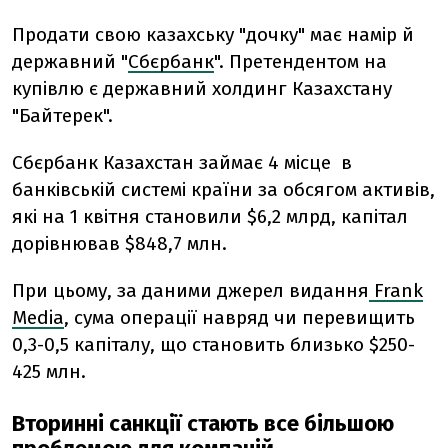
Продати свою казахську "дочку" має намір й
державний "
Сбєрбанк
". Претендентом на
купівлю є державний холдинг Казахстану
"Байтерек".
Сбєрбанк Казахстан займає 4 місце в
банківській системі країни за обсягом активів,
які на 1 квітня становили $6,2 млрд, капітал
дорівнював $848,7 млн.
При цьому, за даними джерел видання
Frank
Media
, сума операції навряд чи перевищить
0,3-0,5 капіталу, що становить близько $250-
425 млн.
Вторинні санкції стають все більшою