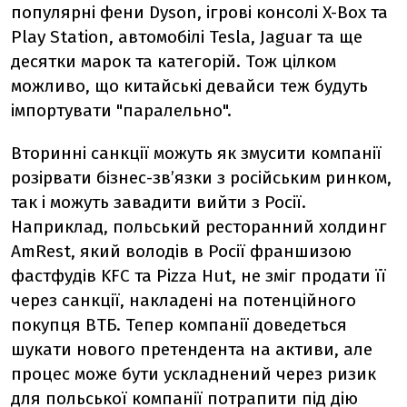
популярні фени
Dyson
, ігрові консолі
X-Boх та
Play Station
, автомобілі
Tesla
,
Jaguar та ще
десятки марок та категорій. Тож цілком
можливо, що китайські девайси теж будуть
імпортувати "паралельно".
Вторинні санкції можуть як змусити компанії
розірвати бізнес-зв’язки з російським ринком,
так і можуть завадити вийти з Росії.
Наприклад, польський ресторанний холдинг
AmRest, який володів в Росії франшизою
фастфудів KFC та Pizza Hut, не зміг продати її
через санкції, накладені на потенційного
покупця ВТБ. Тепер компанії доведеться
шукати нового претендента на активи, але
процес може бути ускладнений через ризик
для польської компанії потрапити під дію