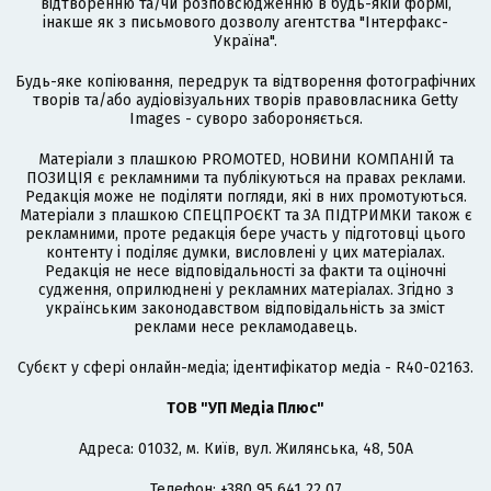
відтворенню та/чи розповсюдженню в будь-якій формі,
інакше як з письмового дозволу агентства "Інтерфакс-
Україна".
Будь-яке копіювання, передрук та відтворення фотографічних
творів та/або аудіовізуальних творів правовласника Getty
Images - суворо забороняється.
Матеріали з плашкою PROMOTED, НОВИНИ КОМПАНІЙ та
ПОЗИЦІЯ є рекламними та публікуються на правах реклами.
Редакція може не поділяти погляди, які в них промотуються.
Матеріали з плашкою СПЕЦПРОЄКТ та ЗА ПІДТРИМКИ також є
рекламними, проте редакція бере участь у підготовці цього
контенту і поділяє думки, висловлені у цих матеріалах.
Редакція не несе відповідальності за факти та оціночні
судження, оприлюднені у рекламних матеріалах. Згідно з
українським законодавством відповідальність за зміст
реклами несе рекламодавець.
Cубєкт у сфері онлайн-медіа; ідентифікатор медіа - R40-02163.
ТОВ "УП Медіа Плюс"
Адреса: 01032, м. Київ, вул. Жилянська, 48, 50А
Телефон: +380 95 641 22 07