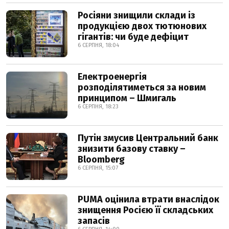
Росіяни знищили склади із
продукцією двох тютюнових
гігантів: чи буде дефіцит
6 СЕРПНЯ, 18:04
Електроенергія
розподілятиметься за новим
принципом – Шмигаль
6 СЕРПНЯ, 18:23
Путін змусив Центральний банк
знизити базову ставку –
Bloomberg
6 СЕРПНЯ, 15:07
PUMA оцінила втрати внаслідок
знищення Росією її складських
запасів