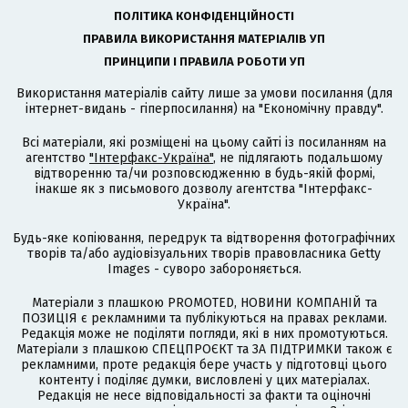
ПОЛІТИКА КОНФІДЕНЦІЙНОСТІ
ПРАВИЛА ВИКОРИСТАННЯ МАТЕРІАЛІВ УП
ПРИНЦИПИ І ПРАВИЛА РОБОТИ УП
Використання матеріалів сайту лише за умови посилання (для
інтернет-видань - гіперпосилання) на "Економічну правду".
Всі матеріали, які розміщені на цьому сайті із посиланням на
агентство
"Інтерфакс-Україна"
, не підлягають подальшому
відтворенню та/чи розповсюдженню в будь-якій формі,
інакше як з письмового дозволу агентства "Інтерфакс-
Україна".
Будь-яке копіювання, передрук та відтворення фотографічних
творів та/або аудіовізуальних творів правовласника Getty
Images - суворо забороняється.
Матеріали з плашкою PROMOTED, НОВИНИ КОМПАНІЙ та
ПОЗИЦІЯ є рекламними та публікуються на правах реклами.
Редакція може не поділяти погляди, які в них промотуються.
Матеріали з плашкою СПЕЦПРОЄКТ та ЗА ПІДТРИМКИ також є
рекламними, проте редакція бере участь у підготовці цього
контенту і поділяє думки, висловлені у цих матеріалах.
Редакція не несе відповідальності за факти та оціночні