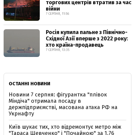
торгових центрів втратив за час
війни
7 СЕРПНЯ, 11:56
Росія купила пальне з Північно-
Східної Азії вперше з 2022 року:
хто країна-продавець
7 СЕРПНЯ, 13:35
ОСТАННІ НОВИНИ
Новини 7 серпня: фігурантка "плівок
Міндіча" отримала посаду в
держпідприємстві, масована атака РФ на
Укрнафту
Київ шукає тих, хто відремонтує метро між
"Тараса Шевченко" і "Почайною" за 1,76