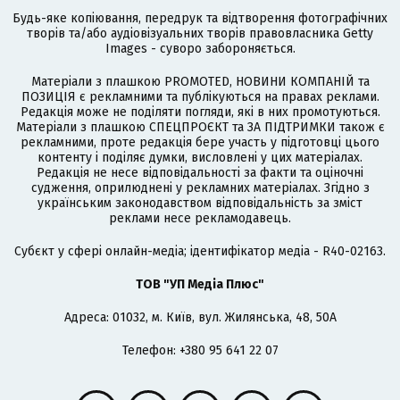
Будь-яке копіювання, передрук та відтворення фотографічних
творів та/або аудіовізуальних творів правовласника Getty
Images - суворо забороняється.
Матеріали з плашкою PROMOTED, НОВИНИ КОМПАНІЙ та
ПОЗИЦІЯ є рекламними та публікуються на правах реклами.
Редакція може не поділяти погляди, які в них промотуються.
Матеріали з плашкою СПЕЦПРОЄКТ та ЗА ПІДТРИМКИ також є
рекламними, проте редакція бере участь у підготовці цього
контенту і поділяє думки, висловлені у цих матеріалах.
Редакція не несе відповідальності за факти та оціночні
судження, оприлюднені у рекламних матеріалах. Згідно з
українським законодавством відповідальність за зміст
реклами несе рекламодавець.
Cубєкт у сфері онлайн-медіа; ідентифікатор медіа - R40-02163.
ТОВ "УП Медіа Плюс"
Адреса: 01032, м. Київ, вул. Жилянська, 48, 50А
Телефон: +380 95 641 22 07