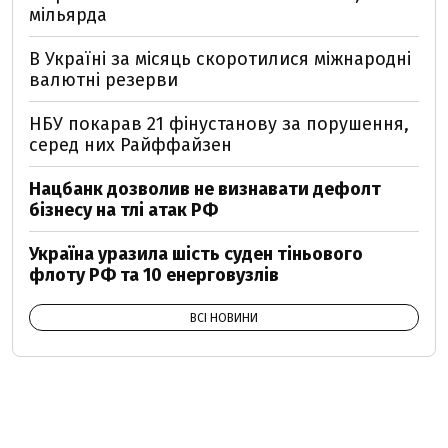
мільярда
В Україні за місяць скоротилися міжнародні
валютні резерви
НБУ покарав 21 фінустанову за порушення,
серед них Райффайзен
Нацбанк дозволив не визнавати дефолт
бізнесу на тлі атак РФ
Україна уразила шість суден тіньового
флоту РФ та 10 енерговузлів
ВСІ НОВИНИ