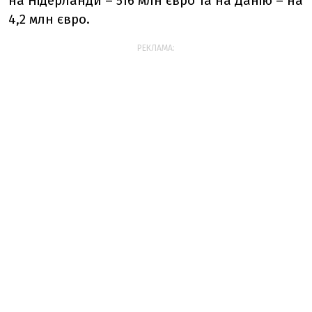
на Нідерланди – 516 млн євро та на Данію – на
4,2 млн євро.
РЕКЛАМА: