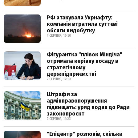
РФ атакувала Укрнафту:
компанія втратила суттєві
обсяги видобутку
7 СЕРПНЯ, 16:50
Фігурантка "плівок Міндіча"
отримала керівну посаду в
стратегічному
держпідприємстві
7 СЕРПНЯ, 17:10
Штрафи за
адмінправопорушення
підвищать: уряд подав до Ради
законопроєкт
7 СЕРПНЯ, 11:23
"Епіцентр" розповів, скільки