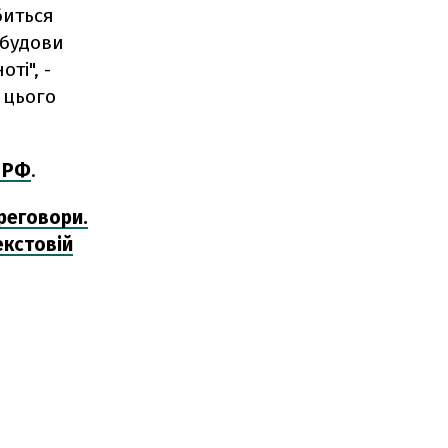
биться
дбудови
ті", -
 цього
з РФ
.
реговори.
екстовій