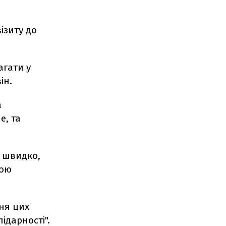
візиту до
агати у
ін.
а
е, та
и швидко,
мою
ння цих
ідарності".