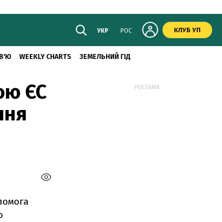
КЛУБ УП
УКР
РОС
В'Ю
WEEKLY CHARTS
ЗЕМЕЛЬНИЙ ГІД
ою ЄС
РЕКЛАМА:
ння
помога
о