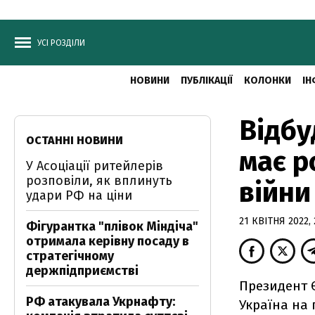
УСІ РОЗДІЛИ
НОВИНИ
ПУБЛІКАЦІЇ
КОЛОНКИ
ІН
Відбу
ОСТАННІ НОВИНИ
має р
У Асоціації ритейлерів
розповіли, як вплинуть
війни
удари РФ на ціни
21 КВІТНЯ 2022, 
Фігурантка "плівок Міндіча"
отримала керівну посаду в
стратегічному
держпідприємстві
Президент 
РФ атакувала Укрнафту:
Україна на