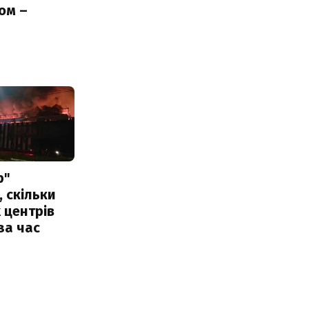
ом –
ь
р"
, скільки
 центрів
за час