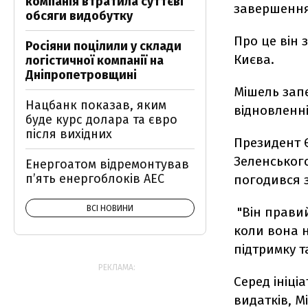
компанія втратила суттєві
завершення
обсяги видобутку
Про це він
Росіяни поцілили у склади
Києва.
логістичної компанії на
Дніпропетровщині
Мішель запе
Нацбанк показав, яким
відновленні
буде курс долара та євро
після вихідних
Президент 
Зеленськог
Енергоатом відремонтував
п’ять енергоблоків АЕС
погодився 
ВСІ НОВИНИ
"Він правий
коли вона н
підтримку т
РЕКЛАМА:
Серед ініці
видатків, М