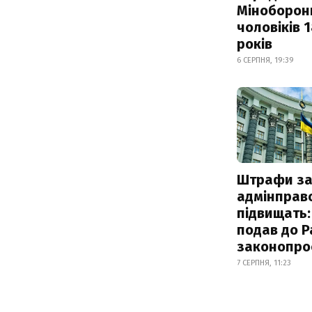
Міноборон
чоловіків 
років
6 СЕРПНЯ, 19:39
Штрафи з
адмінправ
підвищать:
подав до Р
законопро
7 СЕРПНЯ, 11:23