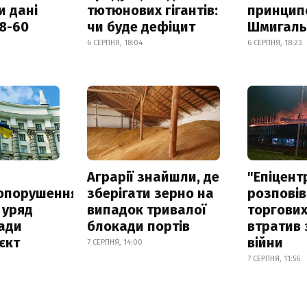
и дані
тютюнових гігантів:
принцип
18-60
чи буде дефіцит
Шмигал
6 СЕРПНЯ, 18:04
6 СЕРПНЯ, 18:23
а
Аграрії знайшли, де
"Епіцент
опорушення
зберігати зерно на
розповів
 уряд
випадок тривалої
торгових
ади
блокади портів
втратив 
єкт
війни
7 СЕРПНЯ, 14:00
7 СЕРПНЯ, 11:56