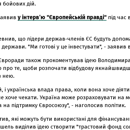
 бойових дій.
 заявив
у інтерв’ю "Європейській правді"
під час 
внив, що лідери держав-членів ЄС будуть допом
 держави. "Ми готові у це інвестувати", - заявив в
Євроради також прокоментував ідею Володимир
о про те, щоби розпочати відбудову якнайшвидш
з нею.
, і українська влада права, коли вона хоче діят
е хоче чекати. Україна може розраховувати на 
а на підтримку Євросоюзу", - наголосив політик.
атив, які можуть бути використані для фінансува
ішель виділив ідею створити "трастовий фонд сол