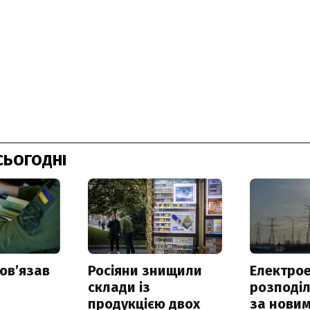
СЬОГОДНІ
овʼязав
Росіяни знищили
Електрое
склади із
розподі
продукцією двох
за нови