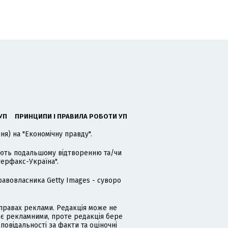
УП
ПРИНЦИПИ І ПРАВИЛА РОБОТИ УП
я) на "Економічну правду".
гають подальшому відтворенню та/чи
терфакс-Україна".
равовласника Getty Images - суворо
равах реклами. Редакція може не
 є рекламними, проте редакція бере
дповідальності за факти та оціночні