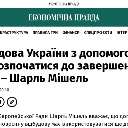
ФРАСТРУКТУРА
ПРАВИЛА ГРИ
ФІНАНСИ
СПЕЦПРОЄКТИ
ІНТЕР
дова України з допомог
озпочатися до заверше
 – Шарль Мішель
20:40
Європейської Ради Шарль Мішель вважає, що до
 повоєнну відбудову має використовуватися ще д