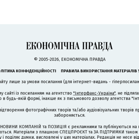
© 2005-2026, ЕКОНОМІЧНА ПРАВДА
ЛІТИКА КОНФІДЕНЦІЙНОСТІ
ПРАВИЛА ВИКОРИСТАННЯ МАТЕРІАЛІВ 
айту лише за умови посилання (для інтернет-видань - гіперпосиланн
му сайті із посиланням на агентство
"Інтерфакс-Україна"
, не підля
 будь-якій формі, інакше як з письмового дозволу агентства "Ін
відтворення фотографічних творів та/або аудіовізуальних творів п
забороняється.
НОВИНИ КОМПАНІЙ та ПОЗИЦІЯ є рекламними та публікуються на п
туються. Матеріали з плашкою СПЕЦПРОЄКТ та ЗА ПІДТРИМКИ також
 і поділяє думки, висловлені у цих матеріалах. Редакція не несе ві