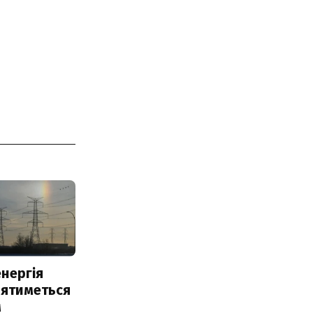
нергія
лятиметься
м