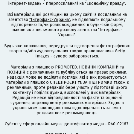
інтернет-видань - гіперпосилання) на "Економічну правду".
Всі матеріали, які розміщені на цьому сайті із посиланням на
агентство
"Інтерфакс-Україна"
, не підлягають подальшому
відтворенню та/чи розповсюдженню в будь-якій формі,
інакше як з письмового дозволу агентства "Інтерфакс-
Україна".
Будь-яке копіювання, передрук та відтворення фотографічних
творів та/або аудіовізуальних творів правовласника Getty
Images - суворо забороняється.
Матеріали з плашкою PROMOTED, НОВИНИ КОМПАНІЙ та
ПОЗИЦІЯ є рекламними та публікуються на правах реклами.
Редакція може не поділяти погляди, які в них промотуються.
Матеріали з плашкою СПЕЦПРОЄКТ та ЗА ПІДТРИМКИ також є
рекламними, проте редакція бере участь у підготовці цього
контенту і поділяє думки, висловлені у цих матеріалах.
Редакція не несе відповідальності за факти та оціночні
судження, оприлюднені у рекламних матеріалах. Згідно з
українським законодавством відповідальність за зміст
реклами несе рекламодавець.
Cубєкт у сфері онлайн-медіа; ідентифікатор медіа - R40-02163.