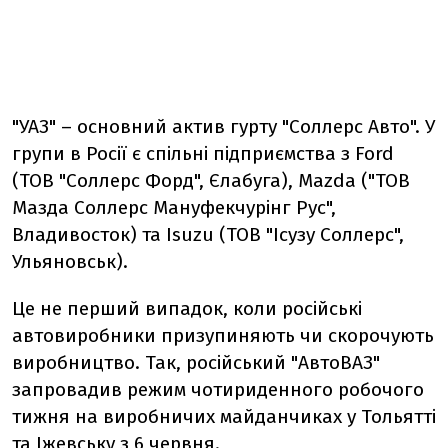
"УАЗ" – основний актив гурту "Соллерс Авто". У
групи в Росії є спільні підприємства з Ford
(ТОВ "Соллерс Форд", Єлабуга), Mazda ("ТОВ
Мазда Соллерс Мануфекчурінг Рус",
Владивосток) та Isuzu (ТОВ "Ісузу Соллерс",
Ульяновськ).
Це не перший випадок, коли російські
автовиробники призупиняють чи скорочують
виробництво. Так, російський "АвтоВАЗ"
запровадив режим чотириденного робочого
тижня на виробничих майданчиках у Тольятті
та Іжевську з 6 червня.