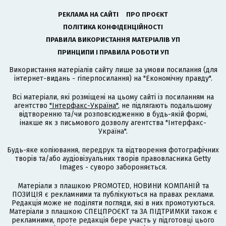
РЕКЛАМА НА САЙТІ
ПРО ПРОЄКТ
ПОЛІТИКА КОНФІДЕНЦІЙНОСТІ
ПРАВИЛА ВИКОРИСТАННЯ МАТЕРІАЛІВ УП
ПРИНЦИПИ І ПРАВИЛА РОБОТИ УП
Використання матеріалів сайту лише за умови посилання (для
інтернет-видань - гіперпосилання) на "Економічну правду".
Всі матеріали, які розміщені на цьому сайті із посиланням на
агентство
"Інтерфакс-Україна"
, не підлягають подальшому
відтворенню та/чи розповсюдженню в будь-якій формі,
інакше як з письмового дозволу агентства "Інтерфакс-
Україна".
Будь-яке копіювання, передрук та відтворення фотографічних
творів та/або аудіовізуальних творів правовласника Getty
Images - суворо забороняється.
Матеріали з плашкою PROMOTED, НОВИНИ КОМПАНІЙ та
ПОЗИЦІЯ є рекламними та публікуються на правах реклами.
Редакція може не поділяти погляди, які в них промотуються.
Матеріали з плашкою СПЕЦПРОЄКТ та ЗА ПІДТРИМКИ також є
рекламними, проте редакція бере участь у підготовці цього