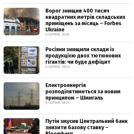
Ворог знищив 400 тисяч
квадратних метрів складських
приміщень за місяць – Forbes
Ukraine
6 СЕРПНЯ, 16:50
Росіяни знищили склади із
продукцією двох тютюнових
гігантів: чи буде дефіцит
6 СЕРПНЯ, 18:04
Електроенергія
розподілятиметься за новим
принципом – Шмигаль
6 СЕРПНЯ, 18:23
Путін змусив Центральний банк
знизити базову ставку –
Bloomberg