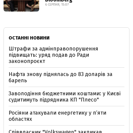
6 СЕРПНЯ, 15:07
ОСТАННІ НОВИНИ
Штрафи за адмінправопорушення
підвищать: уряд подав до Ради
законопроєкт
Нафта знову піднялась до 83 доларів за
барель
Заволодіння бюджетними коштами: у Києві
судитимуть підрядника КП "Плесо"
Росіяни атакували енергетику у пʼяти
областях
Співвласник "Volkswagen" закликав