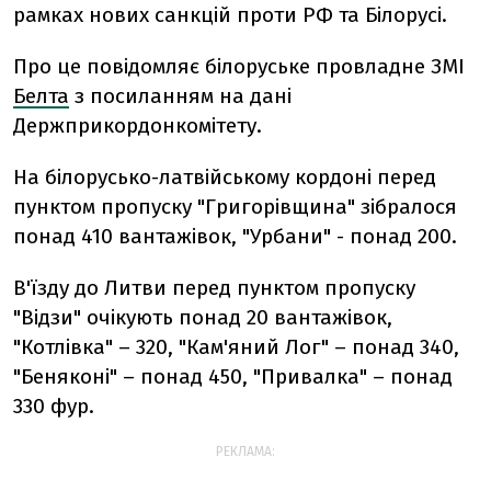
рамках нових санкцій проти РФ та Білорусі.
Про це повідомляє білоруське провладне ЗМІ
Белта
з посиланням на дані
Держприкордонкомітету.
На білорусько-латвійському кордоні перед
пунктом пропуску "Григорівщина" зібралося
понад 410 вантажівок, "Урбани" - понад 200.
В'їзду до Литви перед пунктом пропуску
"Відзи" очікують понад 20 вантажівок,
"Котлівка" – 320, "Кам'яний Лог" – понад 340,
"Беняконі" – понад 450, "Привалка" – понад
330 фур.
РЕКЛАМА: