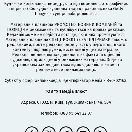
Будь-яке копіювання, передрук та відтворення фотографічних
творів та/або аудіовізуальних творів правовласника Getty
Images - суворо забороняється.
Матеріали з плашкою PROMOTED, НОВИНИ КОМПАНІЙ та
ПОЗИЦІЯ є рекламними та публікуються на правах реклами.
Редакція може не поділяти погляди, які в них промотуються.
Матеріали з плашкою СПЕЦПРОЄКТ та ЗА ПІДТРИМКИ також є
рекламними, проте редакція бере участь у підготовці цього
контенту і поділяє думки, висловлені у цих матеріалах.
Редакція не несе відповідальності за факти та оціночні
судження, оприлюднені у рекламних матеріалах. Згідно з
українським законодавством відповідальність за зміст
реклами несе рекламодавець.
Cубєкт у сфері онлайн-медіа; ідентифікатор медіа - R40-02163.
ТОВ "УП Медіа Плюс"
Адреса: 01032, м. Київ, вул. Жилянська, 48, 50А
Телефон: +380 95 641 22 07