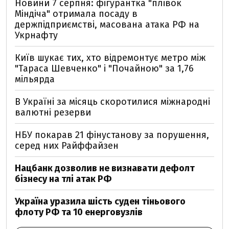
Новини 7 серпня: фігурантка "плівок
Міндіча" отримала посаду в
держпідприємстві, масована атака РФ на
Укрнафту
Київ шукає тих, хто відремонтує метро між
"Тараса Шевченко" і "Почайною" за 1,76
мільярда
В Україні за місяць скоротилися міжнародні
валютні резерви
НБУ покарав 21 фінустанову за порушення,
серед них Райффайзен
Нацбанк дозволив не визнавати дефолт
бізнесу на тлі атак РФ
Україна уразила шість суден тіньового
флоту РФ та 10 енерговузлів