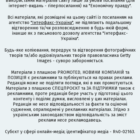
Використання матеріалів сайту лише за умови посилання (для
інтернет-видань - гіперпосилання) на "Економічну правду".
Всі матеріали, які розміщені на цьому сайті із посиланням на
агентство
"Інтерфакс-Україна"
, не підлягають подальшому
відтворенню та/чи розповсюдженню в будь-якій формі,
інакше як з письмового дозволу агентства "Інтерфакс-
Україна".
Будь-яке копіювання, передрук та відтворення фотографічних
творів та/або аудіовізуальних творів правовласника Getty
Images - суворо забороняється.
Матеріали з плашкою PROMOTED, НОВИНИ КОМПАНІЙ та
ПОЗИЦІЯ є рекламними та публікуються на правах реклами.
Редакція може не поділяти погляди, які в них промотуються.
Матеріали з плашкою СПЕЦПРОЄКТ та ЗА ПІДТРИМКИ також є
рекламними, проте редакція бере участь у підготовці цього
контенту і поділяє думки, висловлені у цих матеріалах.
Редакція не несе відповідальності за факти та оціночні
судження, оприлюднені у рекламних матеріалах. Згідно з
українським законодавством відповідальність за зміст
реклами несе рекламодавець.
Cубєкт у сфері онлайн-медіа; ідентифікатор медіа - R40-02163.