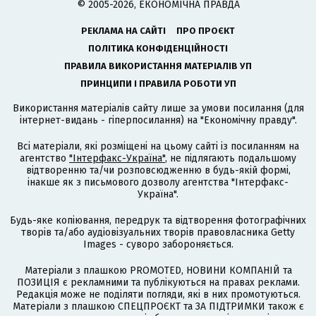
© 2005-2026, ЕКОНОМІЧНА ПРАВДА
РЕКЛАМА НА САЙТІ
ПРО ПРОЄКТ
ПОЛІТИКА КОНФІДЕНЦІЙНОСТІ
ПРАВИЛА ВИКОРИСТАННЯ МАТЕРІАЛІВ УП
ПРИНЦИПИ І ПРАВИЛА РОБОТИ УП
Використання матеріалів сайту лише за умови посилання (для
інтернет-видань - гіперпосилання) на "Економічну правду".
Всі матеріали, які розміщені на цьому сайті із посиланням на
агентство
"Інтерфакс-Україна"
, не підлягають подальшому
відтворенню та/чи розповсюдженню в будь-якій формі,
інакше як з письмового дозволу агентства "Інтерфакс-
Україна".
Будь-яке копіювання, передрук та відтворення фотографічних
творів та/або аудіовізуальних творів правовласника Getty
Images - суворо забороняється.
Матеріали з плашкою PROMOTED, НОВИНИ КОМПАНІЙ та
ПОЗИЦІЯ є рекламними та публікуються на правах реклами.
Редакція може не поділяти погляди, які в них промотуються.
Матеріали з плашкою СПЕЦПРОЄКТ та ЗА ПІДТРИМКИ також є