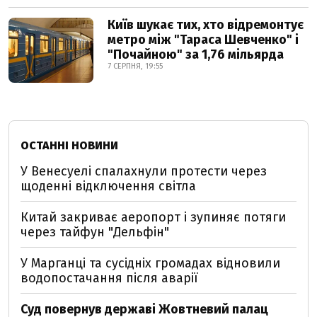
Київ шукає тих, хто відремонтує
метро між "Тараса Шевченко" і
"Почайною" за 1,76 мільярда
7 СЕРПНЯ, 19:55
ОСТАННІ НОВИНИ
У Венесуелі спалахнули протести через
щоденні відключення світла
Китай закриває аеропорт і зупиняє потяги
через тайфун "Дельфін"
У Марганці та сусідніх громадах відновили
водопостачання після аварії
Суд повернув державі Жовтневий палац