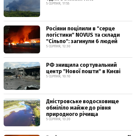
5 СЕРПНЯ, 17:55
Росіяни поцілили в "серце
логістики" NOVUS та склади
"Сільпо": загинули 6 людей
5 СЕРПНЯ, 12:30
РФ знищила сортувальний
центр "Нової пошти" в Києві
5 СЕРПНЯ, 10:10
Дністровське водосховище
обміліло майже до рівня
природного річища
5 СЕРПНЯ, 13:20