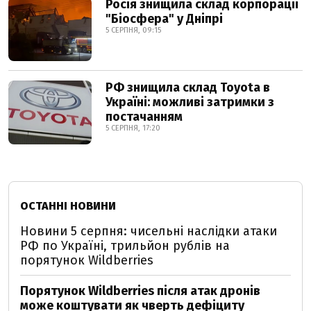
Росія знищила склад корпорації
"Біосфера" у Дніпрі
5 СЕРПНЯ, 09:15
РФ знищила склад Toyota в
Україні: можливі затримки з
постачанням
5 СЕРПНЯ, 17:20
ОСТАННІ НОВИНИ
Новини 5 серпня: чисельні наслідки атаки
РФ по Україні, трильйон рублів на
порятунок Wildberries
Порятунок Wildberries після атак дронів
може коштувати як чверть дефіциту