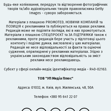
Будь-яке копіювання, передрук та відтворення фотографічних
творів та/або аудіовізуальних творів правовласника Getty
Images - суворо забороняється.
Матеріали з плашкою PROMOTED, НОВИНИ КОМПАНІЙ та
ПОЗИЦІЯ є рекламними та публікуються на правах реклами.
Редакція може не поділяти погляди, які в них промотуються.
Матеріали з плашкою СПЕЦПРОЄКТ та ЗА ПІДТРИМКИ також є
рекламними, проте редакція бере участь у підготовці цього
контенту і поділяє думки, висловлені у цих матеріалах.
Редакція не несе відповідальності за факти та оціночні
судження, оприлюднені у рекламних матеріалах. Згідно з
українським законодавством відповідальність за зміст
реклами несе рекламодавець.
Cубєкт у сфері онлайн-медіа; ідентифікатор медіа - R40-02163.
ТОВ "УП Медіа Плюс"
Адреса: 01032, м. Київ, вул. Жилянська, 48, 50А
Телефон: +380 95 641 22 07