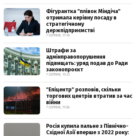
Фігурантка "плівок Міндіча"
отримала керівну посаду в
стратегічному
держпідприємстві
7 СЕРПНЯ, 17:10
Штрафи за
адмінправопорушення
підвищать: уряд подав до Ради
законопроєкт
7 СЕРПНЯ, 11:23
"Епіцентр" розповів, скільки
торгових центрів втратив за час
війни
7 СЕРПНЯ, 11:56
Росія купила пальне з Північно-
Східної Азії вперше з 2022 року: