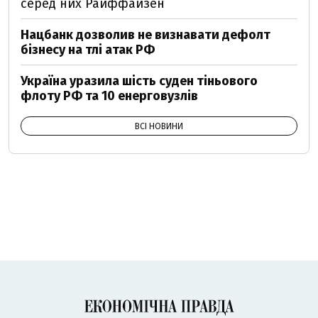
серед них Райффайзен
Нацбанк дозволив не визнавати дефолт
бізнесу на тлі атак РФ
Україна уразила шість суден тіньового
флоту РФ та 10 енерговузлів
ВСІ НОВИНИ