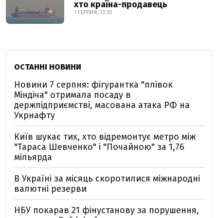
хто країна-продавець
7 СЕРПНЯ, 13:35
ОСТАННІ НОВИНИ
Новини 7 серпня: фігурантка "плівок
Міндіча" отримала посаду в
держпідприємстві, масована атака РФ на
Укрнафту
Київ шукає тих, хто відремонтує метро між
"Тараса Шевченко" і "Почайною" за 1,76
мільярда
В Україні за місяць скоротилися міжнародні
валютні резерви
НБУ покарав 21 фінустанову за порушення,