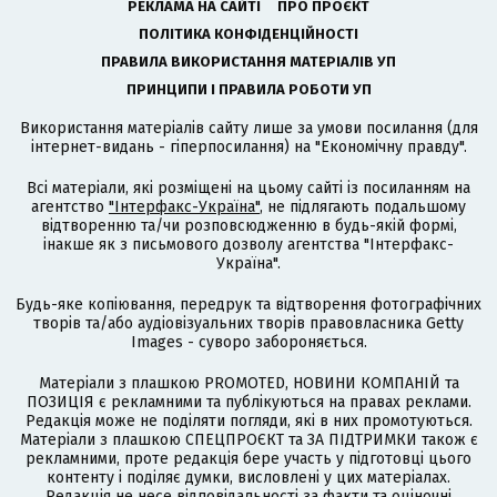
РЕКЛАМА НА САЙТІ
ПРО ПРОЄКТ
ПОЛІТИКА КОНФІДЕНЦІЙНОСТІ
ПРАВИЛА ВИКОРИСТАННЯ МАТЕРІАЛІВ УП
ПРИНЦИПИ І ПРАВИЛА РОБОТИ УП
Використання матеріалів сайту лише за умови посилання (для
інтернет-видань - гіперпосилання) на "Економічну правду".
Всі матеріали, які розміщені на цьому сайті із посиланням на
агентство
"Інтерфакс-Україна"
, не підлягають подальшому
відтворенню та/чи розповсюдженню в будь-якій формі,
інакше як з письмового дозволу агентства "Інтерфакс-
Україна".
Будь-яке копіювання, передрук та відтворення фотографічних
творів та/або аудіовізуальних творів правовласника Getty
Images - суворо забороняється.
Матеріали з плашкою PROMOTED, НОВИНИ КОМПАНІЙ та
ПОЗИЦІЯ є рекламними та публікуються на правах реклами.
Редакція може не поділяти погляди, які в них промотуються.
Матеріали з плашкою СПЕЦПРОЄКТ та ЗА ПІДТРИМКИ також є
рекламними, проте редакція бере участь у підготовці цього
контенту і поділяє думки, висловлені у цих матеріалах.
Редакція не несе відповідальності за факти та оціночні