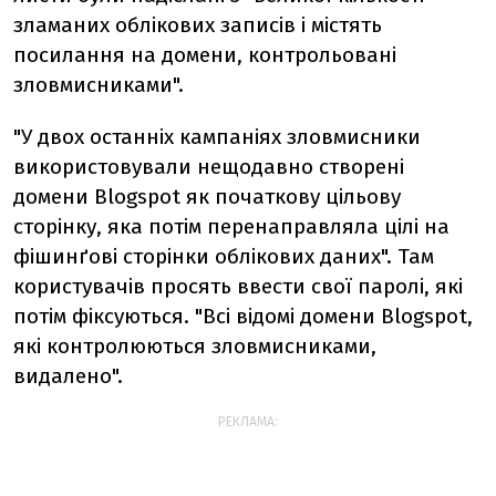
зламаних облікових записів і містять
посилання на домени, контрольовані
зловмисниками".
"У двох останніх кампаніях зловмисники
використовували нещодавно створені
домени Blogspot як початкову цільову
сторінку, яка потім перенаправляла цілі на
фішинґові сторінки облікових даних". Там
користувачів просять ввести свої паролі, які
потім фіксуються. "Всі відомі домени Blogspot,
які контролюються зловмисниками,
видалено".
РЕКЛАМА: