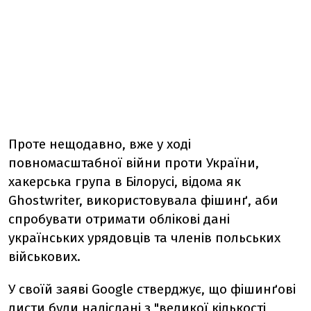
Проте нещодавно, вже у ході
повномасштабної війни проти України,
хакерська група в Білорусі, відома як
Ghostwriter, використовувала фішинґ, аби
спробувати отримати облікові дані
українських урядовців та членів польських
військових.
У своїй заяві Google стверджує, що фішинґові
листи були надіслані з "великої кількості