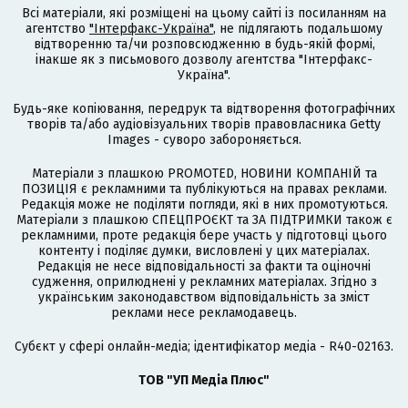
Всі матеріали, які розміщені на цьому сайті із посиланням на
агентство
"Інтерфакс-Україна"
, не підлягають подальшому
відтворенню та/чи розповсюдженню в будь-якій формі,
інакше як з письмового дозволу агентства "Інтерфакс-
Україна".
Будь-яке копіювання, передрук та відтворення фотографічних
творів та/або аудіовізуальних творів правовласника Getty
Images - суворо забороняється.
Матеріали з плашкою PROMOTED, НОВИНИ КОМПАНІЙ та
ПОЗИЦІЯ є рекламними та публікуються на правах реклами.
Редакція може не поділяти погляди, які в них промотуються.
Матеріали з плашкою СПЕЦПРОЄКТ та ЗА ПІДТРИМКИ також є
рекламними, проте редакція бере участь у підготовці цього
контенту і поділяє думки, висловлені у цих матеріалах.
Редакція не несе відповідальності за факти та оціночні
судження, оприлюднені у рекламних матеріалах. Згідно з
українським законодавством відповідальність за зміст
реклами несе рекламодавець.
Cубєкт у сфері онлайн-медіа; ідентифікатор медіа - R40-02163.
ТОВ "УП Медіа Плюс"