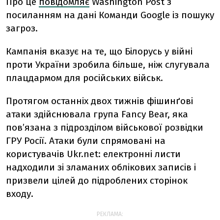
Про це
повідомляє
Washington Post з
посиланням на дані Команди Google із пошуку
загроз.
Кампанія вказує на те, що Білорусь у війні
проти України зробила більше, ніж слугувала
плацдармом для російських військ.
Протягом останніх двох тижнів фішинґові
атаки здійснювала група Fancy Bear, яка
пов’язана з підрозділом військової розвідки
ГРУ Росії. Атаки були спрямовані на
користувачів Ukr.net: електронні листи
надходили зі зламаних облікових записів і
призвели цілей до підроблених сторінок
входу.
РЕКЛАМА: