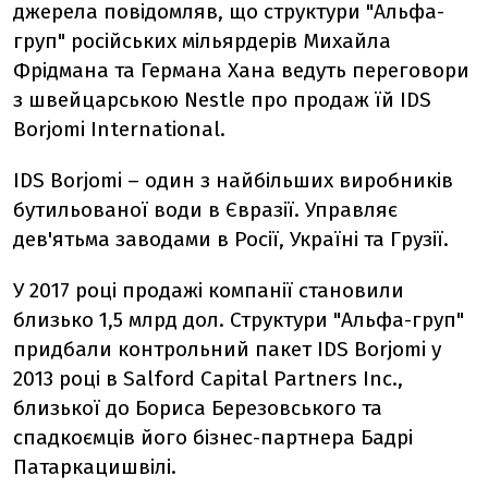
джерела повідомляв, що структури "Альфа-
груп" російських мільярдерів Михайла
Фрідмана та Германа Хана ведуть переговори
з швейцарською Nestle про продаж їй IDS
Borjomi International.
IDS Borjomi – один з найбільших виробників
бутильованої води в Євразії. Управляє
дев'ятьма заводами в Росії, Україні та Грузії.
У 2017 році продажі компанії становили
близько 1,5 млрд дол. Структури "Альфа-груп"
придбали контрольний пакет IDS Borjomi у
2013 році в Salford Capital Partners Inc.,
близької до Бориса Березовського та
спадкоємців його бізнес-партнера Бадрі
Патаркацишвілі.