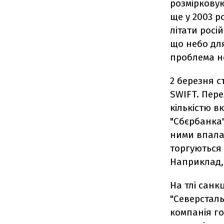
розміркову
ще у 2003 р
літати росі
що небо для
проблема н
2 березня с
SWIFT. Пере
кількістю в
"Сбєрбанка"
ними впала 
торгуються 
Наприклад, 
На тлі санк
"Северсталь
компанія го