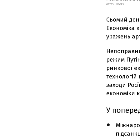
GETTY IMAGES
Сьомий день
Економіка к
уражень арти
Непоправних
режим Путін
ринкової ек
технологій 
заходи Росі
економіки к
У поперед
Міжнаро
підсанк