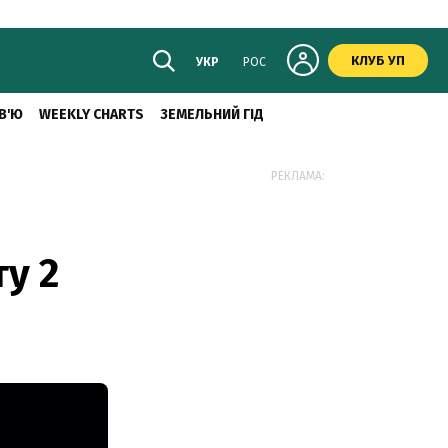
КЛУБ УП
УКР
РОС
В'Ю
WEEKLY CHARTS
ЗЕМЕЛЬНИЙ ГІД
РЕКЛАМА:
у 2