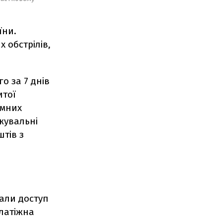
їни.
 обстрілів,
о за 7 днів
итої
емних
жувальні
штів з
али доступ
латіжна