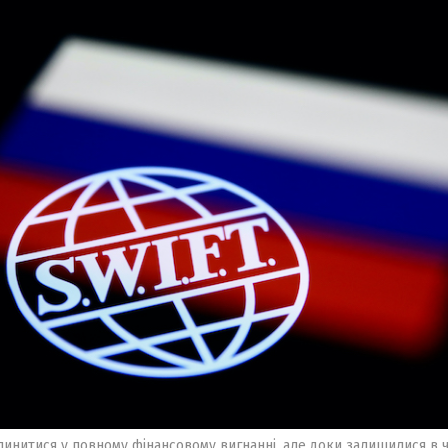
пинитися у повному фінансовому вигнанні, але доки залишилися в 