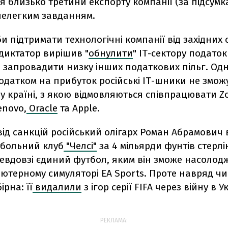
я близько третини експорту компанії (за підсумк
 нелегким завданням.
би підтримати технологічні компанії від західних 
диктатор вирішив "
обнулити
" ІТ-сектору податок
 запровадити низку інших податкових пільг. Одн
одатком на прибуток російські ІТ-шники не змож
 країні, з якою відмовляються співпрацювати Zo
enovo,
Oracle
та Apple.
ід санкцій російський олігарх Роман Абрамович
больний клуб
"Челсі"
за 4 мільярди фунтів стерлін
евдовзі єдиний футбол, яким він зможе насолод
’ютерному симуляторі EA Sports. Проте навряд чи
ірна: її
видалили
з ігор серії FIFA через війну в Ук
РЕКЛАМА: