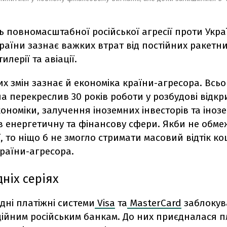
 повномасштабної російської агресії проти Укра
раїни зазнає важких втрат від постійних ракетних
лерії та авіації.
 змін зазнає й економіка країни-агресора. Всьог
а перекреслив 30 років роботи у розбудові відкр
ономіки, залучення іноземних інвесторів та іноз
в енергетичну та фінансову сфери. Якби не обме
ї, то ніщо б не змогло стримати масовий відтік ко
раїни-агресора.
ніх серіях
дні платіжні системи
Visa
та
MasterCard
заблокув
ційним російським банкам. До них приєдналася п