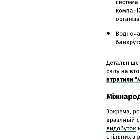
система
компаній
організа
Водноча
банкрут
Детальніше 
світу на вт
втратили "м
Міжнародн
Зокрема, ро
вразливій с
видобуток
н
спільних з 