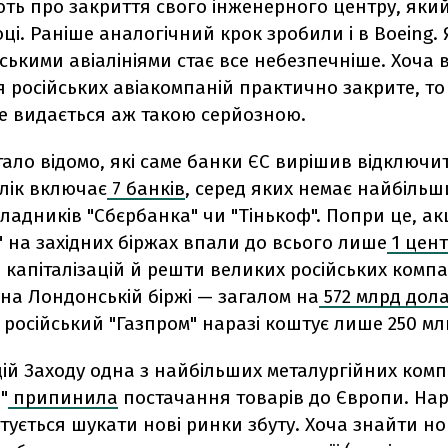
ють про закриття свого інженерного центру, яки
оці. Раніше аналогічний крок зробили і в Boeing. 
йськими авіалініями стає все небезпечніше. Хоча
 російських авіакомпаній практично закрите, то
е видається аж такою серйозною.
тало відомо, які саме банки ЄС вирішив відключит
лік включає
7 банків
, серед яких немає найбільш
кладників "Сбєрбанка" чи "Тінькоф". Попри це, акц
 на західних біржах впали до всього лише
1 цент
капіталізацій й решти великих російських компан
на Лондонській біржі — загалом на
572 млрд дола
російський "Газпром" наразі коштує лише 250 мл
цій Заходу одна з найбільших металургійних компа
"
припинила
постачання товарів до Європи. Нар
тується шукати нові ринки збуту. Хоча знайти н