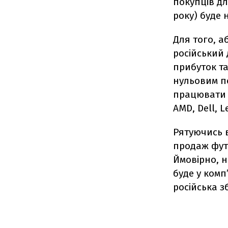
покупців дл
року) буде
Для того, а
російський 
прибуток та
нульовим п
працювати у
AMD, Dell, L
Рятуючись в
продаж фут
Ймовірно, н
буде у комп
російська зб