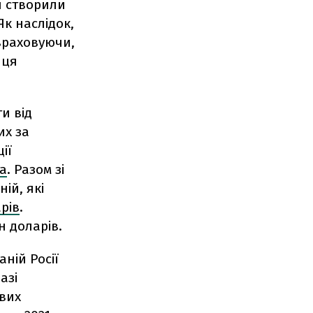
й створили
Як наслідок,
 враховуючи,
 ця
и від
их за
ії
а
. Разом зі
ій, які
рів
.
н доларів.
ній Росії
азі
ових