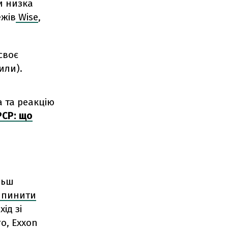
и низка
ежів
Wise
,
своє
или).
 та реакцію
РСР: що
льш
пинити
ід зі
о, Exxon