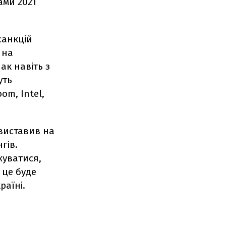
ами 2021
санкцій
 на
ак навіть з
уть
om, Intel,
 виставив на
гів.
жуватися,
 це буде
раїні.