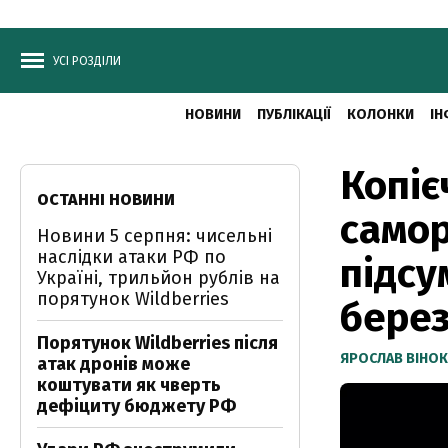
УСІ РОЗДІЛИ
НОВИНИ
ПУБЛІКАЦІЇ
КОЛОНКИ
ІН
Копіє
ОСТАННІ НОВИНИ
самор
Новини 5 серпня: чисельні
наслідки атаки РФ по
підсу
Україні, трильйон рублів на
порятунок Wildberries
бере
Порятунок Wildberries після
ЯРОСЛАВ ВІНО
атак дронів може
коштувати як чверть
дефіциту бюджету РФ