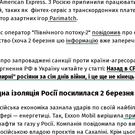
 American Express. З Росією припинили працюват
, таких як фінтех-сервіс з транскордонних плат
тор азартних ігор
Parimatch
.
с оператор "Північного потоку-2"
повідомив
про 
ство (хоча 2 березня цю
інформацію
вже запереч
про запроваджені санкції проти країни-агресора
оргнення РФ в Україну читайте у статті:
Назад в С
ирні" росіяни за сім днів війни, і це ще не кінець
а ізоляція Росії посилилася 2 березня
сійська економіка зазнала ударів по своїй найбі
фері — енергетиці. Так, Exxon Mobil вирішила
при
афти та газу у Росії. Компанія повідомила про вих
російською владою проєктів на Сахаліні. Крім цьог