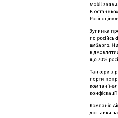
Mobil заяви
В останньом
Росії оціню
Зупинка про
по російськ
ембарго
. Н
відмовлятис
що 70% росі
Танкери з 
порти попри
компанії-в
конфіскації
Компанія Ai
доставки за