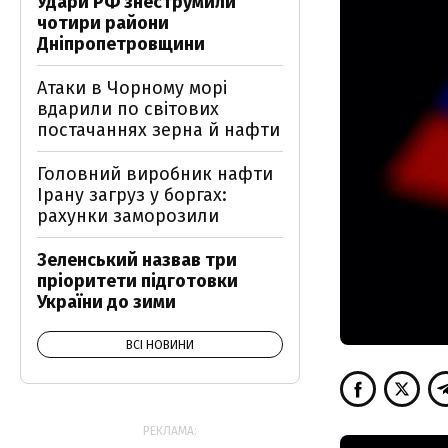
Удари РФ знеструмили
чотири райони
Дніпропетровщини
Атаки в Чорному морі
вдарили по світових
постачаннях зерна й нафти
Головний виробник нафти
Ірану загруз у боргах:
рахунки заморозили
Зеленський назвав три
пріоритети підготовки
України до зими
ВСІ НОВИНИ
РЕКЛАМА: