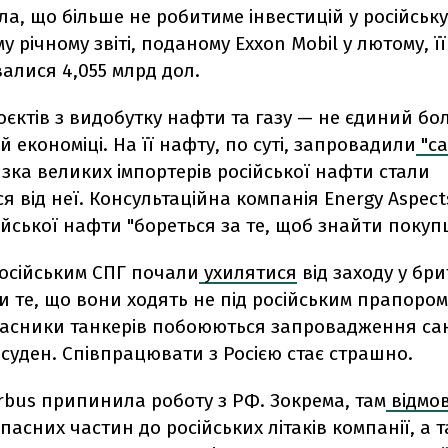
ла, що більше не робитиме інвестицій у російську
у річному звіті, поданому Exxon Mobil у лютому, ї
валися 4,055 млрд дол.
єктів з видобутку нафти та газу — не єдиний б
ій економіці. На її нафту, по суті, запровадили
"са
изка великих імпортерів російської нафти стали
я від неї. Консультаційна компанія Energy Aspect
йської нафти "бореться за те, щоб знайти покупц
російським СПГ почали
ухилятися
від заходу у бри
 те, що вони ходять не під російським прапором
ласники танкерів побоюються запровадження са
 суден. Співпрацювати з Росією стає страшно.
rbus припинила роботу з РФ. Зокрема, там
відмо
пасних частин до російських літаків компанії, а 