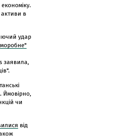
 економіку.
ї активи в
олючий удар
моробне"
s заявила,
ів".
танські
. Ймовірно,
нкцій чи
вилися
від
також