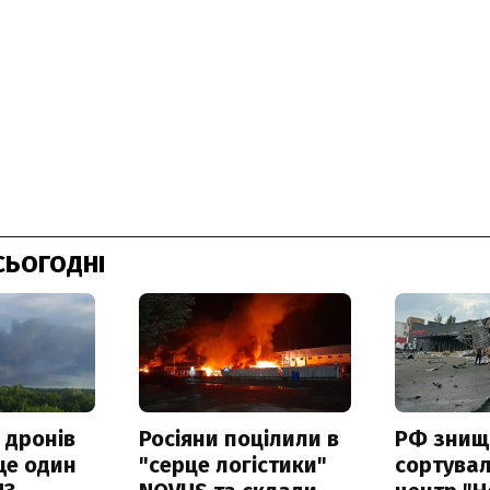
СЬОГОДНІ
 дронів
Росіяни поцілили в
РФ знищ
ще один
"серце логістики"
сортува