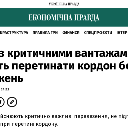
ФРАСТРУКТУРА
ПРАВИЛА ГРИ
ФІНАНСИ
СПЕЦПРОЄКТИ
ІНТЕР
 з критичними вантажа
ь перетинати кордон б
жень
15:53
здійснюють критично важливі перевезення, не під
при перетині кордону.