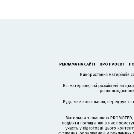
РЕКЛАМА НА САЙТІ
ПРО ПРОЄКТ
ПО
Використання матеріалів с
Всі матеріали, які розміщені на цьо
розповсюдженню в
Будь-яке копіювання, передрук та 
Матеріали з плашкою PROMOTED, 
поділяти погляди, які в них промо
участь у підготовці цього контенту
судження, оприлюднені у рекламних м