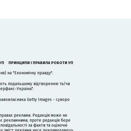
УП
ПРИНЦИПИ І ПРАВИЛА РОБОТИ УП
я) на "Економічну правду".
гають подальшому відтворенню та/чи
терфакс-Україна".
равовласника Getty Images - суворо
равах реклами. Редакція може не
 є рекламними, проте редакція бере
дповідальності за факти та оціночні
за зміст реклами несе рекламодавець.