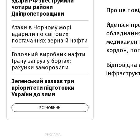
Удари РФ знеструмили
чотири райони
Про це пов
Дніпропетровщини
Йдеться про
Атаки в Чорному морі
обладнання 
вдарили по світових
постачаннях зерна й нафти
медикаменті
кордон, по
Головний виробник нафти
Ірану загруз у боргах:
Відповідна 
рахунки заморозили
інфраструк
Зеленський назвав три
пріоритети підготовки
України до зими
ВСІ НОВИНИ
РЕКЛАМА: