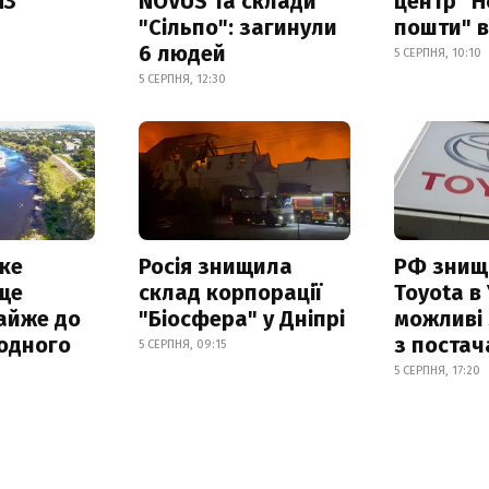
ПЗ
NOVUS та склади
центр "Н
"Сільпо": загинули
пошти" в
6 людей
5 СЕРПНЯ, 10:10
5 СЕРПНЯ, 12:30
ке
Росія знищила
РФ знищ
ще
склад корпорації
Toyota в 
айже до
"Біосфера" у Дніпрі
можливі
родного
з поста
5 СЕРПНЯ, 09:15
5 СЕРПНЯ, 17:20