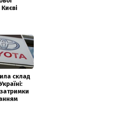
ової
 Києві
ила склад
Україні:
 затримки
чанням