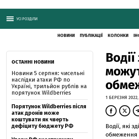
УСІ РОЗДІЛИ
НОВИНИ
ПУБЛІКАЦІЇ
КОЛОНКИ
ІН
Водії
ОСТАННІ НОВИНИ
можут
Новини 5 серпня: чисельні
наслідки атаки РФ по
обме
Україні, трильйон рублів на
порятунок Wildberries
1 БЕРЕЗНЯ 2022, 
Порятунок Wildberries після
атак дронів може
коштувати як чверть
дефіциту бюджету РФ
Водії, які 
обмеження 