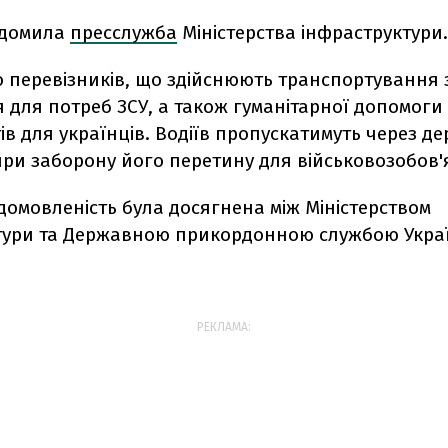
ідомила
пресслужба
Міністерства інфраструктури.
 перевізників, що здійснюють транспортування з
для потреб ЗСУ, а також гуманітарної допомоги 
в для українців. Водіїв пропускатимуть через д
при заборону його перетину для військовозобов
домовленість була досягнена між Міністерством
тури та Державною прикордонною службою Укра
РЕКЛАМА: