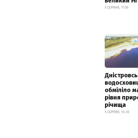
великий Н
5 СЕРПНЯ, 17:55
Дністровсь
водосхови
обміліло м
рівня при
річища
5 СЕРПНЯ, 13:20