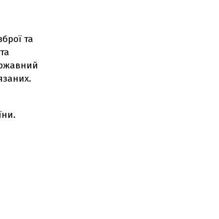
брої та
та
ержавний
'язаних.
їни.