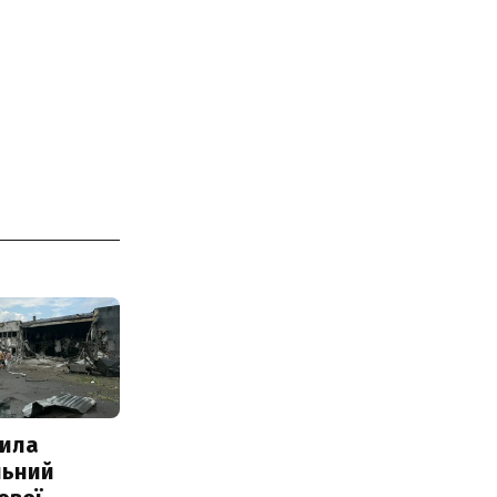
ила
льний