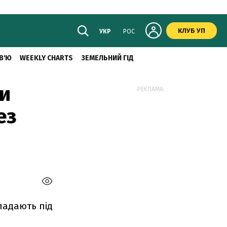
КЛУБ УП
УКР
РОС
В'Ю
WEEKLY CHARTS
ЗЕМЕЛЬНИЙ ГІД
ми
РЕКЛАМА:
ез
падають під