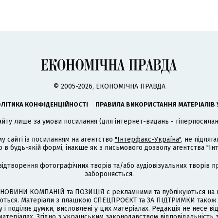
© 2005-2026, ЕКОНОМІЧНА ПРАВДА
ЛІТИКА КОНФІДЕНЦІЙНОСТІ
ПРАВИЛА ВИКОРИСТАННЯ МАТЕРІАЛІВ 
айту лише за умови посилання (для інтернет-видань - гіперпосиланн
му сайті із посиланням на агентство
"Інтерфакс-Україна"
, не підля
 будь-якій формі, інакше як з письмового дозволу агентства "Ін
відтворення фотографічних творів та/або аудіовізуальних творів п
забороняється.
НОВИНИ КОМПАНІЙ та ПОЗИЦІЯ є рекламними та публікуються на п
туються. Матеріали з плашкою СПЕЦПРОЄКТ та ЗА ПІДТРИМКИ також
 і поділяє думки, висловлені у цих матеріалах. Редакція не несе ві
атеріалах. Згідно з українським законодавством відповідальність 