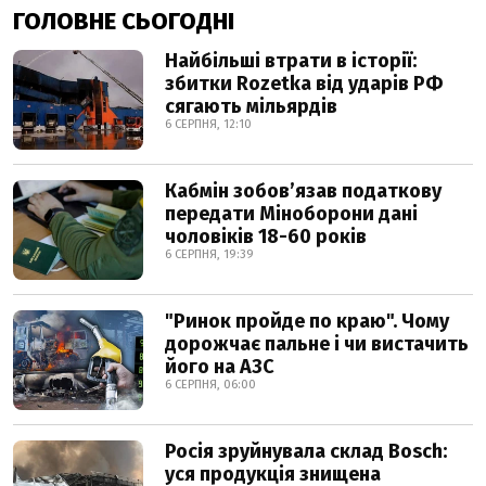
ГОЛОВНЕ СЬОГОДНІ
Найбільші втрати в історії:
збитки Rozetka від ударів РФ
сягають мільярдів
6 СЕРПНЯ, 12:10
Кабмін зобовʼязав податкову
передати Міноборони дані
чоловіків 18-60 років
6 СЕРПНЯ, 19:39
"Ринок пройде по краю". Чому
дорожчає пальне і чи вистачить
його на АЗС
6 СЕРПНЯ, 06:00
Росія зруйнувала склад Bosch:
уся продукція знищена