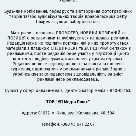
Україна".
Будь-яке копіювання, передрук та відтворення фотографічних
творів та/або аудіовізуальних творів правовласника Getty
Images - суворо забороняється.
Матеріали з плашкою PROMOTED, НОВИНИ КОМПАНІЙ та
ПОЗИЦІЯ є рекламними та публікуються на правах реклами.
Редакція може не поділяти погляди, які в них промотуються.
Матеріали з плашкою СПЕЦПРОЄКТ та ЗА ПІДТРИМКИ також є
рекламними, проте редакція бере участь у підготовці цього
контенту і поділяє думки, висловлені у цих матеріалах.
Редакція не несе відповідальності за факти та оціночні
судження, оприлюднені у рекламних матеріалах. Згідно з
українським законодавством відповідальність за зміст
реклами несе рекламодавець.
Cубєкт у сфері онлайн-медіа; ідентифікатор медіа - R40-02163.
ТОВ "УП Медіа Плюс"
Адреса: 01032, м. Київ, вул. Жилянська, 48, 50А
Телефон: +380 95 641 22 07