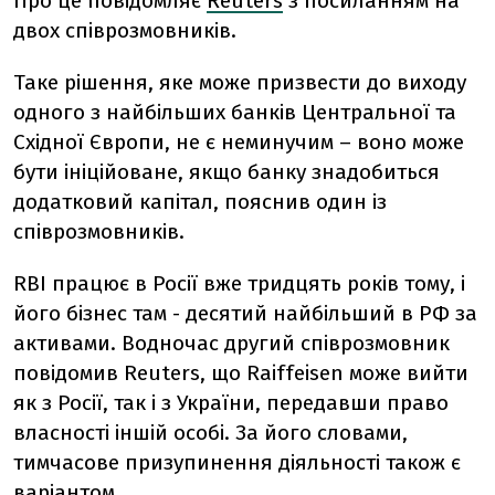
Про це повідомляє
Reuters
з посиланням на
двох співрозмовників.
Таке рішення, яке може призвести до виходу
одного з найбільших банків Центральної та
Східної Європи, не є неминучим – воно може
бути ініційоване, якщо банку знадобиться
додатковий капітал, пояснив один із
співрозмовників.
RBI працює в Росії вже тридцять років тому, і
його бізнес там - десятий найбільший в РФ за
активами. Водночас другий співрозмовник
повідомив Reuters, що Raiffeisen може вийти
як з Росії, так і з України, передавши право
власності іншій особі. За його словами,
тимчасове призупинення діяльності також є
варіантом.