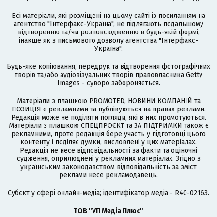
Всі матеріали, які розміщені на цьому сайті із посиланням на
агентство
"Інтерфакс-Україна"
, не підлягають подальшому
відтворенню та/чи розповсюдженню в будь-якій формі,
інакше як з письмового дозволу агентства "Інтерфакс-
Україна".
Будь-яке копіювання, передрук та відтворення фотографічних
творів та/або аудіовізуальних творів правовласника Getty
Images - суворо забороняється.
Матеріали з плашкою PROMOTED, НОВИНИ КОМПАНІЙ та
ПОЗИЦІЯ є рекламними та публікуються на правах реклами.
Редакція може не поділяти погляди, які в них промотуються.
Матеріали з плашкою СПЕЦПРОЄКТ та ЗА ПІДТРИМКИ також є
рекламними, проте редакція бере участь у підготовці цього
контенту і поділяє думки, висловлені у цих матеріалах.
Редакція не несе відповідальності за факти та оціночні
судження, оприлюднені у рекламних матеріалах. Згідно з
українським законодавством відповідальність за зміст
реклами несе рекламодавець.
Cубєкт у сфері онлайн-медіа; ідентифікатор медіа - R40-02163.
ТОВ "УП Медіа Плюс"