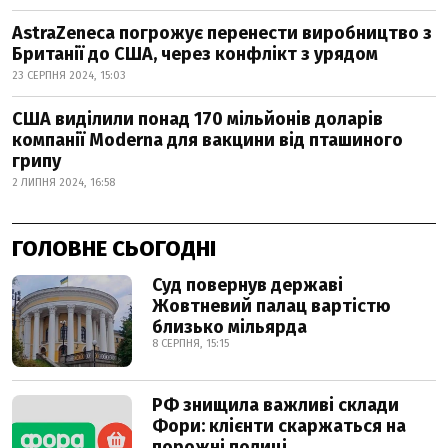
AstraZeneca погрожує перенести виробництво з
Британії до США, через конфлікт з урядом
23 СЕРПНЯ 2024, 15:03
США виділили понад 170 мільйонів доларів
компанії Moderna для вакцини від пташиного
грипу
2 ЛИПНЯ 2024, 16:58
ГОЛОВНЕ СЬОГОДНІ
Суд повернув державі
Жовтневий палац вартістю
близько мільярда
8 СЕРПНЯ, 15:15
РФ знищила важливі склади
Фори: клієнти скаржаться на
порожні полиці