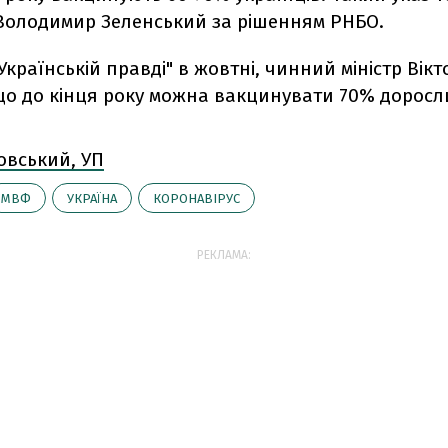
Володимир Зеленський за рішенням РНБО.
"Українській правді" в жовтні, чинний міністр Вік
що до кінця року можна вакцинувати 70% доросл
овський, УП
МВФ
УКРАЇНА
КОРОНАВІРУС
РЕКЛАМА: