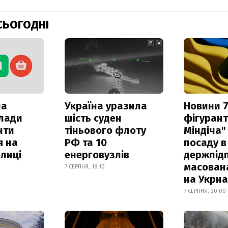
СЬОГОДНІ
ла
Україна уразила
Новини 7
клади
шість суден
фігурант
нти
тіньового флоту
Міндіча"
я на
РФ та 10
посаду в
лиці
енерговузлів
держпідп
масован
7 СЕРПНЯ, 18:10
на Укрн
7 СЕРПНЯ, 20:00