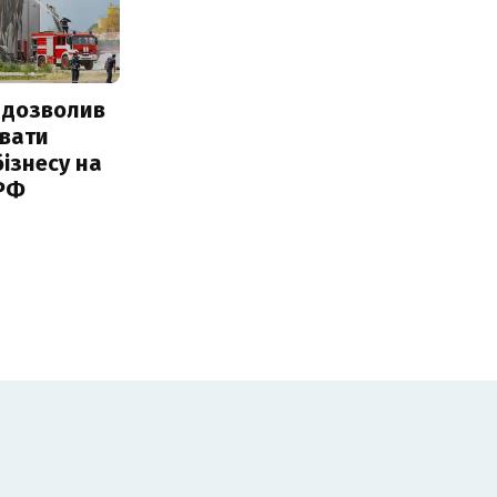
 дозволив
авати
ізнесу на
 РФ