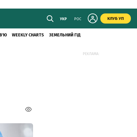
КЛУБ УП
УКР
РОС
В'Ю
WEEKLY CHARTS
ЗЕМЕЛЬНИЙ ГІД
РЕКЛАМА: