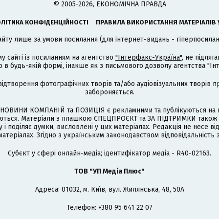
© 2005-2026, ЕКОНОМІЧНА ПРАВДА
ЛІТИКА КОНФІДЕНЦІЙНОСТІ
ПРАВИЛА ВИКОРИСТАННЯ МАТЕРІАЛІВ 
айту лише за умови посилання (для інтернет-видань - гіперпосиланн
му сайті із посиланням на агентство
"Інтерфакс-Україна"
, не підля
 будь-якій формі, інакше як з письмового дозволу агентства "Ін
відтворення фотографічних творів та/або аудіовізуальних творів п
забороняється.
НОВИНИ КОМПАНІЙ та ПОЗИЦІЯ є рекламними та публікуються на п
туються. Матеріали з плашкою СПЕЦПРОЄКТ та ЗА ПІДТРИМКИ також
 і поділяє думки, висловлені у цих матеріалах. Редакція не несе ві
атеріалах. Згідно з українським законодавством відповідальність 
Cубєкт у сфері онлайн-медіа; ідентифікатор медіа - R40-02163.
ТОВ "УП Медіа Плюс"
Адреса: 01032, м. Київ, вул. Жилянська, 48, 50А
Телефон: +380 95 641 22 07