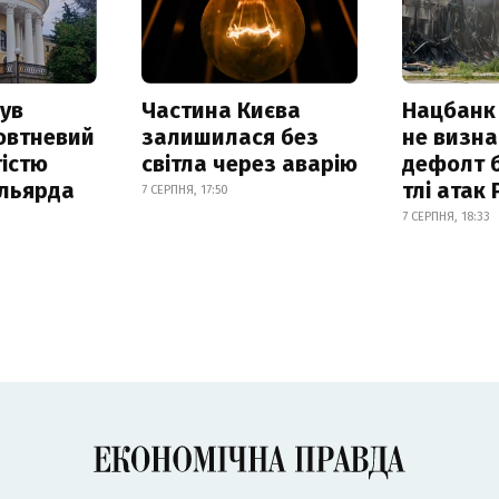
ув
Частина Києва
Нацбанк
овтневий
залишилася без
не визн
істю
світла через аварію
дефолт б
ільярда
тлі атак
7 СЕРПНЯ, 17:50
7 СЕРПНЯ, 18:33