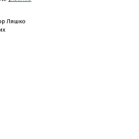
тор Ляшко
их