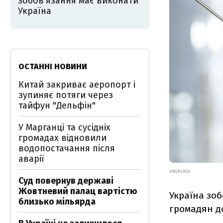
зобов’язання має виконати
Україна
ОСТАННІ НОВИНИ
Китай закриває аеропорт і
зупиняє потяги через
тайфун "Дельфін"
У Марганці та сусідніх
громадах відновили
водопостачання після
аварії
UNSPLASH
Суд повернув державі
Жовтневий палац вартістю
Україна зоб
близько мільярда
громадян до