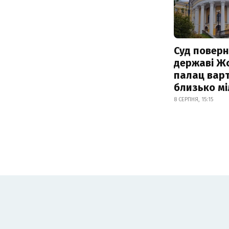
Суд поверн
державі Ж
палац варт
близько м
8 СЕРПНЯ, 15:15