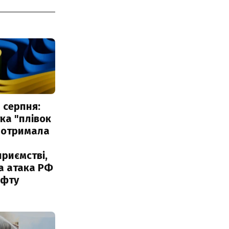
 серпня:
ка "плівок
 отримала
риємстві,
а атака РФ
афту