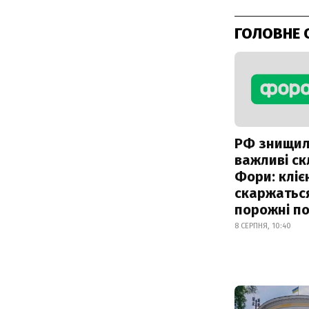
ГОЛОВНЕ 
РФ знищи
важливі с
Фори: кліє
скаржатьс
порожні по
8 СЕРПНЯ, 10:40