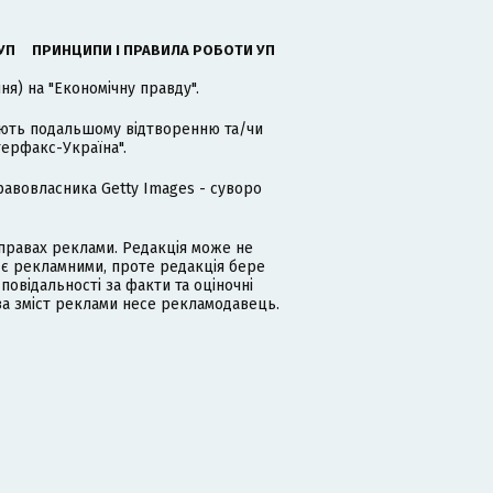
УП
ПРИНЦИПИ І ПРАВИЛА РОБОТИ УП
я) на "Економічну правду".
гають подальшому відтворенню та/чи
терфакс-Україна".
равовласника Getty Images - суворо
равах реклами. Редакція може не
 є рекламними, проте редакція бере
дповідальності за факти та оціночні
за зміст реклами несе рекламодавець.