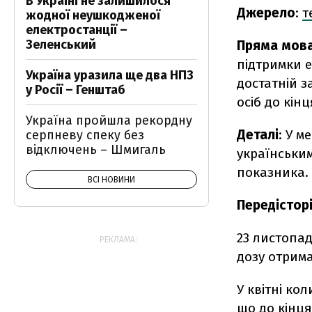
В Україні не залишилося
Джерело
:
т
жодної неушкодженої
електростанції –
Зеленський
Пряма мов
підтримки е
Україна уразила ще два НПЗ
достатній з
у Росії – Генштаб
осіб до кінц
Україна пройшла рекордну
Деталі
: У м
серпневу спеку без
відключень – Шмигаль
українським
показника.
ВСІ НОВИНИ
Передісторі
23 листопа
РЕКЛАМА:
дозу отрима
У квітні ко
що до кінця