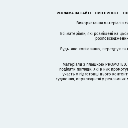
РЕКЛАМА НА САЙТІ
ПРО ПРОЄКТ
ПО
Використання матеріалів с
Всі матеріали, які розміщені на цьо
розповсюдженню в
Будь-яке копіювання, передрук та 
Матеріали з плашкою PROMOTED, 
поділяти погляди, які в них промо
участь у підготовці цього контенту
судження, оприлюднені у рекламних м