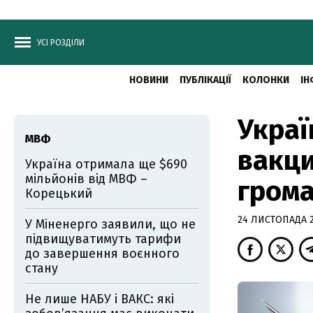
УСІ РОЗДІЛИ
НОВИНИ
ПУБЛІКАЦІЇ
КОЛОНКИ
ІН
Украї
МВФ
вакци
Україна отримала ще $690
мільйонів від МВФ –
грома
Корецький
24 ЛИСТОПАДА 2
У Міненерго заявили, що не
підвищуватимуть тарифи
до завершення воєнного
стану
Не лише НАБУ і ВАКС: які