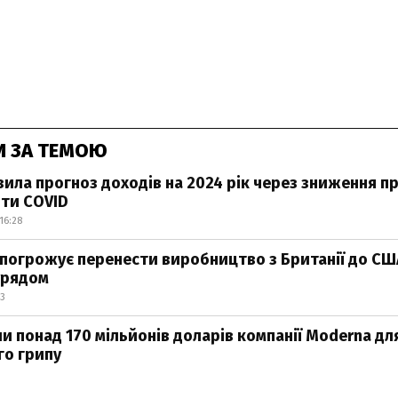
И ЗА ТЕМОЮ
зила прогноз доходів на 2024 рік через зниження п
ти COVID
16:28
 погрожує перенести виробництво з Британії до СШ
урядом
03
и понад 170 мільйонів доларів компанії Moderna дл
го грипу