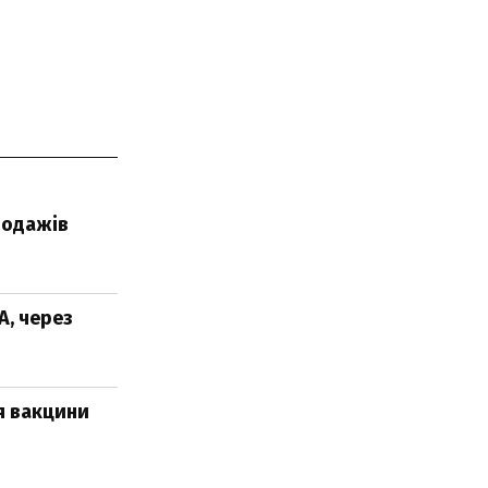
родажів
А, через
я вакцини