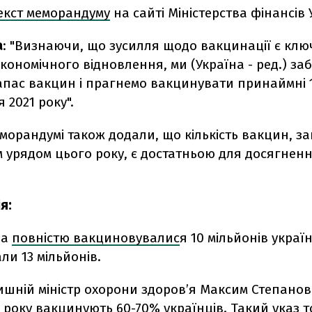
екст меморандуму
на сайті Міністерства фінансів
а
: "Визнаючи, що зусилля щодо вакцинації є кл
кономічного відновлення, ми (Україна - ред.) з
апас вакцин і прагнемо вакцинувати принаймні 1
я 2021 року".
еморандумі також додали, що кількість вакцин, з
 урядом цього року, є достатньою для досягненн
я:
да
повністю вакциновувалис
я 10 мільйонів украї
ли 13 мільйонів.
лишній міністр охорони здоров’я Максим Степано
 року вакцинують 60-70% українців. Такий указ т