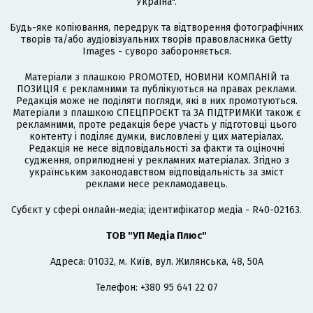
Україна".
Будь-яке копіювання, передрук та відтворення фотографічних
творів та/або аудіовізуальних творів правовласника Getty
Images - суворо забороняється.
Матеріали з плашкою PROMOTED, НОВИНИ КОМПАНІЙ та
ПОЗИЦІЯ є рекламними та публікуються на правах реклами.
Редакція може не поділяти погляди, які в них промотуються.
Матеріали з плашкою СПЕЦПРОЄКТ та ЗА ПІДТРИМКИ також є
рекламними, проте редакція бере участь у підготовці цього
контенту і поділяє думки, висловлені у цих матеріалах.
Редакція не несе відповідальності за факти та оціночні
судження, оприлюднені у рекламних матеріалах. Згідно з
українським законодавством відповідальність за зміст
реклами несе рекламодавець.
Cубєкт у сфері онлайн-медіа; ідентифікатор медіа - R40-02163.
ТОВ "УП Медіа Плюс"
Адреса: 01032, м. Київ, вул. Жилянська, 48, 50А
Телефон: +380 95 641 22 07