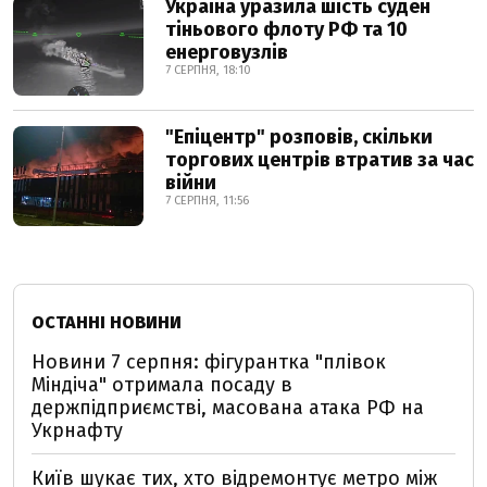
Україна уразила шість суден
тіньового флоту РФ та 10
енерговузлів
7 СЕРПНЯ, 18:10
"Епіцентр" розповів, скільки
торгових центрів втратив за час
війни
7 СЕРПНЯ, 11:56
ОСТАННІ НОВИНИ
Новини 7 серпня: фігурантка "плівок
Міндіча" отримала посаду в
держпідприємстві, масована атака РФ на
Укрнафту
Київ шукає тих, хто відремонтує метро між