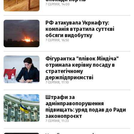
7 СЕРПНЯ, 14:00
РФ атакувала Укрнафту:
компанія втратила суттєві
обсяги видобутку
7 СЕРПНЯ, 16:50
Фігурантка "плівок Міндіча"
отримала керівну посаду в
стратегічному
держпідприємстві
7 СЕРПНЯ, 17:10
Штрафи за
адмінправопорушення
підвищать: уряд подав до Ради
законопроєкт
7 СЕРПНЯ, 11:23