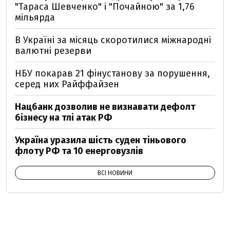
"Тараса Шевченко" і "Почайною" за 1,76
мільярда
В Україні за місяць скоротилися міжнародні
валютні резерви
НБУ покарав 21 фінустанову за порушення,
серед них Райффайзен
Нацбанк дозволив не визнавати дефолт
бізнесу на тлі атак РФ
Україна уразила шість суден тіньового
флоту РФ та 10 енерговузлів
ВСІ НОВИНИ