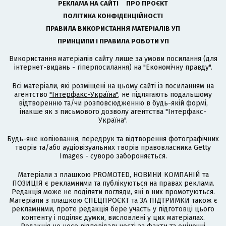
РЕКЛАМА НА САЙТІ
ПРО ПРОЄКТ
ПОЛІТИКА КОНФІДЕНЦІЙНОСТІ
ПРАВИЛА ВИКОРИСТАННЯ МАТЕРІАЛІВ УП
ПРИНЦИПИ І ПРАВИЛА РОБОТИ УП
Використання матеріалів сайту лише за умови посилання (для
інтернет-видань - гіперпосилання) на "Економічну правду".
Всі матеріали, які розміщені на цьому сайті із посиланням на
агентство
"Інтерфакс-Україна"
, не підлягають подальшому
відтворенню та/чи розповсюдженню в будь-якій формі,
інакше як з письмового дозволу агентства "Інтерфакс-
Україна".
Будь-яке копіювання, передрук та відтворення фотографічних
творів та/або аудіовізуальних творів правовласника Getty
Images - суворо забороняється.
Матеріали з плашкою PROMOTED, НОВИНИ КОМПАНІЙ та
ПОЗИЦІЯ є рекламними та публікуються на правах реклами.
Редакція може не поділяти погляди, які в них промотуються.
Матеріали з плашкою СПЕЦПРОЄКТ та ЗА ПІДТРИМКИ також є
рекламними, проте редакція бере участь у підготовці цього
контенту і поділяє думки, висловлені у цих матеріалах.