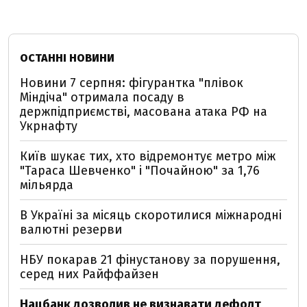
ОСТАННІ НОВИНИ
Новини 7 серпня: фігурантка "плівок
Міндіча" отримала посаду в
держпідприємстві, масована атака РФ на
Укрнафту
Київ шукає тих, хто відремонтує метро між
"Тараса Шевченко" і "Почайною" за 1,76
мільярда
В Україні за місяць скоротилися міжнародні
валютні резерви
НБУ покарав 21 фінустанову за порушення,
серед них Райффайзен
Нацбанк дозволив не визнавати дефолт