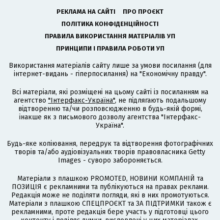
РЕКЛАМА НА САЙТІ
ПРО ПРОЄКТ
ПОЛІТИКА КОНФІДЕНЦІЙНОСТІ
ПРАВИЛА ВИКОРИСТАННЯ МАТЕРІАЛІВ УП
ПРИНЦИПИ І ПРАВИЛА РОБОТИ УП
Використання матеріалів сайту лише за умови посилання (для
інтернет-видань - гіперпосилання) на "Економічну правду".
Всі матеріали, які розміщені на цьому сайті із посиланням на
агентство
"Інтерфакс-Україна"
, не підлягають подальшому
відтворенню та/чи розповсюдженню в будь-якій формі,
інакше як з письмового дозволу агентства "Інтерфакс-
Україна".
Будь-яке копіювання, передрук та відтворення фотографічних
творів та/або аудіовізуальних творів правовласника Getty
Images - суворо забороняється.
Матеріали з плашкою PROMOTED, НОВИНИ КОМПАНІЙ та
ПОЗИЦІЯ є рекламними та публікуються на правах реклами.
Редакція може не поділяти погляди, які в них промотуються.
Матеріали з плашкою СПЕЦПРОЄКТ та ЗА ПІДТРИМКИ також є
рекламними, проте редакція бере участь у підготовці цього