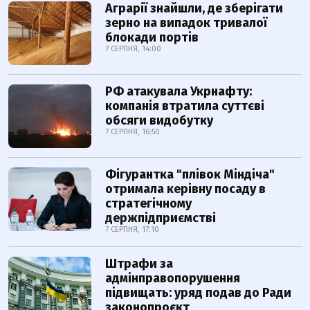
Аграрії знайшли, де зберігати
зерно на випадок тривалої
блокади портів
7 СЕРПНЯ, 14:00
РФ атакувала Укрнафту:
компанія втратила суттєві
обсяги видобутку
7 СЕРПНЯ, 16:50
Фігурантка "плівок Міндіча"
отримала керівну посаду в
стратегічному
держпідприємстві
7 СЕРПНЯ, 17:10
Штрафи за
адмінправопорушення
підвищать: уряд подав до Ради
законопроєкт