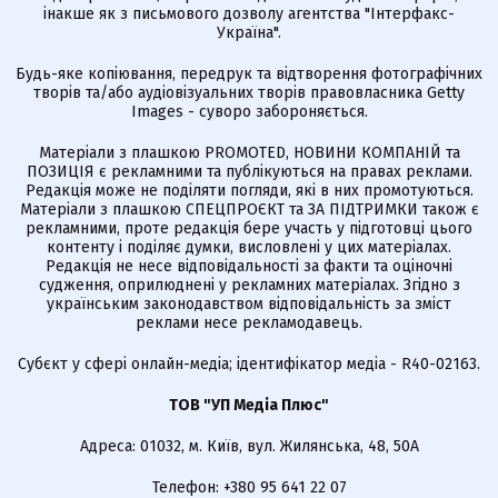
інакше як з письмового дозволу агентства "Інтерфакс-
Україна".
Будь-яке копіювання, передрук та відтворення фотографічних
творів та/або аудіовізуальних творів правовласника Getty
Images - суворо забороняється.
Матеріали з плашкою PROMOTED, НОВИНИ КОМПАНІЙ та
ПОЗИЦІЯ є рекламними та публікуються на правах реклами.
Редакція може не поділяти погляди, які в них промотуються.
Матеріали з плашкою СПЕЦПРОЄКТ та ЗА ПІДТРИМКИ також є
рекламними, проте редакція бере участь у підготовці цього
контенту і поділяє думки, висловлені у цих матеріалах.
Редакція не несе відповідальності за факти та оціночні
судження, оприлюднені у рекламних матеріалах. Згідно з
українським законодавством відповідальність за зміст
реклами несе рекламодавець.
Cубєкт у сфері онлайн-медіа; ідентифікатор медіа - R40-02163.
ТОВ "УП Медіа Плюс"
Адреса: 01032, м. Київ, вул. Жилянська, 48, 50А
Телефон: +380 95 641 22 07