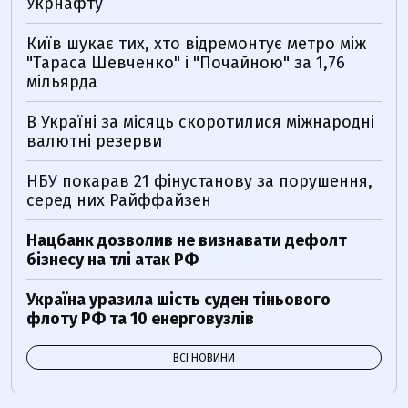
Укрнафту
Київ шукає тих, хто відремонтує метро між
"Тараса Шевченко" і "Почайною" за 1,76
мільярда
В Україні за місяць скоротилися міжнародні
валютні резерви
НБУ покарав 21 фінустанову за порушення,
серед них Райффайзен
Нацбанк дозволив не визнавати дефолт
бізнесу на тлі атак РФ
Україна уразила шість суден тіньового
флоту РФ та 10 енерговузлів
ВСІ НОВИНИ