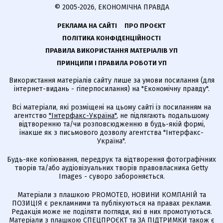
© 2005-2026, ЕКОНОМІЧНА ПРАВДА
РЕКЛАМА НА САЙТІ
ПРО ПРОЄКТ
ПОЛІТИКА КОНФІДЕНЦІЙНОСТІ
ПРАВИЛА ВИКОРИСТАННЯ МАТЕРІАЛІВ УП
ПРИНЦИПИ І ПРАВИЛА РОБОТИ УП
Використання матеріалів сайту лише за умови посилання (для
інтернет-видань - гіперпосилання) на "Економічну правду".
Всі матеріали, які розміщені на цьому сайті із посиланням на
агентство
"Інтерфакс-Україна"
, не підлягають подальшому
відтворенню та/чи розповсюдженню в будь-якій формі,
інакше як з письмового дозволу агентства "Інтерфакс-
Україна".
Будь-яке копіювання, передрук та відтворення фотографічних
творів та/або аудіовізуальних творів правовласника Getty
Images - суворо забороняється.
Матеріали з плашкою PROMOTED, НОВИНИ КОМПАНІЙ та
ПОЗИЦІЯ є рекламними та публікуються на правах реклами.
Редакція може не поділяти погляди, які в них промотуються.
Матеріали з плашкою СПЕЦПРОЄКТ та ЗА ПІДТРИМКИ також є