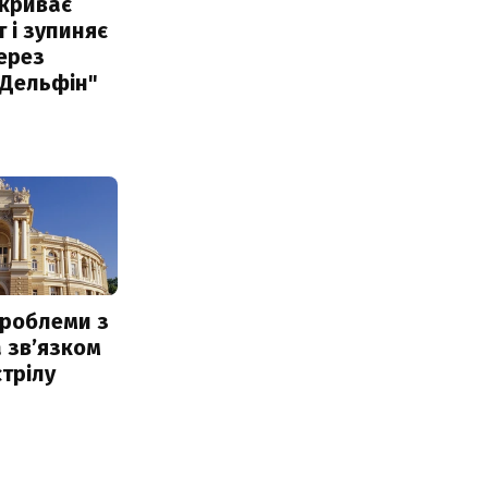
акриває
 і зупиняє
ерез
"Дельфін"
проблеми з
 звʼязком
стрілу