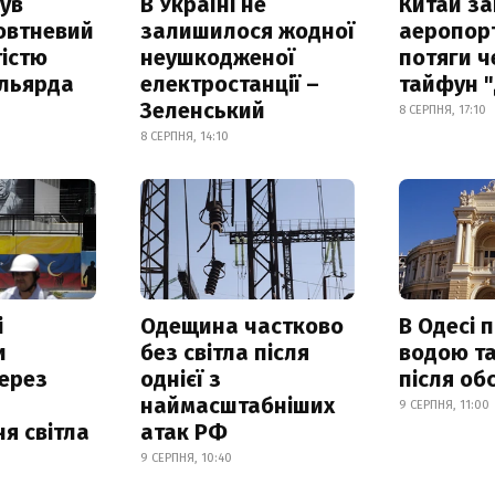
ув
В Україні не
Китай з
овтневий
залишилося жодної
аеропорт
істю
неушкодженої
потяги ч
ільярда
електростанції –
тайфун 
Зеленський
8 СЕРПНЯ, 17:10
8 СЕРПНЯ, 14:10
і
Одещина частково
В Одесі 
и
без світла після
водою та
ерез
однієї з
після об
наймасштабніших
9 СЕРПНЯ, 11:00
я світла
атак РФ
9 СЕРПНЯ, 10:40