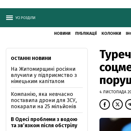
УСІ РОЗДІЛИ
НОВИНИ
ПУБЛІКАЦІЇ
КОЛОНКИ
ІН
Туре
ОСТАННІ НОВИНИ
соцме
На Житомирщині росіяни
влучили у підприємство з
поруш
німецьким капіталом
4 ЛИСТОПАДА 20
Компанію, яка невчасно
поставила дрони для ЗСУ,
покарали на 25 мільйонів
В Одесі проблеми з водою
та звʼязком після обстрілу