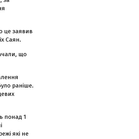
ня
ро це заявив
іх Саян.
ачали, що
алення
було раніше.
цевих
ь понад 1
і
ежі які не