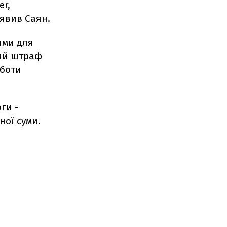
er,
заявив Саян.
ями для
вий штраф
оботи
ги -
ної суми.