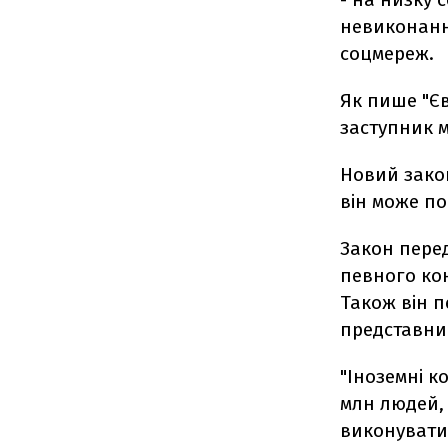
невиконанн
соцмереж.
Як пише "Є
заступник м
Новий закон
він може по
Закон пере
певного кон
Також він 
представник
"Іноземні к
млн людей, 
виконувати.