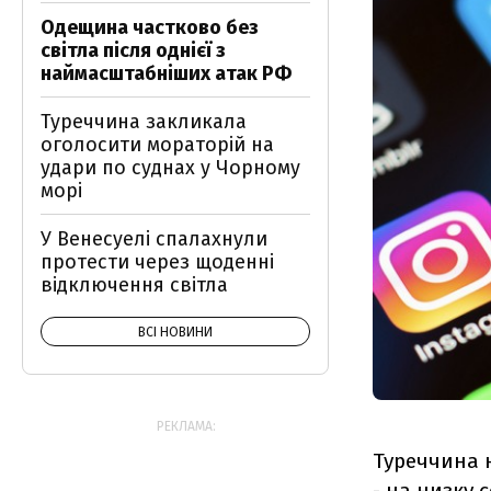
Одещина частково без
світла після однієї з
наймасштабніших атак РФ
Туреччина закликала
оголосити мораторій на
удари по суднах у Чорному
морі
У Венесуелі спалахнули
протести через щоденні
відключення світла
ВСІ НОВИНИ
РЕКЛАМА:
Туреччина н
- на низку 