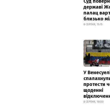
Суд поверн
державі Ж
палац варт
близько м
8 СЕРПНЯ, 15:15
У Венесуел
спалахнул
протести ч
щоденні
відключенн
8 СЕРПНЯ, 18:00