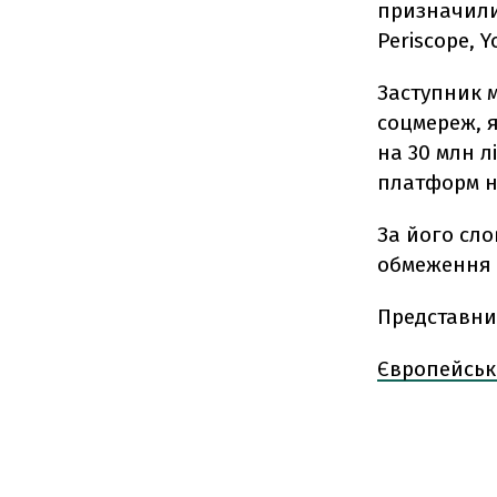
призначили 
Periscope, 
Заступник м
соцмереж, 
на 30 млн л
платформ на
За його сло
обмеження з
Представни
Європейськ