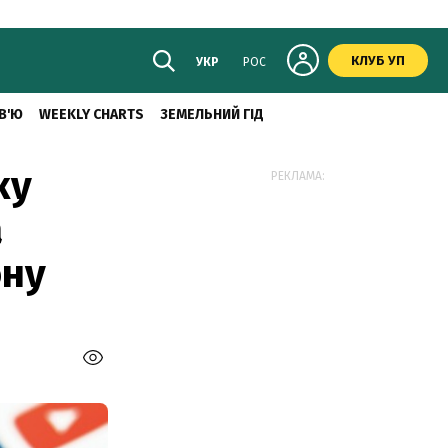
КЛУБ УП
УКР
РОС
В'Ю
WEEKLY CHARTS
ЗЕМЕЛЬНИЙ ГІД
ку
РЕКЛАМА:
а
ону