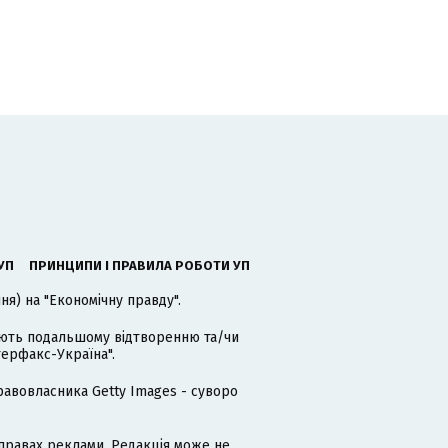
УП
ПРИНЦИПИ І ПРАВИЛА РОБОТИ УП
я) на "Економічну правду".
гають подальшому відтворенню та/чи
терфакс-Україна".
равовласника Getty Images - суворо
равах реклами. Редакція може не