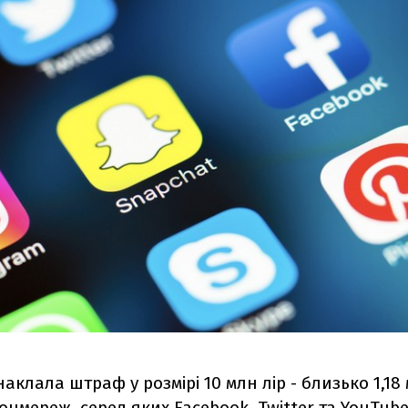
аклала штраф у розмірі 10 млн лір - близько 1,18
соцмереж, серед яких Facebook, Twitter та YouTube