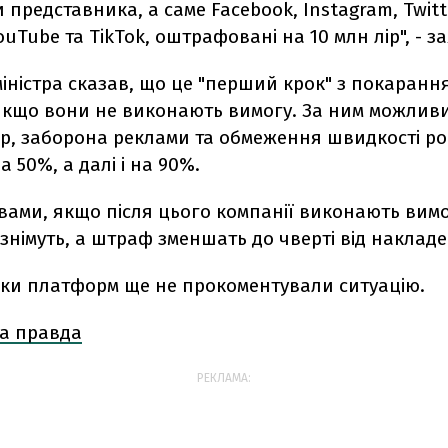
представника, а саме Facebook, Instagram, Twitt
YouTube та TikTok, оштрафовані на 10 млн лір", - 
іністра сказав, що це "перший крок" з покаранн
якщо вони не виконають вимогу. За ним можли
ір, заборона реклами та обмеження швидкості р
 50%, а далі і на 90%.
вами, якщо після цього компанії виконають вимо
німуть, а штраф зменшать до чверті від накладе
ки платформ ще не прокоментували ситуацію.
а правда
РЕКЛАМА: