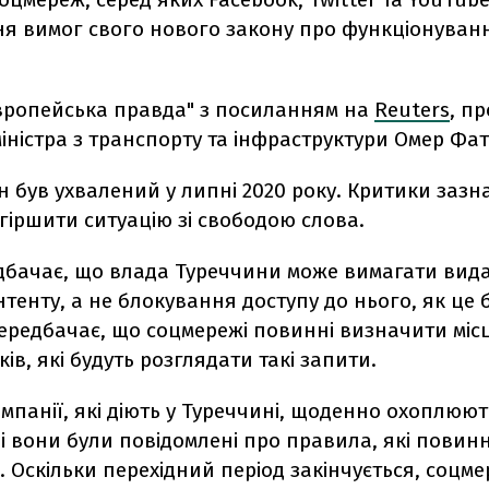
я вимог свого нового закону про функціонуван
вропейська правда" з посиланням на
Reuters
, п
іністра з транспорту та інфраструктури Омер Фат
 був ухвалений у липні 2020 року. Критики зазн
гіршити ситуацію зі свободою слова.
дбачає, що влада Туреччини може вимагати вид
тенту, а не блокування доступу до нього, як це 
передбачає, що соцмережі повинні визначити міс
ів, які будуть розглядати такі запити.
омпанії, які діють у Туреччині, щоденно охоплюют
і вони були повідомлені про правила, які повинн
 Оскільки перехідний період закінчується, соцмер