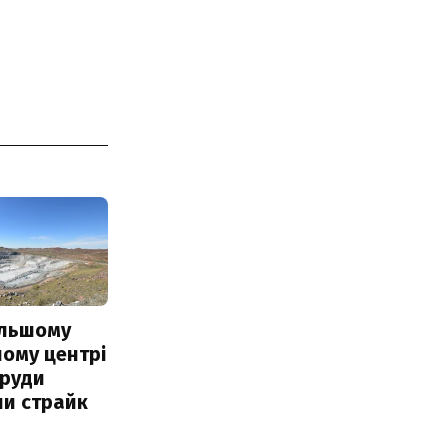
ільшому
ому центрі
 руди
ли страйк