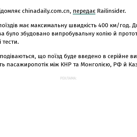
домляє chinadaily.com.cn,
передає
Railinsider.
оїздів має максимальну швидкість 400 км/год. Д
а було збудовано випробувальну колію й прото
 тести.
сподіваються, що поїзд буде введено в серійне в
ь пасажиропотік між КНР та Монголією, РФ й Ка
РЕКЛАМА: