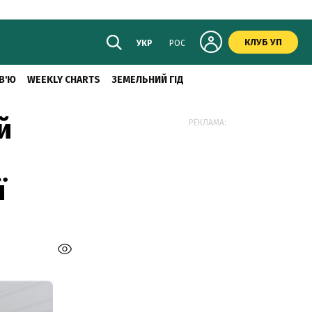
КЛУБ УП
УКР
РОС
В'Ю
WEEKLY CHARTS
ЗЕМЕЛЬНИЙ ГІД
й
РЕКЛАМА:
ї