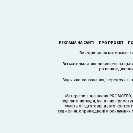
РЕКЛАМА НА САЙТІ
ПРО ПРОЄКТ
ПО
Використання матеріалів с
Всі матеріали, які розміщені на цьо
розповсюдженню в
Будь-яке копіювання, передрук та 
Матеріали з плашкою PROMOTED, 
поділяти погляди, які в них промо
участь у підготовці цього контенту
судження, оприлюднені у рекламних м