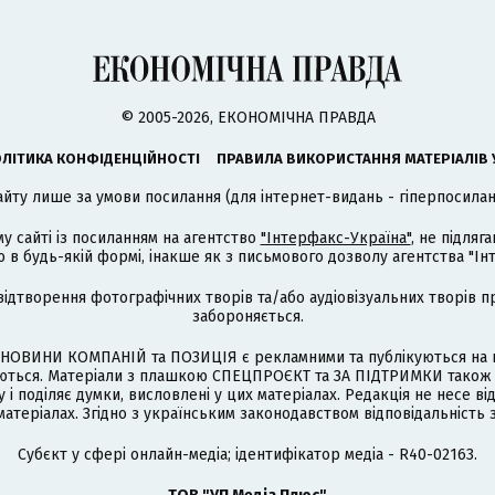
© 2005-2026, ЕКОНОМІЧНА ПРАВДА
ЛІТИКА КОНФІДЕНЦІЙНОСТІ
ПРАВИЛА ВИКОРИСТАННЯ МАТЕРІАЛІВ 
айту лише за умови посилання (для інтернет-видань - гіперпосиланн
му сайті із посиланням на агентство
"Інтерфакс-Україна"
, не підля
 будь-якій формі, інакше як з письмового дозволу агентства "Ін
відтворення фотографічних творів та/або аудіовізуальних творів п
забороняється.
НОВИНИ КОМПАНІЙ та ПОЗИЦІЯ є рекламними та публікуються на п
туються. Матеріали з плашкою СПЕЦПРОЄКТ та ЗА ПІДТРИМКИ також
 і поділяє думки, висловлені у цих матеріалах. Редакція не несе ві
атеріалах. Згідно з українським законодавством відповідальність 
Cубєкт у сфері онлайн-медіа; ідентифікатор медіа - R40-02163.