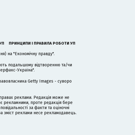
УП
ПРИНЦИПИ І ПРАВИЛА РОБОТИ УП
я) на "Економічну правду".
гають подальшому відтворенню та/чи
терфакс-Україна".
равовласника Getty Images - суворо
равах реклами. Редакція може не
 є рекламними, проте редакція бере
дповідальності за факти та оціночні
за зміст реклами несе рекламодавець.