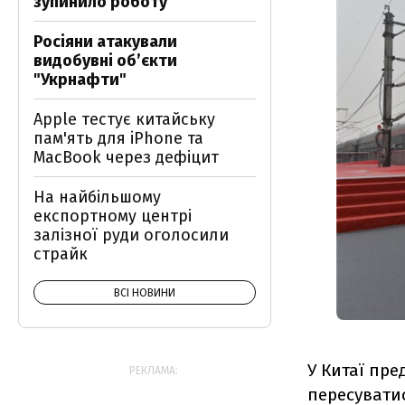
зупинило роботу
Росіяни атакували
видобувні обʼєкти
"Укрнафти"
Apple тестує китайську
пам'ять для iPhone та
MacBook через дефіцит
На найбільшому
експортному центрі
залізної руди оголосили
страйк
ВСІ НОВИНИ
У Китаї пр
РЕКЛАМА:
пересуватис