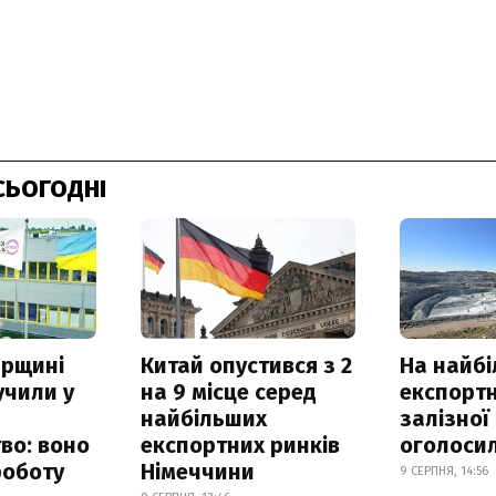
СЬОГОДНІ
рщині
Китай опустився з 2
На найб
учили у
на 9 місце серед
експортн
найбільших
залізної
во: воно
експортних ринків
оголоси
роботу
Німеччини
9 СЕРПНЯ, 14:56