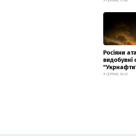
9 СЕРПНЯ, 17:40
Росіяни ат
видобувні 
"Укрнафти
9 СЕРПНЯ, 16:32