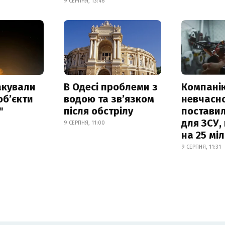
9 СЕРПНЯ, 13:46
акували
В Одесі проблеми з
Компанію
обʼєкти
водою та звʼязком
невчасн
"
після обстрілу
постави
для ЗСУ,
9 СЕРПНЯ, 11:00
на 25 мі
9 СЕРПНЯ, 11:31