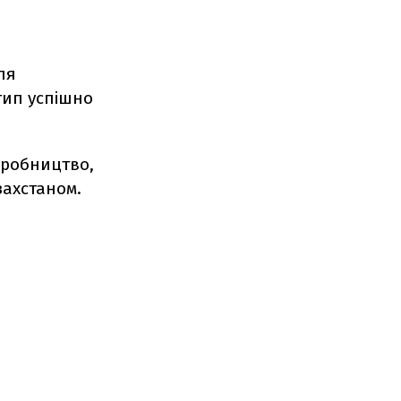
ля
тип успішно
иробництво,
захстаном.