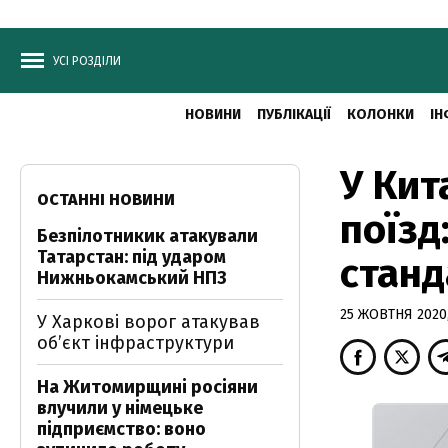
УСІ РОЗДІЛИ
НОВИНИ
ПУБЛІКАЦІЇ
КОЛОНКИ
ІН
У Кит
ОСТАННІ НОВИНИ
поїзд
Безпілотникик атакували
Татарстан: під ударом
станд
Нижньокамський НПЗ
25 ЖОВТНЯ 2020,
У Харкові ворог атакував
обʼєкт інфраструктури
На Житомирщині росіяни
влучили у німецьке
підприємство: воно