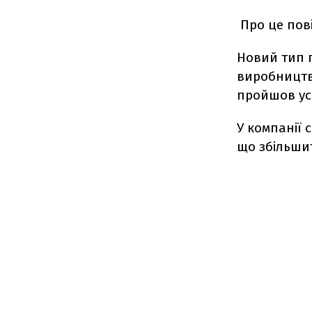
Про це пові
Новий тип п
виробництв
пройшов усі
У компанії 
що збільшит