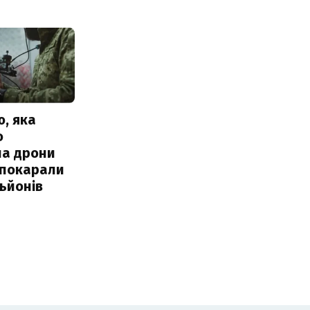
, яка
о
ла дрони
 покарали
льйонів