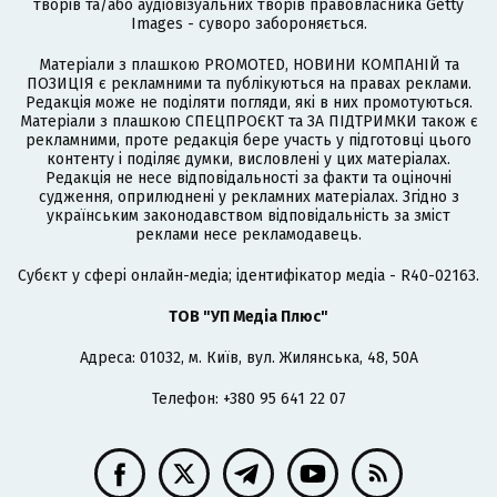
творів та/або аудіовізуальних творів правовласника Getty
Images - суворо забороняється.
Матеріали з плашкою PROMOTED, НОВИНИ КОМПАНІЙ та
ПОЗИЦІЯ є рекламними та публікуються на правах реклами.
Редакція може не поділяти погляди, які в них промотуються.
Матеріали з плашкою СПЕЦПРОЄКТ та ЗА ПІДТРИМКИ також є
рекламними, проте редакція бере участь у підготовці цього
контенту і поділяє думки, висловлені у цих матеріалах.
Редакція не несе відповідальності за факти та оціночні
судження, оприлюднені у рекламних матеріалах. Згідно з
українським законодавством відповідальність за зміст
реклами несе рекламодавець.
Cубєкт у сфері онлайн-медіа; ідентифікатор медіа - R40-02163.
ТОВ "УП Медіа Плюс"
Адреса: 01032, м. Київ, вул. Жилянська, 48, 50А
Телефон: +380 95 641 22 07