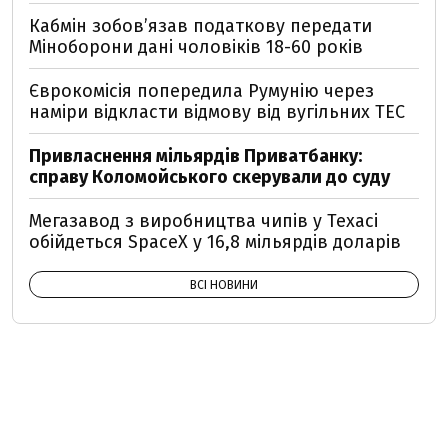
Кабмін зобовʼязав податкову передати
Міноборони дані чоловіків 18-60 років
Єврокомісія попередила Румунію через
наміри відкласти відмову від вугільних ТЕС
Привласнення мільярдів Приватбанку:
справу Коломойського скерували до суду
Мегазавод з виробництва чипів у Техасі
обійдеться SpaceX у 16,8 мільярдів доларів
ВСІ НОВИНИ