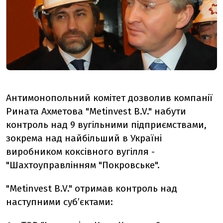
Антимонопольний комітет дозволив компанії
Рината Ахметова "Metinvest B.V." набути
контроль над 9 вугільними підприємствами,
зокрема над н
айбільший в Україні
виробником коксівного вугілля -
"Шахтоуправлінням "Покровське".
"Metinvest B.V." отримав контроль над
наступними суб’єктами: