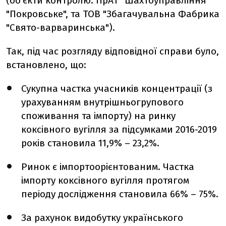
(об’єкти контролю:
ПрАТ "Шахтоуправління
"Покровське",
та
ТОВ "Збагачувальна Фабрика
"Свято-варваринська"
).
Так, під час розгляду відповідної справи було,
встановлено, що:
Сукупна частка учасників концентрації (з
урахуванням внутрішньогрупового
споживання та імпорту) на ринку
коксівного вугілля за підсумками 2016-2019
років становила 11,9% – 23,2%.
Ринок є імпортоорієнтованим. Частка
імпорту коксівного вугілля протягом
періоду дослідження становила 66% – 75%.
За рахунок видобутку українського