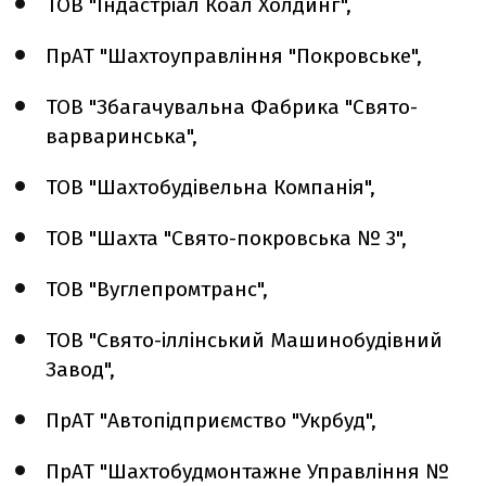
ТОВ "Індастріал Коал Холдинг",
ПрАТ "Шахтоуправління "Покровське",
ТОВ "Збагачувальна Фабрика "Свято-
варваринська",
ТОВ "Шахтобудівельна Компанія",
ТОВ "Шахта "Свято-покровська № 3",
ТОВ "Вуглепромтранс",
ТОВ "Свято-іллінський Машинобудівний
Завод",
ПрАТ "Автопідприємство "Укрбуд",
ПрАТ "Шахтобудмонтажне Управління №