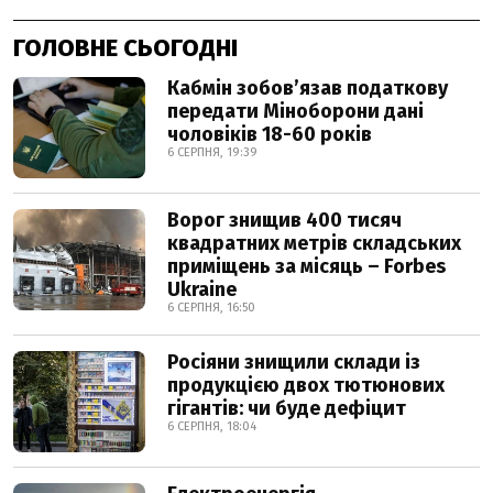
ГОЛОВНЕ СЬОГОДНІ
Кабмін зобовʼязав податкову
передати Міноборони дані
чоловіків 18-60 років
6 СЕРПНЯ, 19:39
Ворог знищив 400 тисяч
квадратних метрів складських
приміщень за місяць – Forbes
Ukraine
6 СЕРПНЯ, 16:50
Росіяни знищили склади із
продукцією двох тютюнових
гігантів: чи буде дефіцит
6 СЕРПНЯ, 18:04