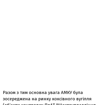
Разом з тим основна увага АМКУ була
зосереджена на ринку коксівного вугілля