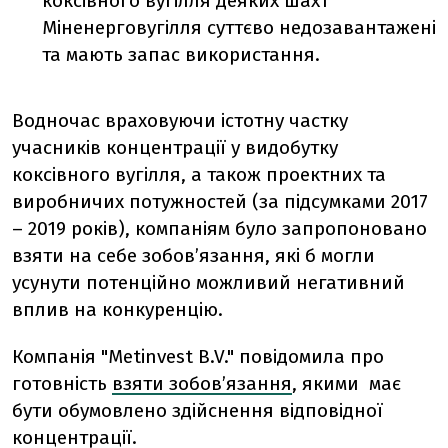
коксівного вугілля деяких шахт
Міненерговугілля суттєво недозавантажені
та мають запас використання.
Водночас враховуючи істотну частку
учасників концентрації у видобутку
коксівного вугілля, а також проектних та
виробничих потужностей (за підсумками 2017
– 2019 років), компаніям було запропоновано
взяти на себе зобов’язання, які б могли
усунути потенційно можливий негативний
вплив на конкуренцію.
Компанія "Metinvest B.V." повідомила про
готовність
взяти зобов’язання
, якими має
бути обумовлено здійснення відповідної
концентрації.