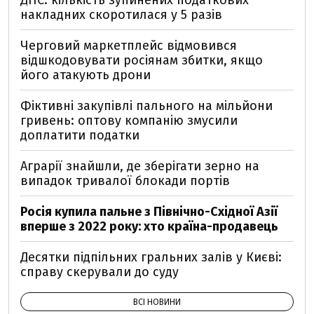
ДПС: кількість зупинених податкових
накладних скоротилася у 5 разів
Черговий маркетплейс відмовився
відшкодовувати росіянам збитки, якщо
його атакують дрони
Фіктивні закупівлі пального на мільйони
гривень: оптову компанію змусили
доплатити податки
Аграрії знайшли, де зберігати зерно на
випадок тривалої блокади портів
Росія купила пальне з Північно-Східної Азії
вперше з 2022 року: хто країна-продавець
Десятки підпільних гральних залів у Києві:
справу скерували до суду
ВСІ НОВИНИ