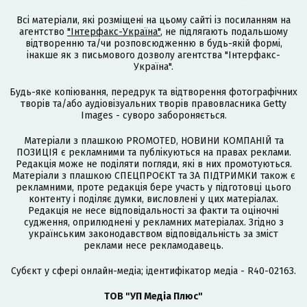
Всі матеріали, які розміщені на цьому сайті із посиланням на
агентство
"Інтерфакс-Україна"
, не підлягають подальшому
відтворенню та/чи розповсюдженню в будь-якій формі,
інакше як з письмового дозволу агентства "Інтерфакс-
Україна".
Будь-яке копіювання, передрук та відтворення фотографічних
творів та/або аудіовізуальних творів правовласника Getty
Images - суворо забороняється.
Матеріали з плашкою PROMOTED, НОВИНИ КОМПАНІЙ та
ПОЗИЦІЯ є рекламними та публікуються на правах реклами.
Редакція може не поділяти погляди, які в них промотуються.
Матеріали з плашкою СПЕЦПРОЄКТ та ЗА ПІДТРИМКИ також є
рекламними, проте редакція бере участь у підготовці цього
контенту і поділяє думки, висловлені у цих матеріалах.
Редакція не несе відповідальності за факти та оціночні
судження, оприлюднені у рекламних матеріалах. Згідно з
українським законодавством відповідальність за зміст
реклами несе рекламодавець.
Cубєкт у сфері онлайн-медіа; ідентифікатор медіа - R40-02163.
ТОВ "УП Медіа Плюс"