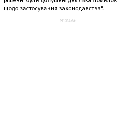
рішенні були допущені декілька помилок
щодо застосування законодавства".
РЕКЛАМА: