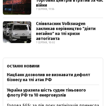
торгових центрів втратив за час
війни
7 СЕРПНЯ, 11:56
Співвласник Volkswagen
закликав керівництво "діяти
негайно" на тлі кризи
автогіганта
7 СЕРПНЯ, 10:02
ОСТАННІ НОВИНИ
Нацбанк дозволив не визнавати дефолт
бізнесу на тлі атак РФ
Україна уразила шість суден тіньового
флоту РФ та 10 енерговузлів
Голова БЕБ: за пів року детінізація принесла