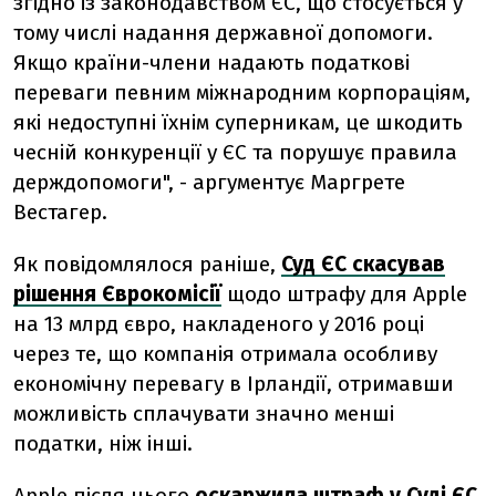
згідно із законодавством ЄС, що стосується у
тому числі надання державної допомоги.
Якщо країни-члени надають податкові
переваги певним міжнародним корпораціям,
які недоступні їхнім суперникам, це шкодить
чесній конкуренції у ЄС та порушує правила
держдопомоги", - аргументує Маргрете
Вестагер.
Як повідомлялося раніше,
Суд ЄС скасував
рішення Єврокомісії
щодо штрафу для Apple
на 13 млрд євро, накладеного у 2016 році
через те, що компанія отримала особливу
економічну перевагу в Ірландії, отримавши
можливість сплачувати значно менші
податки, ніж інші.
Apple після цього
оскаржила штраф у Суді ЄС
,