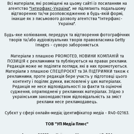
Всі матеріали, які розміщені на цьому сайті із посиланням на
агентство
"Інтерфакс-Україна"
, не підлягають подальшому
відтворенню та/чи розповсюдженню в будь-якій формі,
інакше як з письмового дозволу агентства "Інтерфакс-
Україна".
Будь-яке копіювання, передрук та відтворення фотографічних
творів та/або аудіовізуальних творів правовласника Getty
Images - суворо забороняється.
Матеріали з плашкою PROMOTED, НОВИНИ КОМПАНІЙ та
ПОЗИЦІЯ є рекламними та публікуються на правах реклами.
Редакція може не поділяти погляди, які в них промотуються.
Матеріали з плашкою СПЕЦПРОЄКТ та ЗА ПІДТРИМКИ також є
рекламними, проте редакція бере участь у підготовці цього
контенту і поділяє думки, висловлені у цих матеріалах.
Редакція не несе відповідальності за факти та оціночні
судження, оприлюднені у рекламних матеріалах. Згідно з
українським законодавством відповідальність за зміст
реклами несе рекламодавець.
Cубєкт у сфері онлайн-медіа; ідентифікатор медіа - R40-02163.
ТОВ "УП Медіа Плюс"