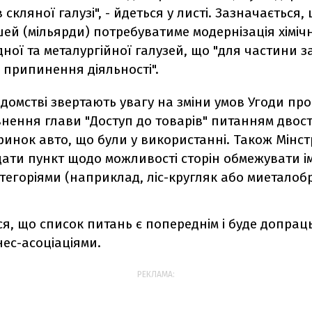
 скляної галузі", - йдеться у листі. Зазначається
ей (мільярди) потребуватиме модернізація хімічн
ної та металургійної галузей, що "для частини з
 припинення діяльності".
ідомстві звертають увагу на зміни умов Угоди про
нення глави "Доступ до товарів" питанням двос
ринок авто, що були у використанні. Також Мінс
ати пункт щодо можливості сторін обмежувати і
егоріями (наприклад, ліс-кругляк або миеталобр
я, що список питань є попереднім і буде допра
знес-асоціаціями.
РЕКЛАМА: