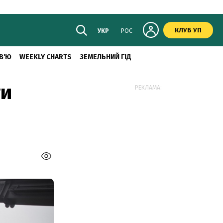
КЛУБ УП
УКР
РОС
В'Ю
WEEKLY CHARTS
ЗЕМЕЛЬНИЙ ГІД
ти
РЕКЛАМА: