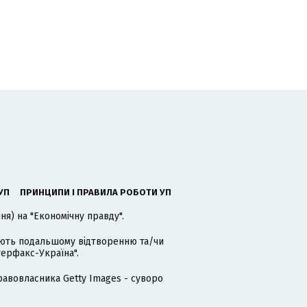
УП
ПРИНЦИПИ І ПРАВИЛА РОБОТИ УП
я) на "Економічну правду".
гають подальшому відтворенню та/чи
терфакс-Україна".
равовласника Getty Images - суворо