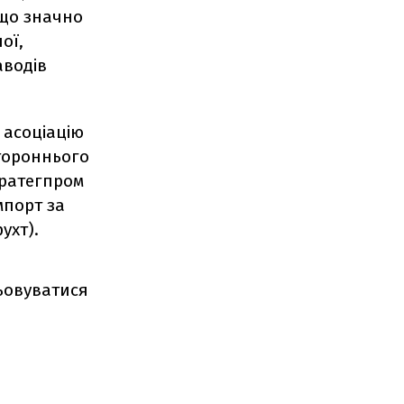
, що значно
ої,
аводів
 асоціацію
тороннього
тратегпром
мпорт за
ухт).
цьовуватися