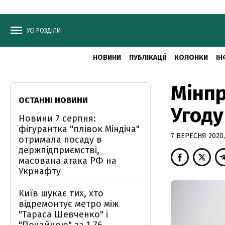
УСІ РОЗДІЛИ
НОВИНИ
ПУБЛІКАЦІЇ
КОЛОНКИ
ІН
Мінпр
ОСТАННІ НОВИНИ
Угоду
Новини 7 серпня:
фігурантка "плівок Міндіча"
7 ВЕРЕСНЯ 2020,
отримала посаду в
держпідприємстві,
масована атака РФ на
Укрнафту
Київ шукає тих, хто
відремонтує метро між
"Тараса Шевченко" і