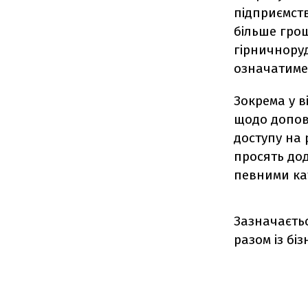
підприємств
більше грош
гірничноруд
означатиме
Зокрема у в
щодо допов
доступу на 
просять дод
певними кат
Зазначаєтьс
разом із бі