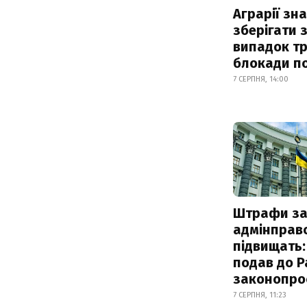
Аграрії зн
зберігати 
випадок т
блокади по
7 СЕРПНЯ, 14:00
Штрафи з
адмінправ
підвищать:
подав до Р
законопро
7 СЕРПНЯ, 11:23