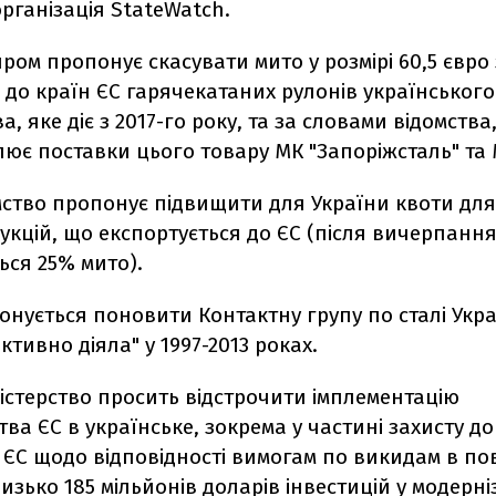
рганізація StateWatch.
ром пропонує скасувати мито у розмірі 60,5 євро
до країн ЄС гарячекатаних рулонів українського
, яке діє з 2017-го року, та за словами відомства
є поставки цього товару МК "Запоріжсталь" та М
ство пропонує підвищити для України квоти для
кцій, що експортується до ЄС (після вичерпання
ься 25% мито).
нується поновити Контактну групу по сталі Укра
ктивно діяла" у 1997-2013 роках.
істерство просить відстрочити імплементацію
ва ЄС в українське, зокрема у частині захисту до
ЄС щодо відповідності вимогам по викидам в по
изько 185 мільйонів доларів інвестицій у модерні