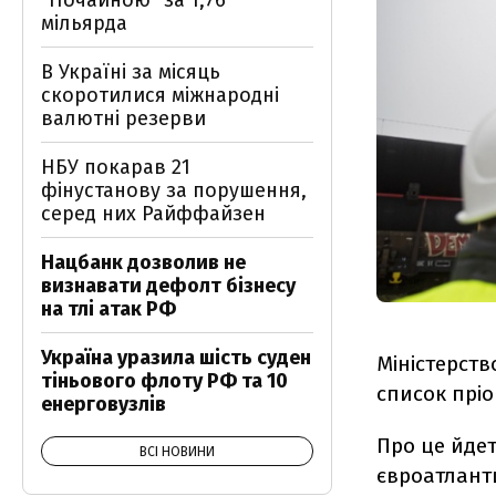
"Почайною" за 1,76
мільярда
В Україні за місяць
скоротилися міжнародні
валютні резерви
НБУ покарав 21
фінустанову за порушення,
серед них Райффайзен
Нацбанк дозволив не
визнавати дефолт бізнесу
на тлі атак РФ
Україна уразила шість суден
Міністерств
тіньового флоту РФ та 10
список пріо
енерговузлів
Про це йдет
ВСІ НОВИНИ
євроатлант