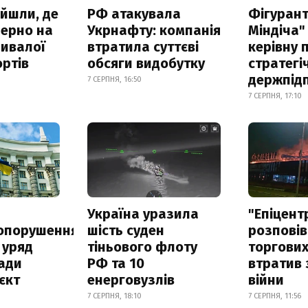
айшли, де
РФ атакувала
Фігурант
зерно на
Укрнафту: компанія
Міндіча"
ривалої
втратила суттєві
керівну 
ртів
обсяги видобутку
стратегі
держпід
7 СЕРПНЯ, 16:50
7 СЕРПНЯ, 17:10
а
Україна уразила
"Епіцент
опорушення
шість суден
розповів
 уряд
тіньового флоту
торгових
ади
РФ та 10
втратив 
єкт
енерговузлів
війни
7 СЕРПНЯ, 18:10
7 СЕРПНЯ, 11:56