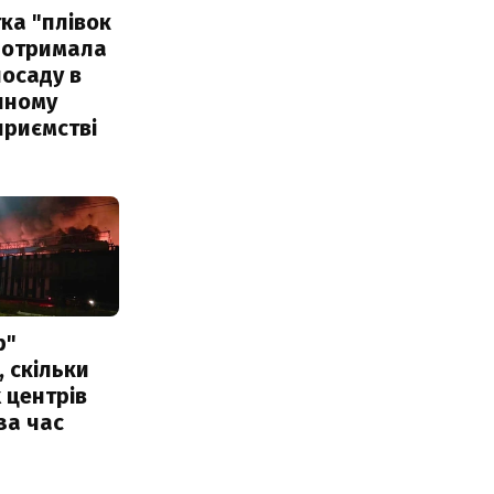
ка "плівок
 отримала
посаду в
чному
приємстві
р"
, скільки
 центрів
за час