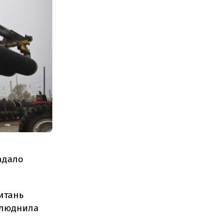
надало
питань
люднила