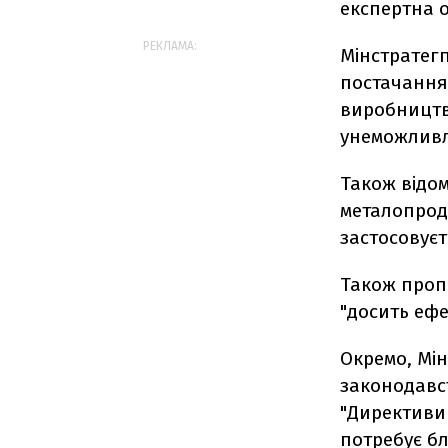
експертна о
РЕКЛАМА:
Мінстратегп
постачання 
виробництва
унеможливлю
Також відом
металопроду
застосовуєт
Також пропо
"досить ефе
Окремо, Мін
законодавст
"Директиви 
потребує бл