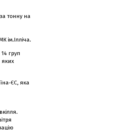
 за тонну на
,
К ім.Ілліча.
 14 груп
 яких
їна-ЄС, яка
вкілля.
вітря
зацію