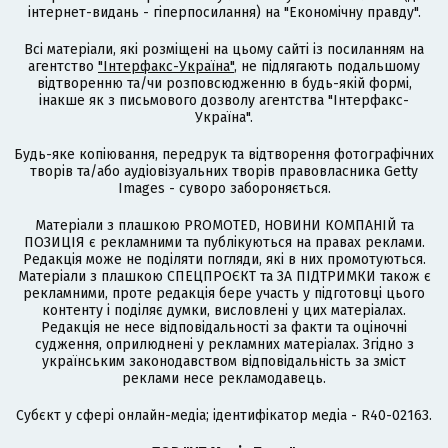
інтернет-видань - гіперпосилання) на "Економічну правду".
Всі матеріали, які розміщені на цьому сайті із посиланням на
агентство
"Інтерфакс-Україна"
, не підлягають подальшому
відтворенню та/чи розповсюдженню в будь-якій формі,
інакше як з письмового дозволу агентства "Інтерфакс-
Україна".
Будь-яке копіювання, передрук та відтворення фотографічних
творів та/або аудіовізуальних творів правовласника Getty
Images - суворо забороняється.
Матеріали з плашкою PROMOTED, НОВИНИ КОМПАНІЙ та
ПОЗИЦІЯ є рекламними та публікуються на правах реклами.
Редакція може не поділяти погляди, які в них промотуються.
Матеріали з плашкою СПЕЦПРОЄКТ та ЗА ПІДТРИМКИ також є
рекламними, проте редакція бере участь у підготовці цього
контенту і поділяє думки, висловлені у цих матеріалах.
Редакція не несе відповідальності за факти та оціночні
судження, оприлюднені у рекламних матеріалах. Згідно з
українським законодавством відповідальність за зміст
реклами несе рекламодавець.
Cубєкт у сфері онлайн-медіа; ідентифікатор медіа - R40-02163.