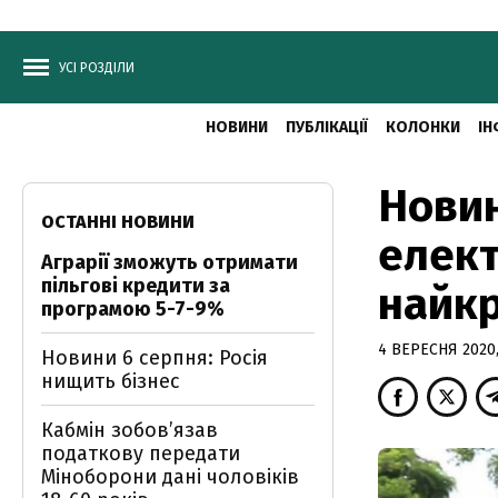
УСІ РОЗДІЛИ
НОВИНИ
ПУБЛІКАЦІЇ
КОЛОНКИ
ІН
Новин
ОСТАННІ НОВИНИ
елект
Аграрії зможуть отримати
пільгові кредити за
найкр
програмою 5-7-9%
4 ВЕРЕСНЯ 2020,
Новини 6 серпня: Росія
нищить бізнес
Кабмін зобовʼязав
податкову передати
Міноборони дані чоловіків