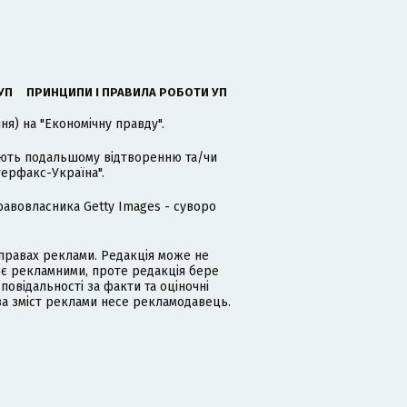
УП
ПРИНЦИПИ І ПРАВИЛА РОБОТИ УП
я) на "Економічну правду".
гають подальшому відтворенню та/чи
терфакс-Україна".
равовласника Getty Images - суворо
равах реклами. Редакція може не
 є рекламними, проте редакція бере
дповідальності за факти та оціночні
за зміст реклами несе рекламодавець.