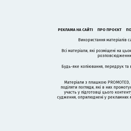
РЕКЛАМА НА САЙТІ
ПРО ПРОЄКТ
ПО
Використання матеріалів с
Всі матеріали, які розміщені на цьо
розповсюдженню в
Будь-яке копіювання, передрук та 
Матеріали з плашкою PROMOTED, 
поділяти погляди, які в них промо
участь у підготовці цього контенту
судження, оприлюднені у рекламних м