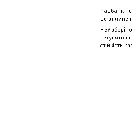
Нацбанк не 
це вплине 
НБУ зберіг 
регулятора 
стійкість кр