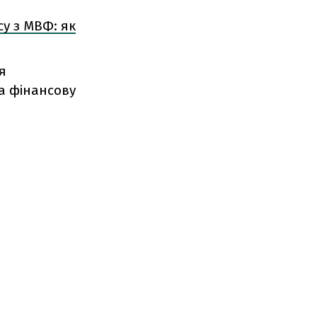
су з МВФ: як
я
а фінансову