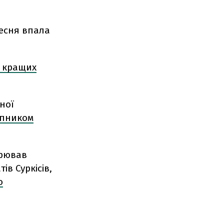
ресня впала
 кращих
ної
упником
орював
ів Суркісів,
о