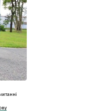
читанні
ову