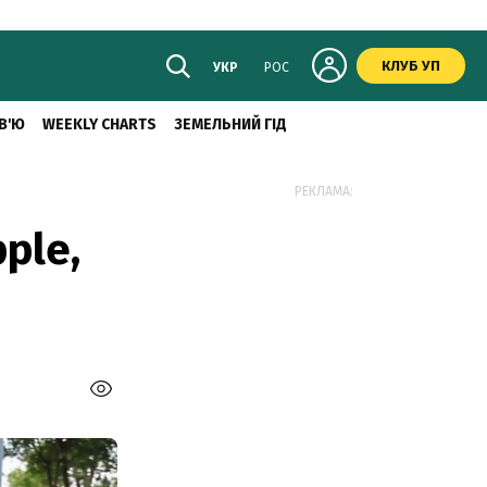
КЛУБ УП
УКР
РОС
В'Ю
WEEKLY CHARTS
ЗЕМЕЛЬНИЙ ГІД
РЕКЛАМА:
ple,