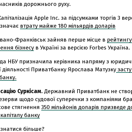
часників дорожнього руху.
Капіталізація Apple Inc. за підсумками торгів 3 ве
означає
втрату майже 180 мільярдів доларів
Івано-Франківськ зайняв перше місце в
рейтингу
дення бізнесу
в Україні за версією Forbes Україна.
да НБУ призначила керівника напряму з юридич
ї діяльності Приватбанку Ярослава Матузку
заст
банку.
сацію Суркісам.
Державний Приватбанк не ств
езерви щодо судової суперечки з компаніями брат
сове стягнення
350 мільйонів доларів призведе д
капіталу банку
ізнатися більше?