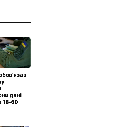
обовʼязав
ву
и
они дані
в 18-60