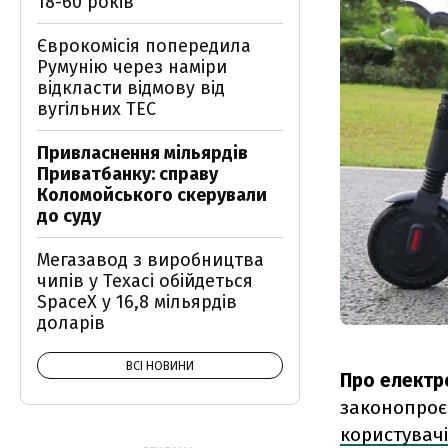
18-60 років
Єврокомісія попередила
Румунію через наміри
відкласти відмову від
вугільних ТЕС
Привласнення мільярдів
Приватбанку: справу
Коломойського скерували
до суду
Мегазавод з виробництва
чипів у Техасі обійдеться
SpaceX у 16,8 мільярдів
доларів
ВСІ НОВИНИ
Про електр
законопроє
користувач