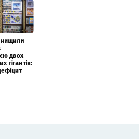
 знищили
з
єю двох
х гігантів:
дефіцит