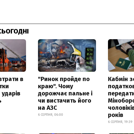
СЬОГОДНІ
втрати в
"Ринок пройде по
Кабмін з
итки
краю". Чому
податко
 ударів
дорожчає пальне і
передат
ь
чи вистачить його
Мінобор
на АЗС
чоловікі
років
6 СЕРПНЯ, 06:00
6 СЕРПНЯ, 19:39