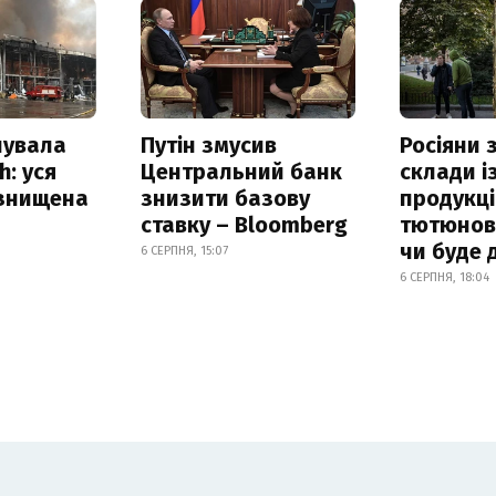
нувала
Путін змусив
Росіяни
h: уся
Центральний банк
склади і
 знищена
знизити базову
продукці
ставку – Bloomberg
тютюнови
чи буде 
6 СЕРПНЯ, 15:07
6 СЕРПНЯ, 18:04