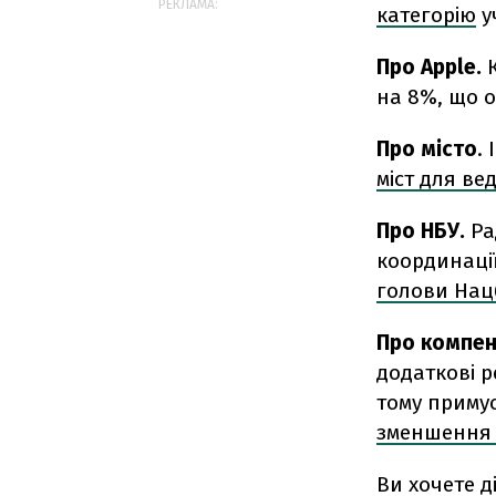
РЕКЛАМА:
категорію
у
Про Apple.
на 8%, що 
Про місто
.
міст для ве
Про НБУ.
Ра
координаці
голови Нац
Про компен
додаткові р
тому приму
зменшення 
Ви хочете д