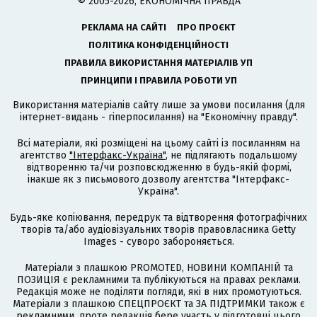
© 2005-2026, ЕКОНОМІЧНА ПРАВДА
РЕКЛАМА НА САЙТІ
ПРО ПРОЄКТ
ПОЛІТИКА КОНФІДЕНЦІЙНОСТІ
ПРАВИЛА ВИКОРИСТАННЯ МАТЕРІАЛІВ УП
ПРИНЦИПИ І ПРАВИЛА РОБОТИ УП
Використання матеріалів сайту лише за умови посилання (для
інтернет-видань - гіперпосилання) на "Економічну правду".
Всі матеріали, які розміщені на цьому сайті із посиланням на
агентство
"Інтерфакс-Україна"
, не підлягають подальшому
відтворенню та/чи розповсюдженню в будь-якій формі,
інакше як з письмового дозволу агентства "Інтерфакс-
Україна".
Будь-яке копіювання, передрук та відтворення фотографічних
творів та/або аудіовізуальних творів правовласника Getty
Images - суворо забороняється.
Матеріали з плашкою PROMOTED, НОВИНИ КОМПАНІЙ та
ПОЗИЦІЯ є рекламними та публікуються на правах реклами.
Редакція може не поділяти погляди, які в них промотуються.
Матеріали з плашкою СПЕЦПРОЄКТ та ЗА ПІДТРИМКИ також є
рекламними, проте редакція бере участь у підготовці цього