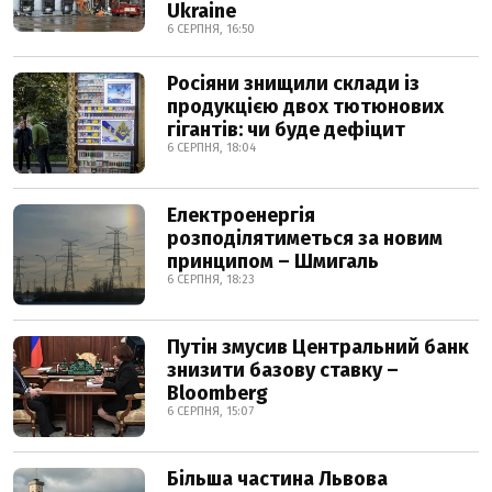
Ukraine
6 СЕРПНЯ, 16:50
Росіяни знищили склади із
продукцією двох тютюнових
гігантів: чи буде дефіцит
6 СЕРПНЯ, 18:04
Електроенергія
розподілятиметься за новим
принципом – Шмигаль
6 СЕРПНЯ, 18:23
Путін змусив Центральний банк
знизити базову ставку –
Bloomberg
6 СЕРПНЯ, 15:07
Більша частина Львова