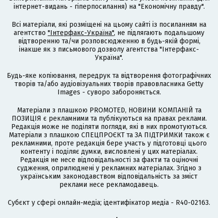
інтернет-видань - гіперпосилання) на "Економічну правду".
Всі матеріали, які розміщені на цьому сайті із посиланням на
агентство
"Інтерфакс-Україна"
, не підлягають подальшому
відтворенню та/чи розповсюдженню в будь-якій формі,
інакше як з письмового дозволу агентства "Інтерфакс-
Україна".
Будь-яке копіювання, передрук та відтворення фотографічних
творів та/або аудіовізуальних творів правовласника Getty
Images - суворо забороняється.
Матеріали з плашкою PROMOTED, НОВИНИ КОМПАНІЙ та
ПОЗИЦІЯ є рекламними та публікуються на правах реклами.
Редакція може не поділяти погляди, які в них промотуються.
Матеріали з плашкою СПЕЦПРОЄКТ та ЗА ПІДТРИМКИ також є
рекламними, проте редакція бере участь у підготовці цього
контенту і поділяє думки, висловлені у цих матеріалах.
Редакція не несе відповідальності за факти та оціночні
судження, оприлюднені у рекламних матеріалах. Згідно з
українським законодавством відповідальність за зміст
реклами несе рекламодавець.
Cубєкт у сфері онлайн-медіа; ідентифікатор медіа - R40-02163.